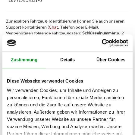
16V (178DX.D1A)
Zur exakten Fahrzeug-Identifizierung können Sie auch unseren
Support kontaktieren (
Chat
, Telefon oder E-Mail).
Wir benötigen folgende Fahrzeugdaten:
Schlüsselnummer
zu 2
(2.1) und zu 3 (2.2) oder
Fahrgestellnummer
.
Passendes Fahrzeug nicht dabei?
Zustimmung
Details
Über Cookies
Fahrzeug-Suche für AT-Lenkgetriebe
»
Oder einfach
im Chat
nachfragen.
Diese Webseite verwendet Cookies
Wir verwenden Cookies, um Inhalte und Anzeigen zu
Hersteller/EU Verantwortliche
personalisieren, Funktionen für soziale Medien anbieten
Person
zu können und die Zugriffe auf unsere Website zu
Hersteller
analysieren. Außerdem geben wir Informationen zu Ihrer
Verwendung unserer Website an unsere Partner für
Unternehmensname:
soziale Medien, Werbung und Analysen weiter. Unsere
TMC Turbolader Manufaktur Coesfeld
Partner führen diese Informationen möglicherweise mit