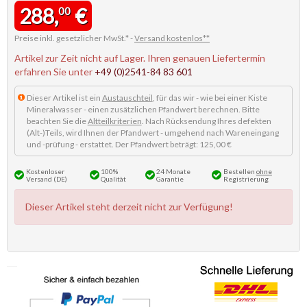
288,
€
00
Preise inkl. gesetzlicher MwSt.* -
Versand kostenlos**
Artikel zur Zeit nicht auf Lager. Ihren genauen Liefertermin
erfahren Sie unter
+49 (0)2541-84 83 601
Dieser Artikel ist ein
Austauschteil
, für das wir - wie bei einer Kiste
Mineralwasser - einen zusätzlichen Pfandwert berechnen. Bitte
beachten Sie die
Altteilkriterien
. Nach Rücksendung Ihres defekten
(Alt-)Teils, wird Ihnen der Pfandwert - umgehend nach Wareneingang
und -prüfung - erstattet. Der Pfandwert beträgt: 125,00 €
Kostenloser
100%
24 Monate
Bestellen
ohne
Versand (DE)
Qualität
Garantie
Registrierung
Dieser Artikel steht derzeit nicht zur Verfügung!