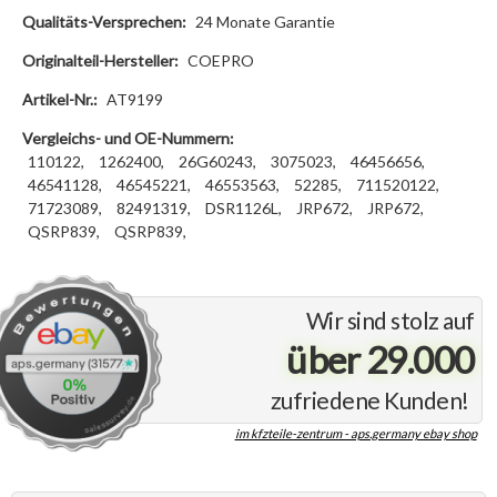
Qualitäts-Versprechen:
24 Monate Garantie
Originalteil-Hersteller:
COEPRO
Artikel-Nr.:
AT9199
Vergleichs- und OE-Nummern:
110122,
1262400,
26G60243,
3075023,
46456656,
46541128,
46545221,
46553563,
52285,
711520122,
71723089,
82491319,
DSR1126L,
JRP672,
JRP672,
QSRP839,
QSRP839,
Wir sind stolz auf
über 29.000
zufriedene Kunden!
im kfzteile-zentrum - aps.germany ebay shop