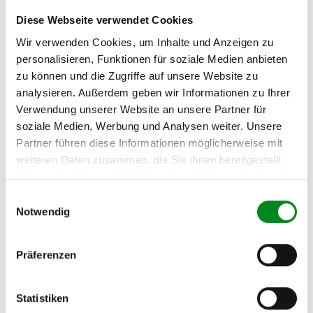
Diese Webseite verwendet Cookies
Zur exakten Fahrzeug-Identifizierung können Sie auch unseren
Support kontaktieren (
Chat
, Telefon oder E-Mail).
Wir verwenden Cookies, um Inhalte und Anzeigen zu
Wir benötigen folgende Fahrzeugdaten:
Schlüsselnummer
zu 2
personalisieren, Funktionen für soziale Medien anbieten
(2.1) und zu 3 (2.2) oder
Fahrgestellnummer
.
zu können und die Zugriffe auf unsere Website zu
analysieren. Außerdem geben wir Informationen zu Ihrer
Passendes Fahrzeug nicht dabei?
Verwendung unserer Website an unsere Partner für
soziale Medien, Werbung und Analysen weiter. Unsere
Fahrzeug-Suche für AT-Lenkgetriebe
»
Partner führen diese Informationen möglicherweise mit
Oder einfach
im Chat
nachfragen.
weiteren Daten zusammen, die Sie ihnen bereitgestellt
haben oder die sie im Rahmen Ihrer Nutzung der Dienste
gesammelt haben.
Hersteller/EU Verantwortliche
Einwilligungsauswahl
Notwendig
Person
Hersteller
Präferenzen
Unternehmensname:
TMC Turbolader Manufaktur Coesfeld
Adresse:
Statistiken
Am Wasserturm 55, Coesfeld, NRW, 48653, DE