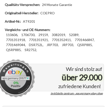
Qualitäts-Versprechen:
24 Monate Garantie
Originalteil-Hersteller:
COEPRO
Artikel-Nr.:
AT9201
Vergleichs- und OE-Nummern:
110606,
1706730,
29159,
3082019,
52089,
7701351918,
7701351921,
7701352411,
7701466847,
7701469044,
DSR752L,
JRP703,
JRP703,
QSRP885,
QSRP885,
SR2752,
Wir sind stolz auf
über 29.000
zufriedene Kunden!
im kfzteile-zentrum - aps.germany ebay shop