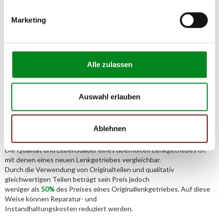
E-Mail:
Marketing
info@tmc-turbo.de
Telefon:
02541/8483601
Alle zulassen
Auswahl erlauben
Aufbereitungsprozess unserer
Lenkgetriebe und Servopumpen
Ablehnen
Die Qualität und Lebensdauer eines überholten Lenkgetriebes ist
mit denen eines neuen Lenkgetriebes vergleichbar.
Durch die Verwendung von Originalteilen und qualitativ
gleichwertigen Teilen beträgt sein Preis jedoch
weniger als
50%
des Preises eines Originallenkgetriebes. Auf diese
Weise können Reparatur- und
Instandhaltungskosten reduziert werden.