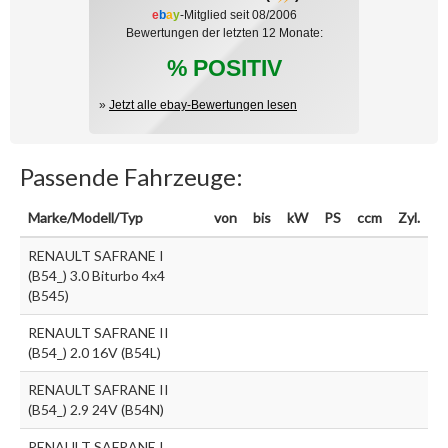
e
b
a
y
-Mitglied seit 08/2006
Bewertungen der letzten 12 Monate:
% POSITIV
»
Jetzt alle ebay-Bewertungen lesen
Passende Fahrzeuge:
Marke/Modell/Typ
von
bis
kW
PS
ccm
Zyl.
RENAULT SAFRANE I
(B54_) 3.0 Biturbo 4x4
(B545)
RENAULT SAFRANE II
(B54_) 2.0 16V (B54L)
RENAULT SAFRANE II
(B54_) 2.9 24V (B54N)
RENAULT SAFRANE I