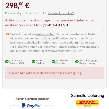
298,
€
00
Preise inkl. gesetzlicher MwSt.* -
Versand kostenlos**
Artikel zur Zeit nicht auf Lager. Ihren genauen Liefertermin
erfahren Sie unter
+49 (0)2541-84 83 601
Dieser Artikel ist ein
Austauschteil
, für das wir - wie bei einer Kiste
Mineralwasser - einen zusätzlichen Pfandwert berechnen. Bitte
beachten Sie die
Altteilkriterien
. Nach Rücksendung Ihres defekten
(Alt-)Teils, wird Ihnen der Pfandwert - umgehend nach Wareneingang
und -prüfung - erstattet. Der Pfandwert beträgt: 125,00 €
Kostenloser
100%
24 Monate
Bestellen
ohne
Versand (DE)
Qualität
Garantie
Registrierung
Dieser Artikel steht derzeit nicht zur Verfügung!