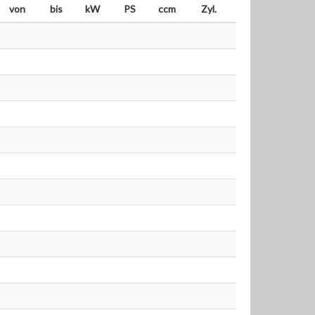
von
bis
kW
PS
ccm
Zyl.