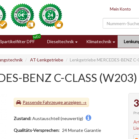
Mein Konto
partikelfilter DPF
Dieseltechnik
Klimatechnik
Lenkun
ungstechnik
AT-Lenkgetriebe
Lenkgetriebe MERCEDES-BENZ C-
DES-BENZ C-CLASS (W203)
3
Passende Fahrzeuge
Pre
Zustand:
Austauschteil (neuwertig)
Ar
Li
Qualitäts-Versprechen:
24 Monate Garantie