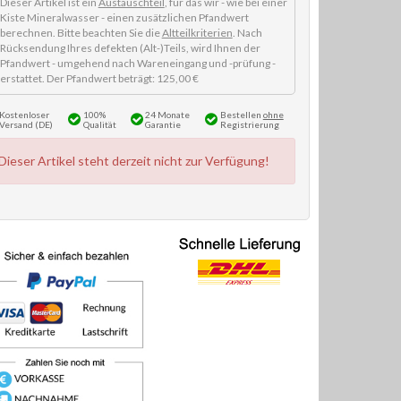
Dieser Artikel ist ein
Austauschteil
, für das wir - wie bei einer
Kiste Mineralwasser - einen zusätzlichen Pfandwert
berechnen. Bitte beachten Sie die
Altteilkriterien
. Nach
Rücksendung Ihres defekten (Alt-)Teils, wird Ihnen der
Pfandwert - umgehend nach Wareneingang und -prüfung -
erstattet. Der Pfandwert beträgt: 125,00 €
Kostenloser
100%
24 Monate
Bestellen
ohne
Versand (DE)
Qualität
Garantie
Registrierung
Dieser Artikel steht derzeit nicht zur Verfügung!