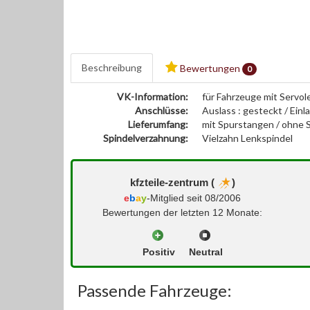
Beschreibung
Bewertungen
0
VK-Information:
für Fahrzeuge mit Servol
Anschlüsse:
Auslass : gesteckt / Einl
Lieferumfang:
mit Spurstangen / ohne S
Spindelverzahnung:
Vielzahn Lenkspindel
kfzteile-zentrum (
)
e
b
a
y
-Mitglied seit 08/2006
Bewertungen der letzten 12 Monate:
Positiv
Neutral
Passende Fahrzeuge: