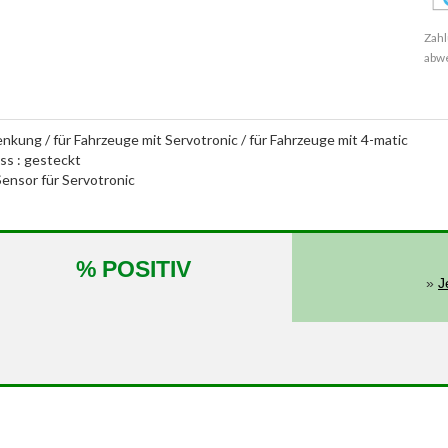
Zahl
abw
enkung / für Fahrzeuge mit Servotronic / für Fahrzeuge mit 4-matic
ass : gesteckt
ensor für Servotronic
% POSITIV
»
J