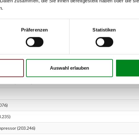
 Daten zusammen, die Sie ihnen bereitgestellt haben oder die s
r (203.045)
n.
006)
008)
Präferenzen
Statistiken
r (203.040)
016)
Auswahl erlauben
03.018)
essor (203.065)
076)
.235)
ressor (203.246)