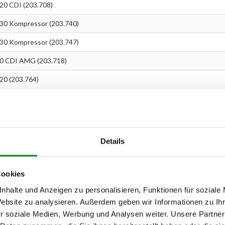
0 CDI (203.708)
0 Kompressor (203.740)
0 Kompressor (203.747)
0 CDI AMG (203.718)
0 (203.764)
r (203.046)
Details
004)
007)
Cookies
nhalte und Anzeigen zu personalisieren, Funktionen für soziale
essor (203.043)
Website zu analysieren. Außerdem geben wir Informationen zu I
r (203.042)
r soziale Medien, Werbung und Analysen weiter. Unsere Partner