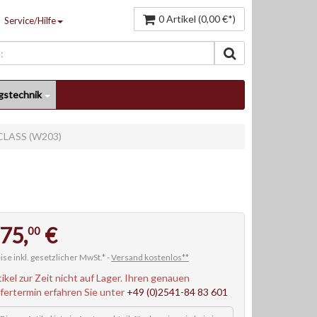
0 Artikel (0,00 €*)
Service/Hilfe
gstechnik
CLASS (W203)
75,
€
00
ise inkl. gesetzlicher MwSt.* -
Versand kostenlos**
tikel zur Zeit nicht auf Lager. Ihren genauen
efertermin erfahren Sie unter
+49 (0)2541-84 83 601