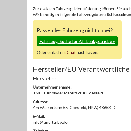
Zur exakten Fahrzeug-Identifizierung können Sie auc
Wir benötigen folgende Fahrzeugdaten:
Schlüsselnu
Passendes Fahrzeug nicht dabei?
Fahrzeug-Suche für AT-Lenkgetriebe
»
Oder einfach
im Chat
nachfragen.
Hersteller/EU Verantwortliche
Hersteller
Unternehmensname:
TMC Turbolader Manufaktur Coesfeld
Adresse:
Am Wasserturm 55, Coesfeld, NRW, 48653, DE
E-Mail:
info@tmc-turbo.de
Telefon: