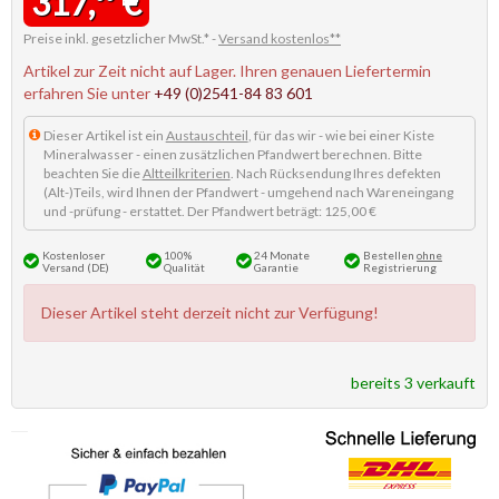
317,
€
Preise inkl. gesetzlicher MwSt.* -
Versand kostenlos**
Artikel zur Zeit nicht auf Lager. Ihren genauen Liefertermin
erfahren Sie unter
+49 (0)2541-84 83 601
Dieser Artikel ist ein
Austauschteil
, für das wir - wie bei einer Kiste
Mineralwasser - einen zusätzlichen Pfandwert berechnen. Bitte
beachten Sie die
Altteilkriterien
. Nach Rücksendung Ihres defekten
(Alt-)Teils, wird Ihnen der Pfandwert - umgehend nach Wareneingang
und -prüfung - erstattet. Der Pfandwert beträgt: 125,00 €
Kostenloser
100%
24 Monate
Bestellen
ohne
Versand (DE)
Qualität
Garantie
Registrierung
Dieser Artikel steht derzeit nicht zur Verfügung!
bereits 3 verkauft