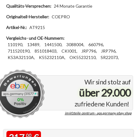
Qualitäts-Versprechen:
24 Monate Garantie
Originalteil-Hersteller:
COEPRO
Artikel-Nr.:
AT9215
Vergleichs- und OE-Nummern:
110190,
13489,
1441500,
3088004,
660796,
711520190,
851018403,
CKI001,
JRP796,
JRP796,
K53A32110A,
K55232110A,
OK55232110,
SR22073,
Wir sind stolz auf
über 29.000
zufriedene Kunden!
im kfzteile-zentrum - aps.germany ebay shop
00