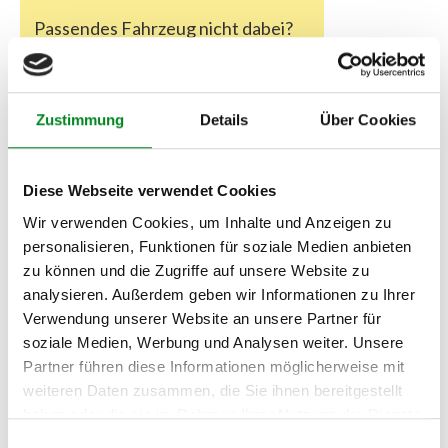
Passendes Fahrzeug nicht dabei?
Fahrzeug-Suche für AT-Lenkgetriebe
»
Oder einfach
im Chat
nachfragen.
Zustimmung
Details
Über Cookies
Hersteller/EU Verantwortliche
Person
Diese Webseite verwendet Cookies
Hersteller
Wir verwenden Cookies, um Inhalte und Anzeigen zu
personalisieren, Funktionen für soziale Medien anbieten
Unternehmensname:
TMC Turbolader Manufaktur Coesfeld
zu können und die Zugriffe auf unsere Website zu
analysieren. Außerdem geben wir Informationen zu Ihrer
Adresse:
Verwendung unserer Website an unsere Partner für
Am Wasserturm 55, Coesfeld, NRW, 48653, DE
soziale Medien, Werbung und Analysen weiter. Unsere
E-Mail:
Partner führen diese Informationen möglicherweise mit
info@tmc-turbo.de
weiteren Daten zusammen, die Sie ihnen bereitgestellt
Telefon:
haben oder die sie im Rahmen Ihrer Nutzung der Dienste
02541/8483601
gesammelt haben.
Einwilligungsauswahl