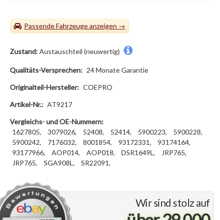
Passende Fahrzeuge
Zustand:
Austauschteil (neuwertig)
Qualitäts-Versprechen:
24 Monate Garantie
Originalteil-Hersteller:
COEPRO
Artikel-Nr.:
AT9217
Vergleichs- und OE-Nummern:
1627805,
3079026,
52408,
52414,
5900223,
5900228,
5900242,
7176032,
8001854,
93172331,
93174164,
93177966,
AOP014,
AOP018,
DSR1649L,
JRP765,
JRP765,
SGA908L,
SR22091,
Wir sind stolz auf
über 29.000