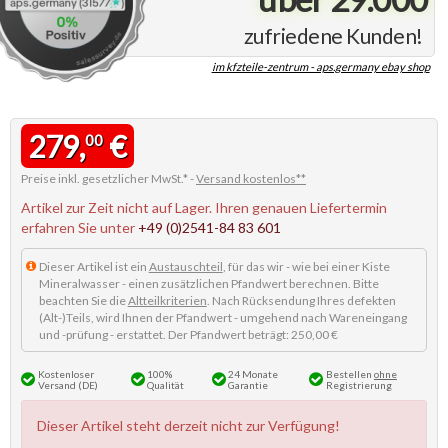
zufriedene Kunden!
im kfzteile-zentrum - aps.germany ebay shop
279,
€
00
Preise inkl. gesetzlicher MwSt.* -
Versand kostenlos**
Artikel zur Zeit nicht auf Lager. Ihren genauen Liefertermin
erfahren Sie unter
+49 (0)2541-84 83 601
Dieser Artikel ist ein
Austauschteil
, für das wir - wie bei einer Kiste
Mineralwasser - einen zusätzlichen Pfandwert berechnen. Bitte
beachten Sie die
Altteilkriterien
. Nach Rücksendung Ihres defekten
(Alt-)Teils, wird Ihnen der Pfandwert - umgehend nach Wareneingang
und -prüfung - erstattet. Der Pfandwert beträgt: 250,00 €
Kostenloser
100%
24 Monate
Bestellen
ohne
Versand (DE)
Qualität
Garantie
Registrierung
Dieser Artikel steht derzeit nicht zur Verfügung!