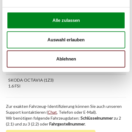
2.0 Turbo
OPEL VECTRA C Caravan
2.2 direct
Alle zulassen
OPEL VECTRA C Caravan
2.2 DTI
Auswahl erlauben
OPEL VECTRA C Caravan
3.0 V6 CDTI
Ablehnen
OPEL VECTRA C Caravan
3.2 V6
SKODA OCTAVIA (1Z3)
1.6 FSI
Zur exakten Fahrzeug-Identifizierung können Sie auch unseren
Support kontaktieren (
Chat
, Telefon oder E-Mail).
Wir benötigen folgende Fahrzeugdaten:
Schlüsselnummer
zu 2
(2.1) und zu 3 (2.2) oder
Fahrgestellnummer
.