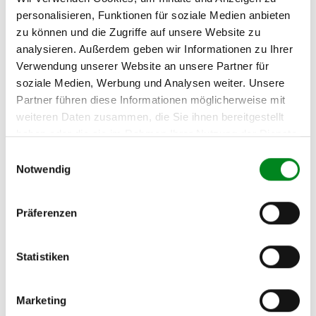
personalisieren, Funktionen für soziale Medien anbieten
OPEL VECTRA C GTS 2.2
zu können und die Zugriffe auf unsere Website zu
direct
analysieren. Außerdem geben wir Informationen zu Ihrer
OPEL VECTRA C GTS 2.2
Verwendung unserer Website an unsere Partner für
DTI 16V
soziale Medien, Werbung und Analysen weiter. Unsere
Partner führen diese Informationen möglicherweise mit
OPEL VECTRA C GTS 3.0
weiteren Daten zusammen, die Sie ihnen bereitgestellt
CDTI
haben oder die sie im Rahmen Ihrer Nutzung der Dienste
OPEL VECTRA C GTS 3.2
gesammelt haben.
Einwilligungsauswahl
V6
Notwendig
OPEL VECTRA C Caravan
1.8
Präferenzen
OPEL VECTRA C Caravan
1.9 CDTI
Statistiken
OPEL VECTRA C Caravan
2.0 DTI
Marketing
OPEL VECTRA C Caravan