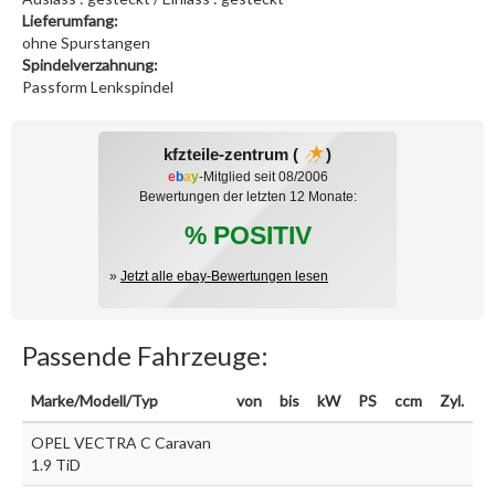
Lieferumfang:
ohne Spurstangen
Spindelverzahnung:
Passform Lenkspindel
kfzteile-zentrum (
)
e
b
a
y
-Mitglied seit 08/2006
Bewertungen der letzten 12 Monate:
% POSITIV
»
Jetzt alle ebay-Bewertungen lesen
Passende Fahrzeuge:
Marke/Modell/Typ
von
bis
kW
PS
ccm
Zyl.
OPEL VECTRA C Caravan
1.9 TiD