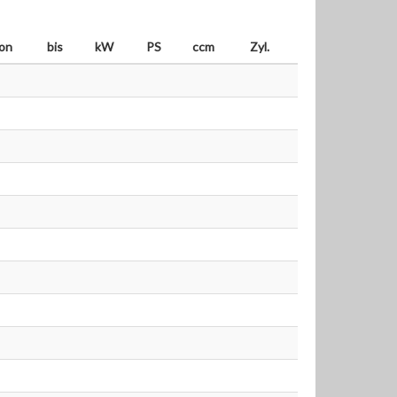
on
bis
kW
PS
ccm
Zyl.