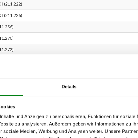
I (211.222)
I (211.226)
11.256)
11.270)
11.272)
CDI (211.004)
Kompressor (210.041)
Kompressor (211.042)
Details
0 NGT
CDI (210.007)
Cookies
nhalte und Anzeigen zu personalisieren, Funktionen für soziale
CDI (211.006)
Website zu analysieren. Außerdem geben wir Informationen zu I
CDI (211.008)
r soziale Medien, Werbung und Analysen weiter. Unsere Partner