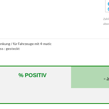
Zahl
abw
enkung / für Fahrzeuge mit 4-matic
ass : gesteckt
% POSITIV
»
J