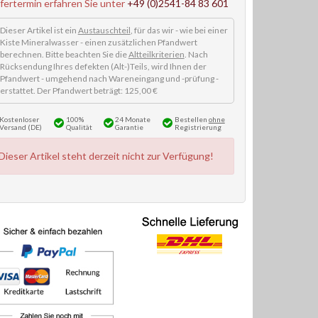
efertermin erfahren Sie unter
+49 (0)2541-84 83 601
Dieser Artikel ist ein
Austauschteil
, für das wir - wie bei einer
Kiste Mineralwasser - einen zusätzlichen Pfandwert
berechnen. Bitte beachten Sie die
Altteilkriterien
. Nach
Rücksendung Ihres defekten (Alt-)Teils, wird Ihnen der
Pfandwert - umgehend nach Wareneingang und -prüfung -
erstattet. Der Pfandwert beträgt: 125,00 €
Kostenloser
100%
24 Monate
Bestellen
ohne
Versand (DE)
Qualität
Garantie
Registrierung
Dieser Artikel steht derzeit nicht zur Verfügung!