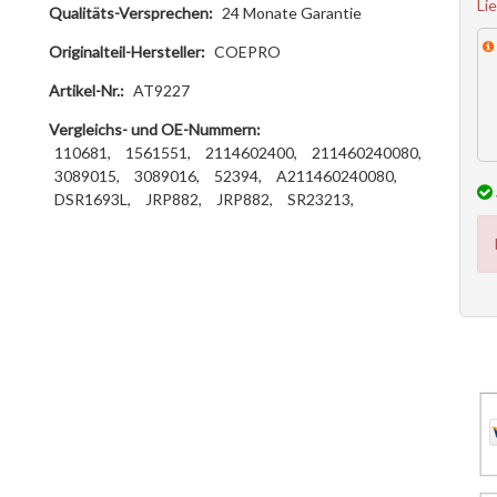
Li
Qualitäts-Versprechen:
24 Monate Garantie
Originalteil-Hersteller:
COEPRO
Artikel-Nr.:
AT9227
Vergleichs- und OE-Nummern:
110681,
1561551,
2114602400,
211460240080,
3089015,
3089016,
52394,
A211460240080,
DSR1693L,
JRP882,
JRP882,
SR23213,