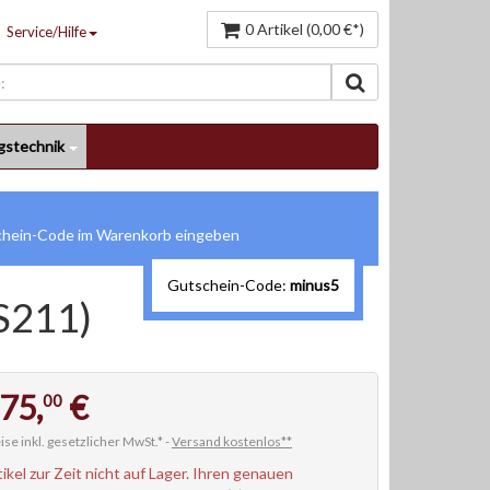
0 Artikel (0,00 €*)
Service/Hilfe
gstechnik
Gutschein-Code:
minus5
S211)
75,
€
00
ise inkl. gesetzlicher MwSt.* -
Versand kostenlos**
tikel zur Zeit nicht auf Lager. Ihren genauen