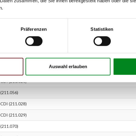
 Daten zusammen, die Sie ihnen bereitgestellt haben oder die s
(211.061)
n.
CDI (211.016)
(211.054)
Präferenzen
Statistiken
CDI (211.020)
CDI (211.023)
(211.065)
Auswahl erlauben
CDI (211.022)
CDI (211.026)
(211.056)
CDI (211.028)
CDI (211.029)
(211.070)