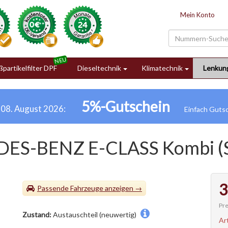
Mein Konto
partikelfilter DPF
Dieseltechnik
Klimatechnik
Lenkun
5%-Gutschein
h 08. August 2026:
DES-BENZ E-CLASS Kombi (
3
Passende Fahrzeuge
Pre
Zustand:
Austauschteil (neuwertig)
Ar