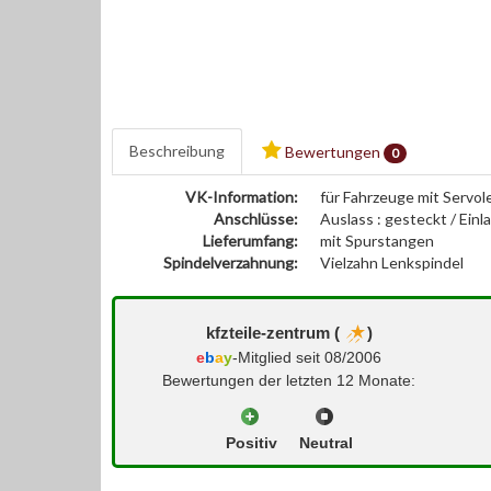
Beschreibung
Bewertungen
0
VK-Information:
für Fahrzeuge mit Servol
Anschlüsse:
Auslass : gesteckt / Einl
Lieferumfang:
mit Spurstangen
Spindelverzahnung:
Vielzahn Lenkspindel
kfzteile-zentrum (
)
e
b
a
y
-Mitglied seit 08/2006
Bewertungen der letzten 12 Monate:
Positiv
Neutral