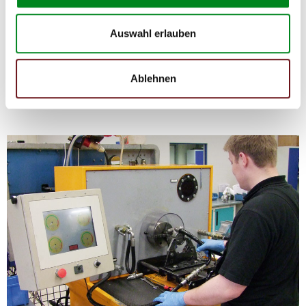
Die Qualität und Lebensdauer eines überholten Lenkgetriebes ist
mit denen eines neuen Lenkgetriebes vergleichbar.
Auswahl erlauben
Durch die Verwendung von Originalteilen und qualitativ
gleichwertigen Teilen beträgt sein Preis jedoch
weniger als
50%
des Preises eines Originallenkgetriebes. Auf diese
Weise können Reparatur- und
Ablehnen
Instandhaltungskosten reduziert werden.