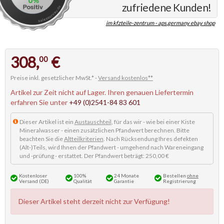
zufriedene Kunden!
im kfzteile-zentrum - aps.germany ebay shop
308,
€
00
Preise inkl. gesetzlicher MwSt.* -
Versand kostenlos**
Artikel zur Zeit nicht auf Lager. Ihren genauen Liefertermin
erfahren Sie unter
+49 (0)2541-84 83 601
Dieser Artikel ist ein
Austauschteil
, für das wir - wie bei einer Kiste
Mineralwasser - einen zusätzlichen Pfandwert berechnen. Bitte
beachten Sie die
Altteilkriterien
. Nach Rücksendung Ihres defekten
(Alt-)Teils, wird Ihnen der Pfandwert - umgehend nach Wareneingang
und -prüfung - erstattet. Der Pfandwert beträgt: 250,00 €
Kostenloser
100%
24 Monate
Bestellen
ohne
Versand (DE)
Qualität
Garantie
Registrierung
Dieser Artikel steht derzeit nicht zur Verfügung!