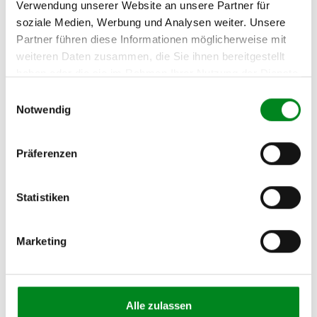
Verwendung unserer Website an unsere Partner für
Person
soziale Medien, Werbung und Analysen weiter. Unsere
Hersteller
Partner führen diese Informationen möglicherweise mit
Unternehmensname:
weiteren Daten zusammen, die Sie ihnen bereitgestellt
TMC Turbolader Manufaktur Coesfeld
haben oder die sie im Rahmen Ihrer Nutzung der Dienste
Adresse:
gesammelt haben.
Einwilligungsauswahl
Am Wasserturm 55, Coesfeld, NRW, 48653, DE
Notwendig
E-Mail:
info@tmc-turbo.de
Präferenzen
Telefon:
02541/8483601
Statistiken
Marketing
Aufbereitungsprozess unserer
Lenkgetriebe und Servopumpen
Alle zulassen