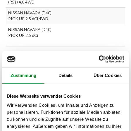
(R51) 4.0 4WD
NISSAN NAVARA (D40)
PICK UP 2.5 dCi 4WD
NISSAN NAVARA (D40)
PICK UP 2.5 dCi
Zur exakten Fahrzeug-Identifizierung können Sie auch unseren
Support kontaktieren (
Chat
, Telefon oder E-Mail).
Wir benötigen folgende Fahrzeugdaten:
Schlüsselnummer
zu 2
(2.1) und zu 3 (2.2) oder
Fahrgestellnummer
.
Zustimmung
Details
Über Cookies
Passendes Fahrzeug nicht dabei?
Diese Webseite verwendet Cookies
Fahrzeug-Suche für AT-Lenkgetriebe
»
Wir verwenden Cookies, um Inhalte und Anzeigen zu
Oder einfach
im Chat
nachfragen.
personalisieren, Funktionen für soziale Medien anbieten
zu können und die Zugriffe auf unsere Website zu
Hersteller/EU Verantwortliche
analysieren. Außerdem geben wir Informationen zu Ihrer