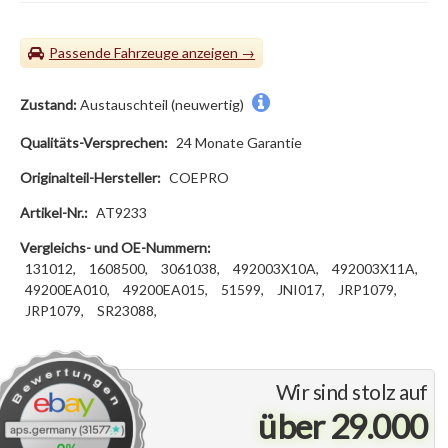
Passende Fahrzeuge
Zustand:
Austauschteil (neuwertig)
Qualitäts-Versprechen:
24 Monate Garantie
Originalteil-Hersteller:
COEPRO
Artikel-Nr.:
AT9233
Vergleichs- und OE-Nummern:
131012,
1608500,
3061038,
492003X10A,
492003X11A,
49200EA010,
49200EA015,
51599,
JNI017,
JRP1079,
JRP1079,
SR23088,
Wir sind stolz auf
über 29.000