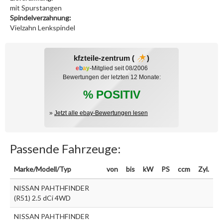
mit Spurstangen
Spindelverzahnung:
Vielzahn Lenkspindel
kfzteile-zentrum (
)
e
b
a
y
-Mitglied seit 08/2006
Bewertungen der letzten 12 Monate:
% POSITIV
»
Jetzt alle ebay-Bewertungen lesen
Passende Fahrzeuge:
Marke/Modell/Typ
von
bis
kW
PS
ccm
Zyl.
NISSAN PAHTHFINDER
(R51) 2.5 dCi 4WD
NISSAN PAHTHFINDER