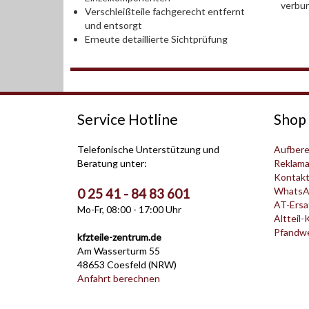
verbu
Verschleißteile fachgerecht entfernt
und entsorgt
Erneute detaillierte Sichtprüfung
Service Hotline
Shop 
Telefonische Unterstützung und
Aufbere
Beratung unter:
Reklama
Kontak
WhatsA
0 25 41 - 84 83 601
AT-Ersat
Mo-Fr, 08:00 - 17:00 Uhr
Altteil-
Pfandwer
kfzteile-zentrum.de
Am Wasserturm 55
48653 Coesfeld (NRW)
Anfahrt berechnen