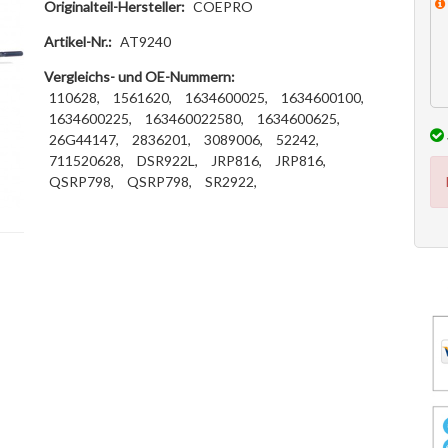
Originalteil-Hersteller:
COEPRO
Artikel-Nr.:
AT9240
Vergleichs- und OE-Nummern:
110628,
1561620,
1634600025,
1634600100,
1634600225,
163460022580,
1634600625,
26G44147,
2836201,
3089006,
52242,
711520628,
DSR922L,
JRP816,
JRP816,
QSRP798,
QSRP798,
SR2922,