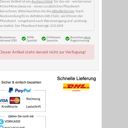
Dieser Artikel ist ein
Austauschteil
, für das wir - wie bei einer
Kiste Mineralwasser - einen zusätzlichen Pfandwert
berechnen. Bitte beachten Sie die
Altteilkriterien
. Nach
Rücksendung Ihres defekten (Alt-)Teils, wird Ihnen der
Pfandwert - umgehend nach Wareneingang und -prüfung -
erstattet. Der Pfandwert beträgt: 250,00 €
Kostenloser
100%
24 Monate
Bestellen
ohne
Versand (DE)
Qualität
Garantie
Registrierung
Dieser Artikel steht derzeit nicht zur Verfügung!