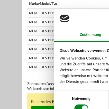
Marke/Modell/Typ
MERCEDES-BENZ M-Klasse (163) ML 230 (163.136)
MERCEDES-BENZ M-Klasse (W163) ML 320 (163.15
MERCEDES-BENZ M-Klasse (W163) ML 250
Zustimmung
MERCEDES-BENZ M-Klasse (W163) ML 430 (163.17
MERCEDES-BENZ M-Klasse (W163) ML500 (163.175
Diese Webseite verwendet 
MERCEDES-BENZ M-Klasse (W163) ML 400 CDI(163
Wir verwenden Cookies, um I
und die Zugriffe auf unsere 
MERCEDES-BENZ M-Klasse ML 270 CDI (163.113)
Website an unsere Partner fü
möglicherweise mit weiteren
der Dienste gesammelt habe
Zur exakten Fahrzeug-Identifizierung können Sie auc
Wir benötigen folgende Fahrzeugdaten:
Schlüsselnu
Einwilligungsauswahl
Notwendig
Passendes Fahrzeug nicht dabei?