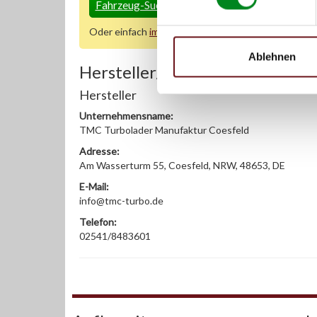
Fahrzeug-Suche für AT-Lenkgetriebe
»
Oder einfach
im Chat
nachfragen.
Ablehnen
Hersteller/EU Verantwortliche
Hersteller
Unternehmensname:
TMC Turbolader Manufaktur Coesfeld
Adresse:
Am Wasserturm 55, Coesfeld, NRW, 48653, DE
E-Mail:
info@tmc-turbo.de
Telefon:
02541/8483601