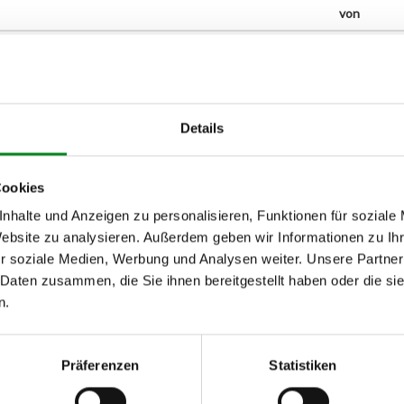
von
4)
Details
2)
)
Cookies
.128)
nhalte und Anzeigen zu personalisieren, Funktionen für soziale
Website zu analysieren. Außerdem geben wir Informationen zu I
r soziale Medien, Werbung und Analysen weiter. Unsere Partner
 Daten zusammen, die Sie ihnen bereitgestellt haben oder die s
n.
h unseren Support kontaktieren (
Chat
, Telefon oder E-Mail).
mmer
zu 2 (2.1) und zu 3 (2.2) oder
Fahrgestellnummer
.
Präferenzen
Statistiken