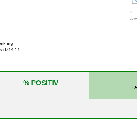
Zahl
abw
lenkung
s : M14 * 1
% POSITIV
»
J