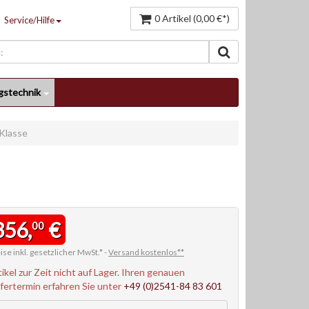
0 Artikel (0,00 €*)
Service/Hilfe
gstechnik
Klasse
356,
€
00
ise inkl. gesetzlicher MwSt.* -
Versand kostenlos**
tikel zur Zeit nicht auf Lager. Ihren genauen
efertermin erfahren Sie unter
+49 (0)2541-84 83 601