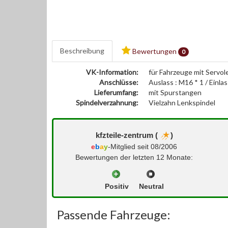
Beschreibung
Bewertungen
0
VK-Information:
für Fahrzeuge mit Servo
Anschlüsse:
Auslass : M16 * 1 / Einlas
Lieferumfang:
mit Spurstangen
Spindelverzahnung:
Vielzahn Lenkspindel
kfzteile-zentrum (
)
e
b
a
y
-Mitglied seit 08/2006
Bewertungen der letzten 12 Monate:
Positiv
Neutral
Passende Fahrzeuge: