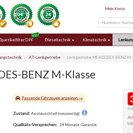
Mein Konto
partikelfilter DPF
Dieseltechnik
Klimatechnik
Lenkun
ungstechnik
AT-Lenkgetriebe
Lenkgetriebe MERCEDES-BENZ M-
DES-BENZ M-Klasse
Passende Fahrzeuge
Pre
Zustand:
Austauschteil (neuwertig)
Ar
Li
Qualitäts-Versprechen:
24 Monate Garantie