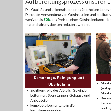
Aufbereitungsprozess unserer 
Die Qualität und Lebensdauer eines überholten Lenkget
Durch die Verwendung von Originalteilen und qualitativ
weniger als
50%
des Preises eines Originallenkgetrieb
Instandhaltungskosten reduziert werden.
Demontage, Reinigung und
Montag
Überholung
(entsp
Sichtkontrolle des Altteils (Gewinde,
Monta
Leitungen, Spurstangen, Gehäuse und
Bei el
Anbauteile)
Lenksä
komplette Demontage in die
und hy
Einzelkomponenten