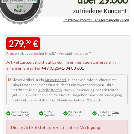
zufriedene Kunden!
im kfzteile-zentrum - aps.germany ebay shop
279,
€
00
Preise inkl. gesetzlicher MwSt.* -
Versand kostenlos**
Artikel zur Zeit nicht auf Lager. Ihren genauen Liefertermin
erfahren Sie unter
+49 (0)2541-84 83 601
Dieser Artikel ist ein
Austauschteil
, für das wir - wie bei einer Kiste
Mineralwasser - einen zusätzlichen Pfandwert berechnen. Bitte
beachten Sie die
Altteilkriterien
. Nach Rücksendung Ihres defekten
(Alt-)Teils, wird Ihnen der Pfandwert - umgehend nach Wareneingang
und -prüfung - erstattet. Der Pfandwert beträgt: 250,00 €
Kostenloser
100%
24 Monate
Bestellen
ohne
Versand (DE)
Qualität
Garantie
Registrierung
Dieser Artikel steht derzeit nicht zur Verfügung!