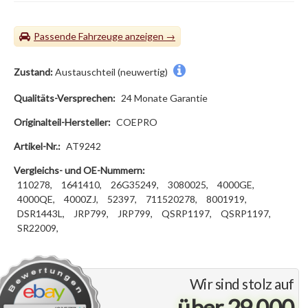
Passende Fahrzeuge
Zustand:
Austauschteil (neuwertig)
Qualitäts-Versprechen:
24 Monate Garantie
Originalteil-Hersteller:
COEPRO
Artikel-Nr.:
AT9242
Vergleichs- und OE-Nummern:
110278,
1641410,
26G35249,
3080025,
4000GE,
4000QE,
4000ZJ,
52397,
711520278,
8001919,
DSR1443L,
JRP799,
JRP799,
QSRP1197,
QSRP1197,
SR22009,
Wir sind stolz auf
über 29.000