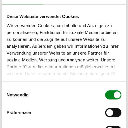
1.6 HDi
PEUGEOT 307 Break (3E)
Diese Webseite verwendet Cookies
2.0
Wir verwenden Cookies, um Inhalte und Anzeigen zu
personalisieren, Funktionen für soziale Medien anbieten
PEUGEOT 307 Break (3E)
2.0 HDi
zu können und die Zugriffe auf unsere Website zu
analysieren. Außerdem geben wir Informationen zu Ihrer
PEUGEOT 307 CC (3B) 2.0
Verwendung unserer Website an unsere Partner für
16V
soziale Medien, Werbung und Analysen weiter. Unsere
PEUGEOT 307 SW (3H) 1.4
Partner führen diese Informationen möglicherweise mit
16V
weiteren Daten zusammen, die Sie ihnen bereitgestellt
haben oder die sie im Rahmen Ihrer Nutzung der Dienste
PEUGEOT 307 SW (3H) 1.6
16V
gesammelt haben.
Einwilligungsauswahl
Notwendig
PEUGEOT 307 SW (3H) 1.6
HDi
Präferenzen
PEUGEOT 307 SW (3H) 2.0
16V