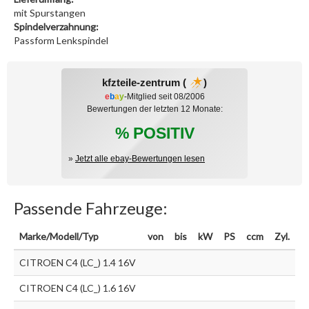
mit Spurstangen
Spindelverzahnung:
Passform Lenkspindel
kfzteile-zentrum (
)
e
b
a
y
-Mitglied seit 08/2006
Bewertungen der letzten 12 Monate:
% POSITIV
»
Jetzt alle ebay-Bewertungen lesen
Passende Fahrzeuge:
Marke/Modell/Typ
von
bis
kW
PS
ccm
Zyl.
CITROEN C4 (LC_) 1.4 16V
CITROEN C4 (LC_) 1.6 16V