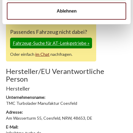
Support kontaktieren (
Chat
, Telefon oder E-Mail).
Wir benötigen folgende Fahrzeugdaten:
Schlüsselnummer
zu 2
Ablehnen
(2.1) und zu 3 (2.2) oder
Fahrgestellnummer
.
Passendes Fahrzeug nicht dabei?
Fahrzeug-Suche für AT-Lenkgetriebe
»
Oder einfach
im Chat
nachfragen.
Hersteller/EU Verantwortliche
Person
Hersteller
Unternehmensname:
TMC Turbolader Manufaktur Coesfeld
Adresse:
Am Wasserturm 55, Coesfeld, NRW, 48653, DE
E-Mail:
info@tmc-turbo.de