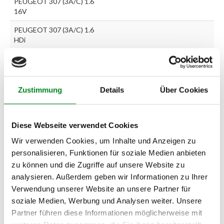
PEUGEOT 307 (3A/C) 1.6
16V
PEUGEOT 307 (3A/C) 1.6
HDi
PEUGEOT 307 (3A/C) 2.0
16V
PEUGEOT 307 (3A/C) 2.0
Zustimmung
Details
Über Cookies
HDi
PEUGEOT 307 Break (3E)
Diese Webseite verwendet Cookies
1.4 16V
Wir verwenden Cookies, um Inhalte und Anzeigen zu
PEUGEOT 307 Break (3E)
personalisieren, Funktionen für soziale Medien anbieten
1.6 16V
zu können und die Zugriffe auf unsere Website zu
PEUGEOT 307 Break (3E)
analysieren. Außerdem geben wir Informationen zu Ihrer
1.6 HDi
Verwendung unserer Website an unsere Partner für
PEUGEOT 307 Break (3E)
soziale Medien, Werbung und Analysen weiter. Unsere
2.0
Partner führen diese Informationen möglicherweise mit