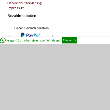
Datenschutzerklärung
Impressum
Bezahlmethoden
Fragen? Schreiben Sie uns per Whatsapp!
So geht's
Zahlungs- und Lieferarten können außerhalb von Deutschland
abweichen.
* Alle Preise inkl. gesetzl. Mehrwertsteuer zzgl.
Versandkosten
und ggf.
Nachnahmegebühren, wenn nicht anders beschrieben
**Kostenloser Versand bei DHL Normalversand innerhalb Deutschlands. Gilt
nicht für Nachnahme.