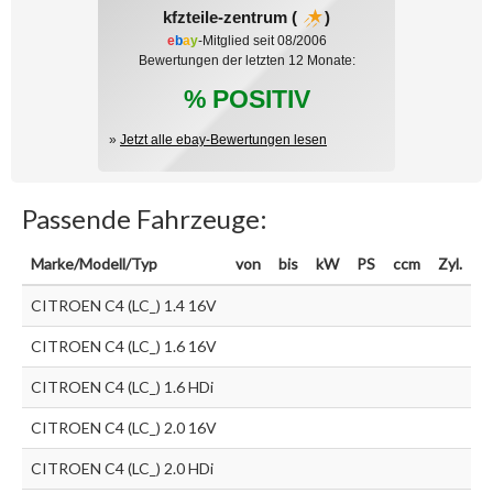
kfzteile-zentrum (
)
e
b
a
y
-Mitglied seit 08/2006
Bewertungen der letzten 12 Monate:
% POSITIV
»
Jetzt alle ebay-Bewertungen lesen
Passende Fahrzeuge:
Marke/Modell/Typ
von
bis
kW
PS
ccm
Zyl.
CITROEN C4 (LC_) 1.4 16V
CITROEN C4 (LC_) 1.6 16V
CITROEN C4 (LC_) 1.6 HDi
CITROEN C4 (LC_) 2.0 16V
CITROEN C4 (LC_) 2.0 HDi