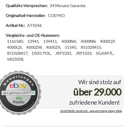
Qualitäts-Versprechen:
24 Monate Garantie
Originalteil-Hersteller:
COEPRO
Artikel-Nr.:
AT9246
Vergleichs- und OE-Nummern:
1161580,
13941,
139411,
4000NK,
4000NN,
4000QP,
4000QS,
4000ZW,
4000ZX,
51545,
851028415,
851028417,
DSR1793L,
JRP1033,
JRP1033,
SGA897L,
SR23058,
Wir sind stolz auf
über 29.000
zufriedene Kunden!
im kfzteile-zentrum - aps.germany ebay shop