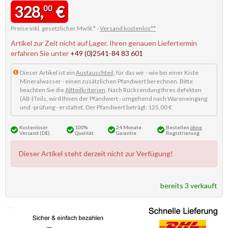
328,
€
00
Preise inkl. gesetzlicher MwSt.* -
Versand kostenlos**
Artikel zur Zeit nicht auf Lager. Ihren genauen Liefertermin
erfahren Sie unter
+49 (0)2541-84 83 601
Dieser Artikel ist ein
Austauschteil
, für das wir - wie bei einer Kiste
Mineralwasser - einen zusätzlichen Pfandwert berechnen. Bitte
beachten Sie die
Altteilkriterien
. Nach Rücksendung Ihres defekten
(Alt-)Teils, wird Ihnen der Pfandwert - umgehend nach Wareneingang
und -prüfung - erstattet. Der Pfandwert beträgt: 125,00 €
Kostenloser
100%
24 Monate
Bestellen
ohne
Versand (DE)
Qualität
Garantie
Registrierung
Dieser Artikel steht derzeit nicht zur Verfügung!
bereits 3 verkauft