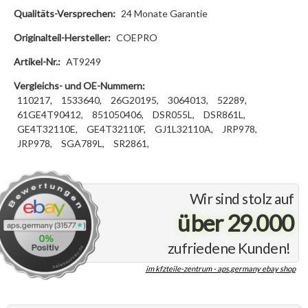
Qualitäts-Versprechen:
24 Monate Garantie
Originalteil-Hersteller:
COEPRO
Artikel-Nr.:
AT9249
Vergleichs- und OE-Nummern:
110217,
1533640,
26G20195,
3064013,
52289,
61GE4T90412,
851050406,
DSR055L,
DSR861L,
GE4T32110E,
GE4T32110F,
GJ1L32110A,
JRP978,
JRP978,
SGA789L,
SR2861,
Wir sind stolz auf
über 29.000
zufriedene Kunden!
im kfzteile-zentrum - aps.germany ebay shop