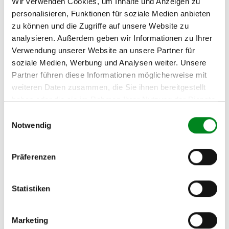
Wir verwenden Cookies, um Inhalte und Anzeigen zu
MAZDA 626 III Fließheck
(GD) 2.0
personalisieren, Funktionen für soziale Medien anbieten
zu können und die Zugriffe auf unsere Website zu
MAZDA 626 III Fließheck
analysieren. Außerdem geben wir Informationen zu Ihrer
(GD) 2.0 12V
Verwendung unserer Website an unsere Partner für
MAZDA 626 III Fließheck
soziale Medien, Werbung und Analysen weiter. Unsere
(GD) 2.0 16V
Partner führen diese Informationen möglicherweise mit
weiteren Daten zusammen, die Sie ihnen bereitgestellt
MAZDA 626 III Fließheck
haben oder die sie im Rahmen Ihrer Nutzung der Dienste
(GD) 2.0 D
gesammelt haben.
Einwilligungsauswahl
MAZDA 626 III Fließheck
Notwendig
(GD) 2.2 12V
MAZDA 626 III Kombi
Präferenzen
(GV) 2.0
MAZDA 626 III Kombi
(GV) 2.0 D
Statistiken
MAZDA 626 III Kombi
(GV) 2.2 12V
Marketing