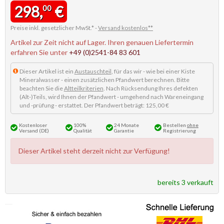
298,
€
00
Preise inkl. gesetzlicher MwSt.* -
Versand kostenlos**
Artikel zur Zeit nicht auf Lager. Ihren genauen Liefertermin
erfahren Sie unter
+49 (0)2541-84 83 601
Dieser Artikel ist ein
Austauschteil
, für das wir - wie bei einer Kiste
Mineralwasser - einen zusätzlichen Pfandwert berechnen. Bitte
beachten Sie die
Altteilkriterien
. Nach Rücksendung Ihres defekten
(Alt-)Teils, wird Ihnen der Pfandwert - umgehend nach Wareneingang
und -prüfung - erstattet. Der Pfandwert beträgt: 125,00 €
Kostenloser
100%
24 Monate
Bestellen
ohne
Versand (DE)
Qualität
Garantie
Registrierung
Dieser Artikel steht derzeit nicht zur Verfügung!
bereits 3 verkauft