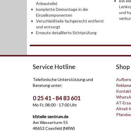
Bei el
Anbauteile)
Lenksä
komplette Demontage in die
und hy
Einzelkomponenten
verbu
Verschleißteile fachgerecht entfernt
und entsorgt
Erneute detaillierte Sichtprüfung
Service Hotline
Shop 
Telefonische Unterstützung und
Aufbere
Beratung unter:
Reklama
Kontak
WhatsA
0 25 41 - 84 83 601
AT-Ersat
Mo-Fr, 08:00 - 17:00 Uhr
Altteil-
Pfandwer
kfzteile-zentrum.de
Am Wasserturm 55
48653 Coesfeld (NRW)