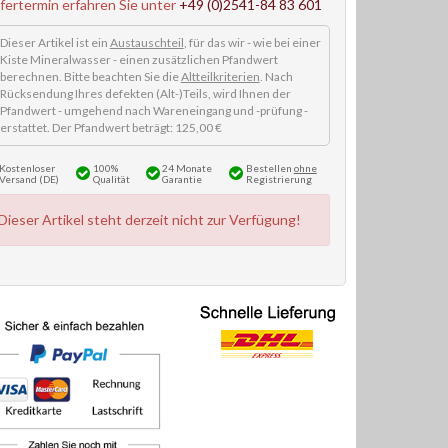
efertermin erfahren Sie unter
+49 (0)2541-84 83 601
Dieser Artikel ist ein
Austauschteil
, für das wir - wie bei einer
Kiste Mineralwasser - einen zusätzlichen Pfandwert
berechnen. Bitte beachten Sie die
Altteilkriterien
. Nach
Rücksendung Ihres defekten (Alt-)Teils, wird Ihnen der
Pfandwert - umgehend nach Wareneingang und -prüfung -
erstattet. Der Pfandwert beträgt: 125,00 €
Kostenloser
100%
24 Monate
Bestellen
ohne
Versand (DE)
Qualität
Garantie
Registrierung
Dieser Artikel steht derzeit nicht zur Verfügung!