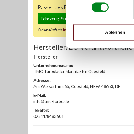
Passendes Fahrzeug nicht dabei?
Fahrzeug-Suche für AT-Lenkgetriebe
»
Oder einfach
im Chat
nachfragen.
Ablehnen
Hersteller/EU Verantwortliche
Hersteller
Unternehmensname:
TMC Turbolader Manufaktur Coesfeld
Adresse:
Am Wasserturm 55, Coesfeld, NRW, 48653, DE
E-Mail:
info@tmc-turbo.de
Telefon:
02541/8483601