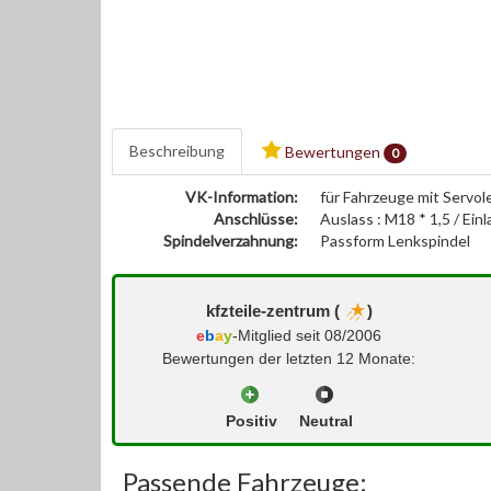
Beschreibung
Bewertungen
0
VK-Information:
für Fahrzeuge mit Servol
Anschlüsse:
Auslass : M18 * 1,5 / Einl
Spindelverzahnung:
Passform Lenkspindel
kfzteile-zentrum (
)
e
b
a
y
-Mitglied seit 08/2006
Bewertungen der letzten 12 Monate:
Positiv
Neutral
Passende Fahrzeuge: