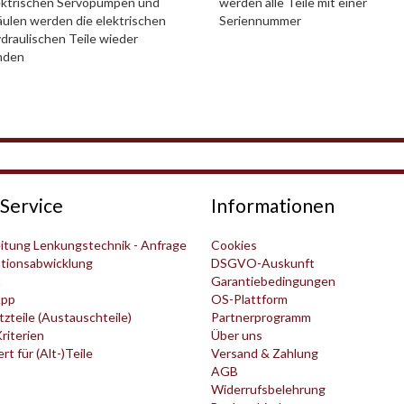
ektrischen Servopumpen und
werden alle Teile mit einer
ulen werden die elektrischen
Seriennummer
draulischen Teile wieder
nden
Service
Informationen
itung Lenkungstechnik - Anfrage
Cookies
tionsabwicklung
DSGVO-Auskunft
t
Garantiebedingungen
pp
OS-Plattform
zteile (Austauschteile)
Partnerprogramm
Kriterien
Über uns
t für (Alt-)Teile
Versand & Zahlung
AGB
Widerrufsbelehrung