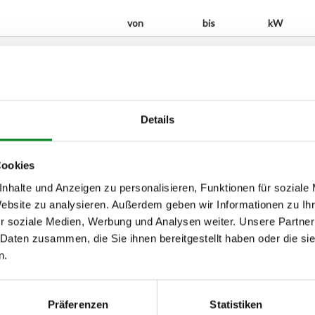
von
bis
kW
Details
Cookies
nhalte und Anzeigen zu personalisieren, Funktionen für soziale
Website zu analysieren. Außerdem geben wir Informationen zu I
r soziale Medien, Werbung und Analysen weiter. Unsere Partner
 Daten zusammen, die Sie ihnen bereitgestellt haben oder die s
n.
h unseren Support kontaktieren (
Chat
, Telefon oder E-Mail).
mmer
zu 2 (2.1) und zu 3 (2.2) oder
Fahrgestellnummer
.
Präferenzen
Statistiken