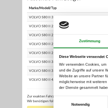
Marke/Modell/Typ
VOLVO S80 II 3.2
VOLVO S80 II 2.4 D
VOLVO S80 II 2.4 D5
Zustimmung
VOLVO S80 II 2.4 D5 AWD
VOLVO S80 II 2.5 T
Diese Webseite verwendet 
VOLVO S80 II 3.0 T6 AWD
Wir verwenden Cookies, um I
und die Zugriffe auf unsere 
VOLVO S80 II 3.2 AWD
Website an unsere Partner fü
VOLVO S80 II 4.4 V8 AWD
möglicherweise mit weiteren
der Dienste gesammelt habe
Zur exakten Fahrzeug-Identifizierung können Sie auc
Einwilligungsauswahl
Wir benötigen folgende Fahrzeugdaten:
Schlüsselnu
Notwendig