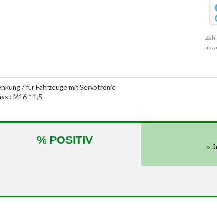
Zahl
abw
enkung / für Fahrzeuge mit Servotronic
ass : M16 * 1,5
% POSITIV
»
J