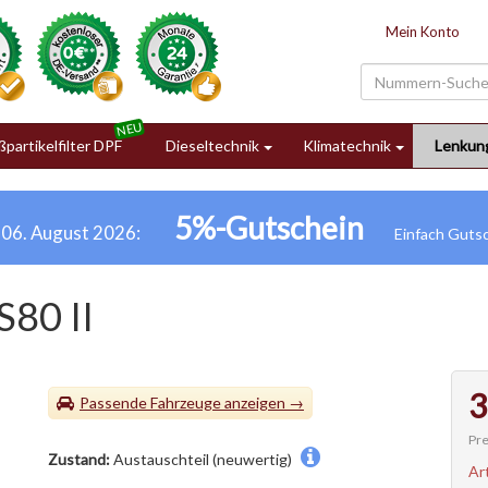
Mein Konto
partikelfilter DPF
Dieseltechnik
Klimatechnik
Lenkun
5%-Gutschein
h 06. August 2026:
80 II
3
Passende Fahrzeuge
Pre
Zustand:
Austauschteil (neuwertig)
Ar