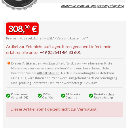
im kfzteile-zentrum - aps.germany ebay shop
308,
€
00
Preise inkl. gesetzlicher MwSt.* -
Versand kostenlos**
Artikel zur Zeit nicht auf Lager. Ihren genauen Liefertermin
erfahren Sie unter
+49 (0)2541-84 83 601
Dieser Artikel ist ein
Austauschteil
, für das wir - wie bei einer Kiste
Mineralwasser - einen zusätzlichen Pfandwert berechnen. Bitte
beachten Sie die
Altteilkriterien
. Nach Rücksendung Ihres defekten
(Alt-)Teils, wird Ihnen der Pfandwert - umgehend nach Wareneingang
und -prüfung - erstattet. Der Pfandwert beträgt: 125,00 €
Kostenloser
100%
24 Monate
Bestellen
ohne
Versand (DE)
Qualität
Garantie
Registrierung
Dieser Artikel steht derzeit nicht zur Verfügung!