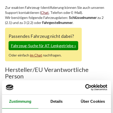
Zur exakten Fahrzeug-Identifizierung können Sie auch unseren
Support kontaktieren (
Chat
, Telefon oder E-Mail).
Wir benötigen folgende Fahrzeugdaten:
Schlüsselnummer
zu 2
(2.1) und zu 3 (2.2) oder
Fahrgestellnummer
.
Passendes Fahrzeug nicht dabei?
Fahrzeug-Suche für AT-Lenkgetriebe
»
Oder einfach
im Chat
nachfragen.
Hersteller/EU Verantwortliche
Person
Hersteller
Unternehmensname:
TMC Turbolader Manufaktur Coesfeld
Zustimmung
Details
Über Cookies
Adresse:
Am Wasserturm 55, Coesfeld, NRW, 48653, DE