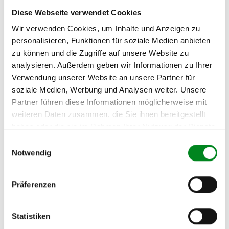
E-Mail:
Diese Webseite verwendet Cookies
info@tmc-turbo.de
Wir verwenden Cookies, um Inhalte und Anzeigen zu
Telefon:
personalisieren, Funktionen für soziale Medien anbieten
02541/8483601
zu können und die Zugriffe auf unsere Website zu
analysieren. Außerdem geben wir Informationen zu Ihrer
Verwendung unserer Website an unsere Partner für
soziale Medien, Werbung und Analysen weiter. Unsere
Aufbereitungsprozess unserer
Partner führen diese Informationen möglicherweise mit
weiteren Daten zusammen, die Sie ihnen bereitgestellt
Lenkgetriebe und Servopumpen
haben oder die sie im Rahmen Ihrer Nutzung der Dienste
gesammelt haben.
Einwilligungsauswahl
Die Qualität und Lebensdauer eines überholten Lenkgetriebes ist
Notwendig
mit denen eines neuen Lenkgetriebes vergleichbar.
Durch die Verwendung von Originalteilen und qualitativ
gleichwertigen Teilen beträgt sein Preis jedoch
Präferenzen
weniger als
50%
des Preises eines Originallenkgetriebes. Auf diese
Weise können Reparatur- und
Instandhaltungskosten reduziert werden.
Statistiken