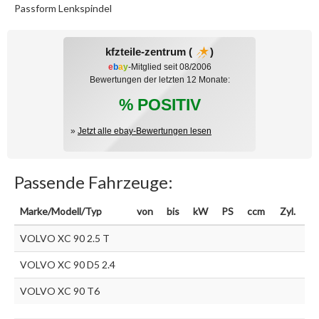
Passform Lenkspindel
kfzteile-zentrum (
)
e
b
a
y
-Mitglied seit 08/2006
Bewertungen der letzten 12 Monate:
% POSITIV
»
Jetzt alle ebay-Bewertungen lesen
Passende Fahrzeuge:
Marke/Modell/Typ
von
bis
kW
PS
ccm
Zyl.
VOLVO XC 90 2.5 T
VOLVO XC 90 D5 2.4
VOLVO XC 90 T6