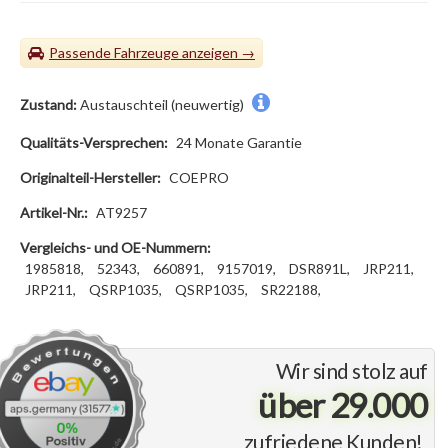
Passende Fahrzeuge
Zustand:
Austauschteil (neuwertig)
Qualitäts-Versprechen:
24 Monate Garantie
Originalteil-Hersteller:
COEPRO
Artikel-Nr.:
AT9257
Vergleichs- und OE-Nummern:
1985818,
52343,
660891,
9157019,
DSR891L,
JRP211,
JRP211,
QSRP1035,
QSRP1035,
SR22188,
Wir sind stolz auf
über 29.000
zufriedene Kunden!