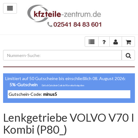
Limitiert auf 50 Gutscheine bis einschließlich 08. August 2026:
5%-Gutschein
Gutschein-Code:
minus5
Lenkgetriebe VOLVO V70 I
Kombi (P80_)