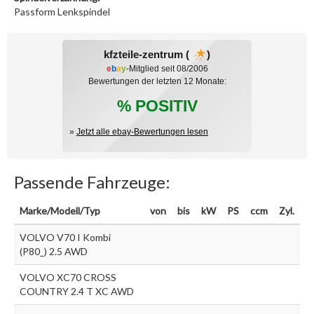
Passform Lenkspindel
kfzteile-zentrum (
)
e
b
a
y
-Mitglied seit 08/2006
Bewertungen der letzten 12 Monate:
% POSITIV
»
Jetzt alle ebay-Bewertungen lesen
Passende Fahrzeuge:
Marke/Modell/Typ
von
bis
kW
PS
ccm
Zyl.
VOLVO V70 I Kombi
(P80_) 2.5 AWD
VOLVO XC70 CROSS
COUNTRY 2.4 T XC AWD