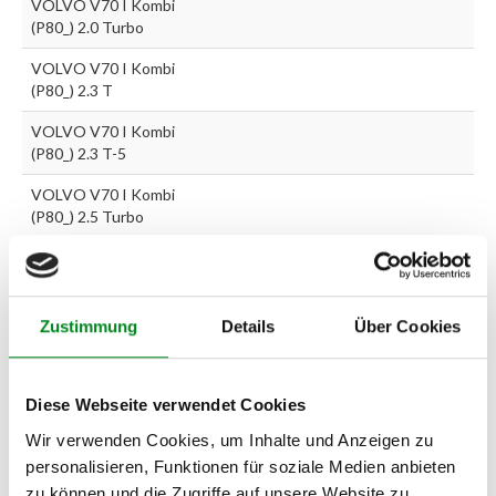
VOLVO V70 I Kombi
(P80_) 2.0 Turbo
VOLVO V70 I Kombi
(P80_) 2.3 T
VOLVO V70 I Kombi
(P80_) 2.3 T-5
VOLVO V70 I Kombi
(P80_) 2.5 Turbo
Zur exakten Fahrzeug-Identifizierung können Sie auch unseren
Support kontaktieren (
Chat
, Telefon oder E-Mail).
Zustimmung
Details
Über Cookies
Wir benötigen folgende Fahrzeugdaten:
Schlüsselnummer
zu 2
(2.1) und zu 3 (2.2) oder
Fahrgestellnummer
.
Diese Webseite verwendet Cookies
Passendes Fahrzeug nicht dabei?
Wir verwenden Cookies, um Inhalte und Anzeigen zu
Fahrzeug-Suche für AT-Lenkgetriebe
»
personalisieren, Funktionen für soziale Medien anbieten
zu können und die Zugriffe auf unsere Website zu