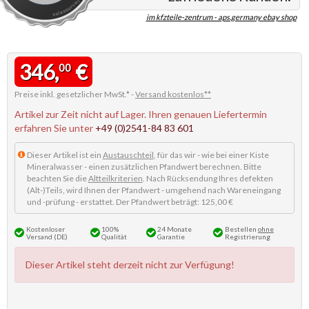
im kfzteile-zentrum - aps.germany ebay shop
346,
€
00
Preise inkl. gesetzlicher MwSt.* -
Versand kostenlos**
Artikel zur Zeit nicht auf Lager. Ihren genauen Liefertermin
erfahren Sie unter
+49 (0)2541-84 83 601
Dieser Artikel ist ein
Austauschteil
, für das wir - wie bei einer Kiste
Mineralwasser - einen zusätzlichen Pfandwert berechnen. Bitte
beachten Sie die
Altteilkriterien
. Nach Rücksendung Ihres defekten
(Alt-)Teils, wird Ihnen der Pfandwert - umgehend nach Wareneingang
und -prüfung - erstattet. Der Pfandwert beträgt: 125,00 €
Kostenloser
100%
24 Monate
Bestellen
ohne
Versand (DE)
Qualität
Garantie
Registrierung
Dieser Artikel steht derzeit nicht zur Verfügung!