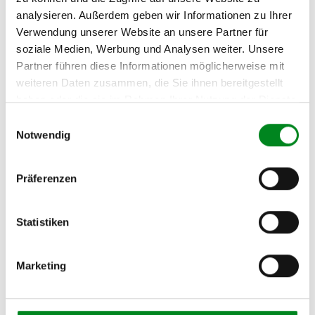
Oder einfach
im Chat
nachfragen.
analysieren. Außerdem geben wir Informationen zu Ihrer
Verwendung unserer Website an unsere Partner für
Hersteller/EU Verantwortliche
soziale Medien, Werbung und Analysen weiter. Unsere
Person
Partner führen diese Informationen möglicherweise mit
weiteren Daten zusammen, die Sie ihnen bereitgestellt
Hersteller
haben oder die sie im Rahmen Ihrer Nutzung der Dienste
Unternehmensname:
gesammelt haben.
TMC Turbolader Manufaktur Coesfeld
Einwilligungsauswahl
Notwendig
Adresse:
Am Wasserturm 55, Coesfeld, NRW, 48653, DE
E-Mail:
Präferenzen
info@tmc-turbo.de
Telefon:
Statistiken
02541/8483601
Marketing
Aufbereitungsprozess unserer