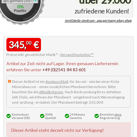
zufriedene Kunden!
im kfzteile-zentrum - aps.germany ebay shop
345,
€
00
Preise inkl. gesetzlicher MwSt.* -
Versand kostenlos**
Artikel zur Zeit nicht auf Lager. Ihren genauen Liefertermin
erfahren Sie unter
+49 (0)2541-84 83 601
Dieser Artikel ist ein
Austauschteil
, für das wir - wie bei einer Kiste
Mineralwasser - einen zusätzlichen Pfandwert berechnen. Bitte
beachten Sie die
Altteilkriterien
. Nach Rücksendung Ihres defekten
(Alt-)Teils, wird Ihnen der Pfandwert - umgehend nach Wareneingang
und -prüfung - erstattet. Der Pfandwert beträgt: 250,00 €
Kostenloser
100%
24 Monate
Bestellen
ohne
Versand (DE)
Qualität
Garantie
Registrierung
Dieser Artikel steht derzeit nicht zur Verfügung!