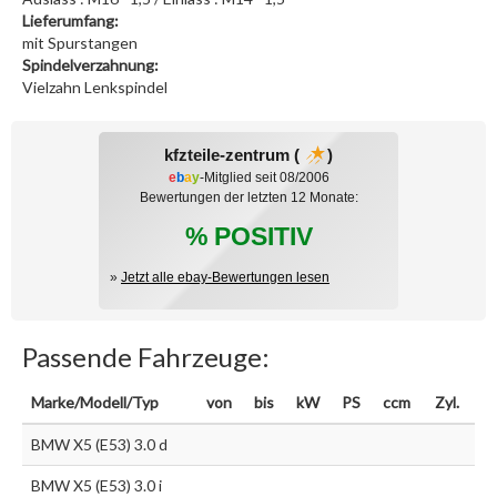
Lieferumfang:
mit Spurstangen
Spindelverzahnung:
Vielzahn Lenkspindel
kfzteile-zentrum (
)
e
b
a
y
-Mitglied seit 08/2006
Bewertungen der letzten 12 Monate:
% POSITIV
»
Jetzt alle ebay-Bewertungen lesen
Passende Fahrzeuge:
Marke/Modell/Typ
von
bis
kW
PS
ccm
Zyl.
BMW X5 (E53) 3.0 d
BMW X5 (E53) 3.0 i