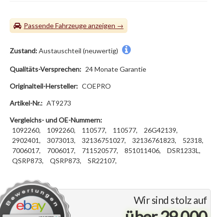
Passende Fahrzeuge
Zustand:
Austauschteil (neuwertig)
Qualitäts-Versprechen:
24 Monate Garantie
Originalteil-Hersteller:
COEPRO
Artikel-Nr.:
AT9273
Vergleichs- und OE-Nummern:
1092260,
1092260,
110577,
110577,
26G42139,
2902401,
3073013,
32136751027,
32136761823,
52318,
7006017,
7006017,
711520577,
851011406,
DSR1233L,
QSRP873,
QSRP873,
SR22107,
Wir sind stolz auf
über 29.000