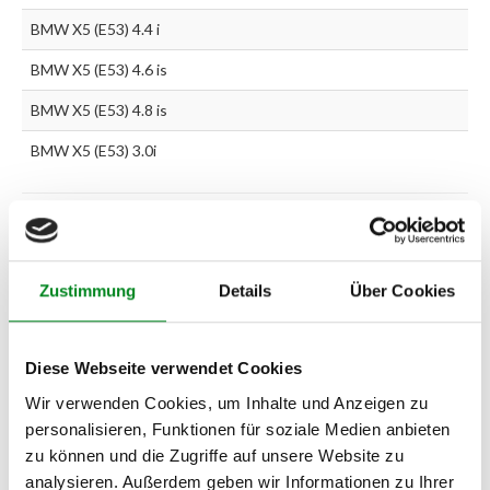
BMW X5 (E53) 4.4 i
BMW X5 (E53) 4.6 is
BMW X5 (E53) 4.8 is
BMW X5 (E53) 3.0i
Zur exakten Fahrzeug-Identifizierung können Sie auch unseren
Support kontaktieren (
Chat
, Telefon oder E-Mail).
Wir benötigen folgende Fahrzeugdaten:
Schlüsselnummer
zu 2
Zustimmung
Details
Über Cookies
(2.1) und zu 3 (2.2) oder
Fahrgestellnummer
.
Passendes Fahrzeug nicht dabei?
Diese Webseite verwendet Cookies
Fahrzeug-Suche für AT-Lenkgetriebe
»
Wir verwenden Cookies, um Inhalte und Anzeigen zu
personalisieren, Funktionen für soziale Medien anbieten
Oder einfach
im Chat
nachfragen.
zu können und die Zugriffe auf unsere Website zu
analysieren. Außerdem geben wir Informationen zu Ihrer