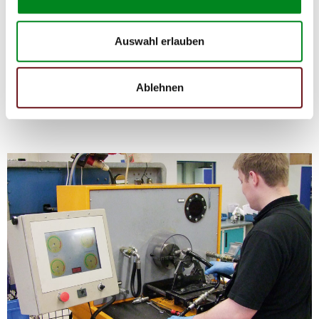
Die Qualität und Lebensdauer eines überholten Lenkgetriebes ist
mit denen eines neuen Lenkgetriebes vergleichbar.
Auswahl erlauben
Durch die Verwendung von Originalteilen und qualitativ
gleichwertigen Teilen beträgt sein Preis jedoch
weniger als
50%
des Preises eines Originallenkgetriebes. Auf diese
Ablehnen
Weise können Reparatur- und
Instandhaltungskosten reduziert werden.