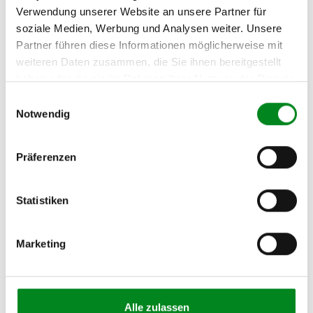
Hersteller/EU Verantwortliche
Verwendung unserer Website an unsere Partner für
Person
soziale Medien, Werbung und Analysen weiter. Unsere
Hersteller
Partner führen diese Informationen möglicherweise mit
weiteren Daten zusammen, die Sie ihnen bereitgestellt
Unternehmensname:
haben oder die sie im Rahmen Ihrer Nutzung der Dienste
TMC Turbolader Manufaktur Coesfeld
gesammelt haben.
Einwilligungsauswahl
Adresse:
Notwendig
Am Wasserturm 55, Coesfeld, NRW, 48653, DE
E-Mail:
info@tmc-turbo.de
Präferenzen
Telefon:
02541/8483601
Statistiken
Marketing
Aufbereitungsprozess unserer
Lenkgetriebe und Servopumpen
Alle zulassen