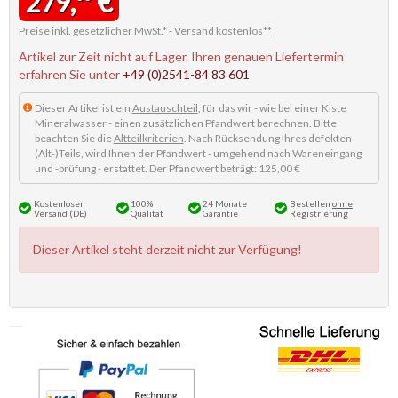
279,
€
Preise inkl. gesetzlicher MwSt.* -
Versand kostenlos**
Artikel zur Zeit nicht auf Lager. Ihren genauen Liefertermin
erfahren Sie unter
+49 (0)2541-84 83 601
Dieser Artikel ist ein
Austauschteil
, für das wir - wie bei einer Kiste
Mineralwasser - einen zusätzlichen Pfandwert berechnen. Bitte
beachten Sie die
Altteilkriterien
. Nach Rücksendung Ihres defekten
(Alt-)Teils, wird Ihnen der Pfandwert - umgehend nach Wareneingang
und -prüfung - erstattet. Der Pfandwert beträgt: 125,00 €
Kostenloser
100%
24 Monate
Bestellen
ohne
Versand (DE)
Qualität
Garantie
Registrierung
Dieser Artikel steht derzeit nicht zur Verfügung!