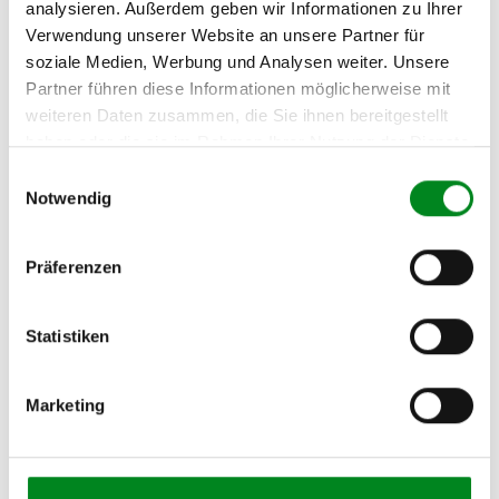
analysieren. Außerdem geben wir Informationen zu Ihrer
Hersteller/EU Verantwortliche
Verwendung unserer Website an unsere Partner für
Person
soziale Medien, Werbung und Analysen weiter. Unsere
Partner führen diese Informationen möglicherweise mit
Hersteller
weiteren Daten zusammen, die Sie ihnen bereitgestellt
Unternehmensname:
haben oder die sie im Rahmen Ihrer Nutzung der Dienste
TMC Turbolader Manufaktur Coesfeld
gesammelt haben.
Einwilligungsauswahl
Adresse:
Notwendig
Am Wasserturm 55, Coesfeld, NRW, 48653, DE
E-Mail:
Präferenzen
info@tmc-turbo.de
Telefon:
02541/8483601
Statistiken
Marketing
Aufbereitungsprozess unserer
Lenkgetriebe und Servopumpen