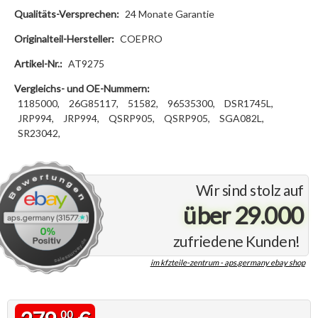
Qualitäts-Versprechen:
24 Monate Garantie
Originalteil-Hersteller:
COEPRO
Artikel-Nr.:
AT9275
Vergleichs- und OE-Nummern:
1185000,
26G85117,
51582,
96535300,
DSR1745L,
JRP994,
JRP994,
QSRP905,
QSRP905,
SGA082L,
SR23042,
Wir sind stolz auf
über 29.000
zufriedene Kunden!
im kfzteile-zentrum - aps.germany ebay shop
00