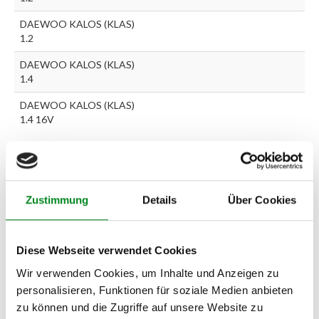
DAEWOO KALOS (KLAS)
1.2
DAEWOO KALOS (KLAS)
1.4
DAEWOO KALOS (KLAS)
1.4 16V
Zur exakten Fahrzeug-Identifizierung können Sie auch unseren
Support kontaktieren (
Chat
, Telefon oder E-Mail).
Wir benötigen folgende Fahrzeugdaten:
Schlüsselnummer
zu 2
Zustimmung
Details
Über Cookies
(2.1) und zu 3 (2.2) oder
Fahrgestellnummer
.
Passendes Fahrzeug nicht dabei?
Diese Webseite verwendet Cookies
Wir verwenden Cookies, um Inhalte und Anzeigen zu
Fahrzeug-Suche für AT-Lenkgetriebe
»
personalisieren, Funktionen für soziale Medien anbieten
Oder einfach
im Chat
nachfragen.
zu können und die Zugriffe auf unsere Website zu