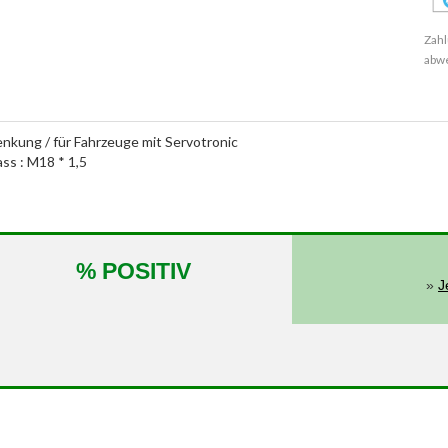
Zahl
abw
enkung / für Fahrzeuge mit Servotronic
ass : M18 * 1,5
% POSITIV
»
J