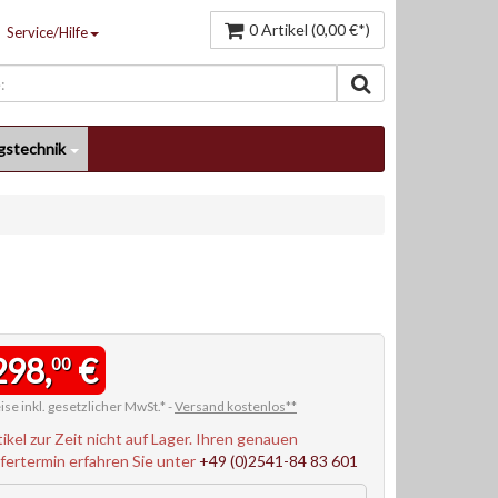
0 Artikel (0,00 €*)
Service/Hilfe
gstechnik
298,
€
00
ise inkl. gesetzlicher MwSt.* -
Versand kostenlos**
tikel zur Zeit nicht auf Lager. Ihren genauen
efertermin erfahren Sie unter
+49 (0)2541-84 83 601