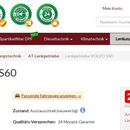
Mein Konto
partikelfilter DPF
Dieseltechnik
Klimatechnik
Lenkun
ungstechnik
AT-Lenkgetriebe
Lenkgetriebe VOLVO S60
 S60
Passende Fahrzeuge
Pre
Zustand:
Austauschteil (neuwertig)
Ar
Li
Qualitäts-Versprechen:
24 Monate Garantie