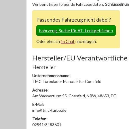
Wir benötigen folgende Fahrzeugdaten:
Schlüsselnu
Passendes Fahrzeug nicht dabei?
Fahrzeug-Suche für AT-Lenkgetriebe
»
Oder einfach
im Chat
nachfragen.
Hersteller/EU Verantwortliche
Hersteller
Unternehmensname:
TMC Turbolader Manufaktur Coesfeld
Adresse:
Am Wasserturm 55, Coesfeld, NRW, 48653, DE
E-Mail:
info@tmc-turbo.de
Telefon:
02541/8483601