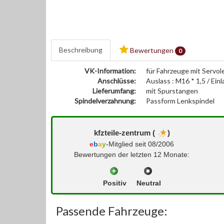
Beschreibung
Bewertungen
0
VK-Information:
für Fahrzeuge mit Servol
Anschlüsse:
Auslass : M16 * 1,5 / Einl
Lieferumfang:
mit Spurstangen
Spindelverzahnung:
Passform Lenkspindel
kfzteile-zentrum (
)
e
b
a
y
-Mitglied seit 08/2006
Bewertungen der letzten 12 Monate:
Positiv
Neutral
Passende Fahrzeuge: