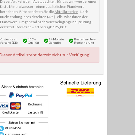
Dieser Artikel ist ein
Austauschteil
, für das wir - wie bei einer
Kiste Mineralwasser - einen zusätzlichen Pfandwert
berechnen. Bitte beachten Sie die
Altteilkriterien
. Nach
Rücksendung Ihres defekten (Alt-)Teils, wird Ihnen der
Pfandwert - umgehend nach Wareneingang und -prüfung -
erstattet. Der Pfandwert beträgt: 125,00 €
Kostenloser
100%
24 Monate
Bestellen
ohne
Versand (DE)
Qualität
Garantie
Registrierung
Dieser Artikel steht derzeit nicht zur Verfügung!