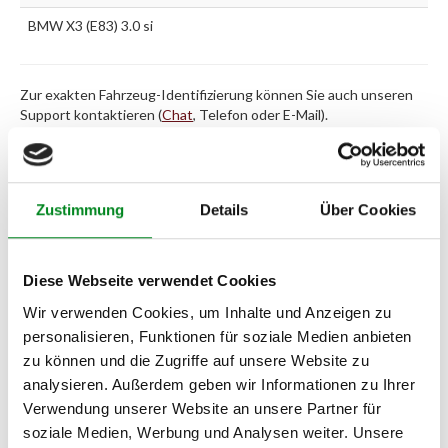
BMW X3 (E83) 3.0 si
Zur exakten Fahrzeug-Identifizierung können Sie auch unseren
Support kontaktieren (
Chat
, Telefon oder E-Mail).
Wir benötigen folgende Fahrzeugdaten:
Schlüsselnummer
zu 2
(2.1) und zu 3 (2.2) oder
Fahrgestellnummer
.
Passendes Fahrzeug nicht dabei?
Zustimmung
Details
Über Cookies
Fahrzeug-Suche für AT-Lenkgetriebe
»
Diese Webseite verwendet Cookies
Oder einfach
im Chat
nachfragen.
Wir verwenden Cookies, um Inhalte und Anzeigen zu
Hersteller/EU Verantwortliche
personalisieren, Funktionen für soziale Medien anbieten
zu können und die Zugriffe auf unsere Website zu
Person
analysieren. Außerdem geben wir Informationen zu Ihrer
Hersteller
Verwendung unserer Website an unsere Partner für
Unternehmensname:
soziale Medien, Werbung und Analysen weiter. Unsere