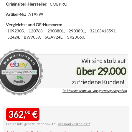
Originalteil-Hersteller:
COEPRO
Artikel-Nr.:
AT9299
Vergleichs- und OE-Nummern:
1092305,
120768,
2903801,
2903801,
32103413591,
52424,
BW9059,
SGA924L,
SR23060,
Wir sind stolz auf
über 29.000
zufriedene Kunden!
im kfzteile-zentrum - aps.germany ebay shop
362,
€
00
Preise inkl. gesetzlicher MwSt.* -
Versand kostenlos**