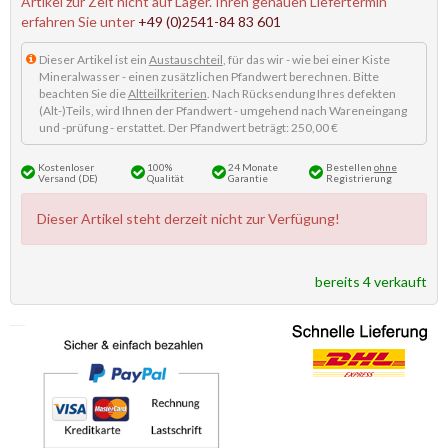
Artikel zur Zeit nicht auf Lager. Ihren genauen Liefertermin
erfahren Sie unter
+49 (0)2541-84 83 601
Dieser Artikel ist ein
Austauschteil
, für das wir - wie bei einer Kiste
Mineralwasser - einen zusätzlichen Pfandwert berechnen. Bitte
beachten Sie die
Altteilkriterien
. Nach Rücksendung Ihres defekten
(Alt-)Teils, wird Ihnen der Pfandwert - umgehend nach Wareneingang
und -prüfung - erstattet. Der Pfandwert beträgt: 250,00 €
Kostenloser
100%
24 Monate
Bestellen
ohne
Versand (DE)
Qualität
Garantie
Registrierung
Dieser Artikel steht derzeit nicht zur Verfügung!
bereits 4 verkauft