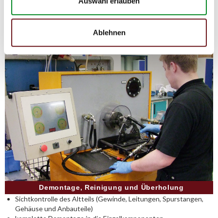
Auswahl erlauben
Weise können Reparatur- und
Instandhaltungskosten reduziert werden.
Ablehnen
Demontage, Reinigung und Überholung
Sichtkontrolle des Altteils (Gewinde, Leitungen, Spurstangen,
Gehäuse und Anbauteile)