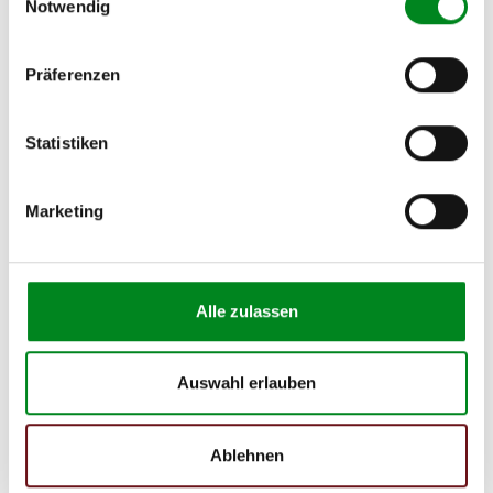
Notwendig
Aufbereitungsprozess unserer
Präferenzen
Lenkgetriebe und Servopumpen
Statistiken
Die Qualität und Lebensdauer eines überholten Lenkgetriebes ist
mit denen eines neuen Lenkgetriebes vergleichbar.
Marketing
Durch die Verwendung von Originalteilen und qualitativ
gleichwertigen Teilen beträgt sein Preis jedoch
weniger als
50%
des Preises eines Originallenkgetriebes. Auf diese
Weise können Reparatur- und
Instandhaltungskosten reduziert werden.
Alle zulassen
Auswahl erlauben
Ablehnen