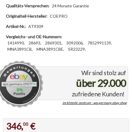
Qualitäts-Versprechen:
24 Monate Garantie
Originalteil-Hersteller:
COEPRO
Artikel-Nr.:
AT9309
Vergleichs- und OE-Nummern:
1414990,
28693,
2869301,
3092006,
7852991139,
MNA3891CB,
MNA3891CBE,
SR23229,
Wir sind stolz auf
über 29.000
zufriedene Kunden!
im kfzteile-zentrum - aps.germany ebay shop
346,
€
00