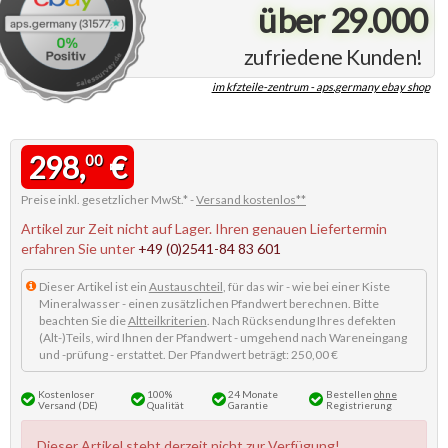
über 29.000
zufriedene Kunden!
im kfzteile-zentrum - aps.germany ebay shop
298,
€
00
Preise inkl. gesetzlicher MwSt.* -
Versand kostenlos**
Artikel zur Zeit nicht auf Lager. Ihren genauen Liefertermin
erfahren Sie unter
+49 (0)2541-84 83 601
Dieser Artikel ist ein
Austauschteil
, für das wir - wie bei einer Kiste
Mineralwasser - einen zusätzlichen Pfandwert berechnen. Bitte
beachten Sie die
Altteilkriterien
. Nach Rücksendung Ihres defekten
(Alt-)Teils, wird Ihnen der Pfandwert - umgehend nach Wareneingang
und -prüfung - erstattet. Der Pfandwert beträgt: 250,00 €
Kostenloser
100%
24 Monate
Bestellen
ohne
Versand (DE)
Qualität
Garantie
Registrierung
Dieser Artikel steht derzeit nicht zur Verfügung!