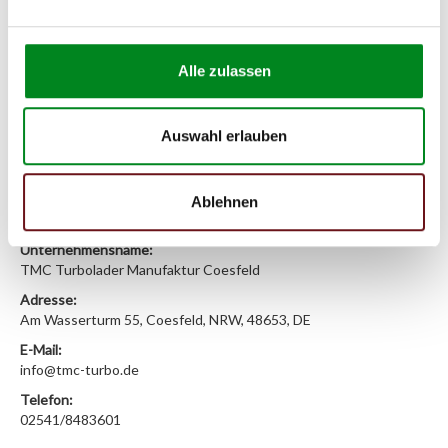
Passendes Fahrzeug nicht dabei?
Fahrzeug-Suche für AT-Lenkgetriebe
»
Alle zulassen
Oder einfach
im Chat
nachfragen.
Auswahl erlauben
Hersteller/EU Verantwortliche
Person
Ablehnen
Hersteller
Unternehmensname:
TMC Turbolader Manufaktur Coesfeld
Adresse:
Am Wasserturm 55, Coesfeld, NRW, 48653, DE
E-Mail:
info@tmc-turbo.de
Telefon:
02541/8483601