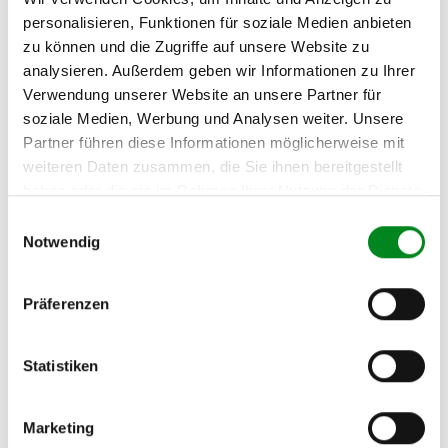
FORD FIESTA V (JH_, JD_)
personalisieren, Funktionen für soziale Medien anbieten
1.25 16V
zu können und die Zugriffe auf unsere Website zu
FORD FIESTA V (JH_, JD_)
analysieren. Außerdem geben wir Informationen zu Ihrer
1.4 TDCi
Verwendung unserer Website an unsere Partner für
soziale Medien, Werbung und Analysen weiter. Unsere
FORD FIESTA V (JH_, JD_)
Partner führen diese Informationen möglicherweise mit
1.6 16V
weiteren Daten zusammen, die Sie ihnen bereitgestellt
FORD FIESTA V (JH_, JD_)
haben oder die sie im Rahmen Ihrer Nutzung der Dienste
1.6 TDCi
gesammelt haben.
Einwilligungsauswahl
FORD FIESTA V (JH_, JD_)
Notwendig
ST150
MAZDA 2 (DY) 1.4
Präferenzen
Zur exakten Fahrzeug-Identifizierung können Sie auch unseren
Statistiken
Support kontaktieren (
Chat
, Telefon oder E-Mail).
Wir benötigen folgende Fahrzeugdaten:
Schlüsselnummer
zu 2
(2.1) und zu 3 (2.2) oder
Fahrgestellnummer
.
Marketing