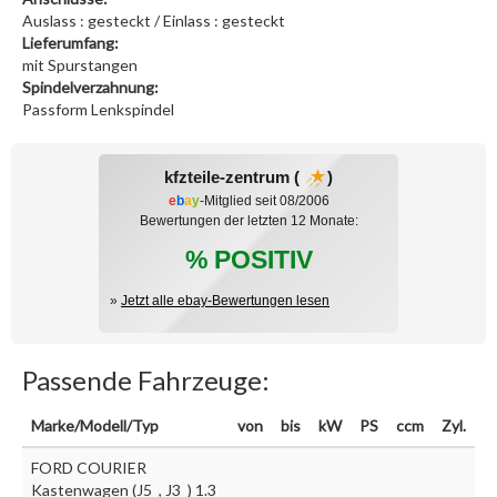
Auslass : gesteckt / Einlass : gesteckt
Lieferumfang:
mit Spurstangen
Spindelverzahnung:
Passform Lenkspindel
kfzteile-zentrum (
)
e
b
a
y
-Mitglied seit 08/2006
Bewertungen der letzten 12 Monate:
% POSITIV
»
Jetzt alle ebay-Bewertungen lesen
Passende Fahrzeuge:
Marke/Modell/Typ
von
bis
kW
PS
ccm
Zyl.
FORD COURIER
Kastenwagen (J5_, J3_) 1.3