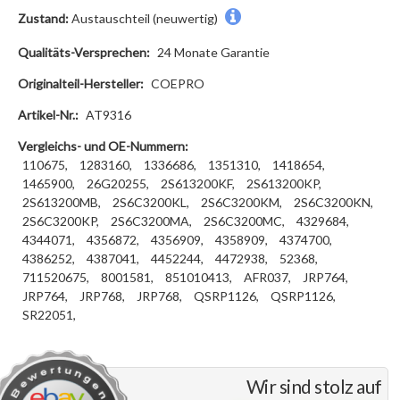
Zustand:
Austauschteil (neuwertig)
Qualitäts-Versprechen:
24 Monate Garantie
Originalteil-Hersteller:
COEPRO
Artikel-Nr.:
AT9316
Vergleichs- und OE-Nummern:
110675,
1283160,
1336686,
1351310,
1418654,
1465900,
26G20255,
2S613200KF,
2S613200KP,
2S613200MB,
2S6C3200KL,
2S6C3200KM,
2S6C3200KN,
2S6C3200KP,
2S6C3200MA,
2S6C3200MC,
4329684,
4344071,
4356872,
4356909,
4358909,
4374700,
4386252,
4387041,
4452244,
4472938,
52368,
711520675,
8001581,
851010413,
AFR037,
JRP764,
JRP764,
JRP768,
JRP768,
QSRP1126,
QSRP1126,
SR22051,
Wir sind stolz auf