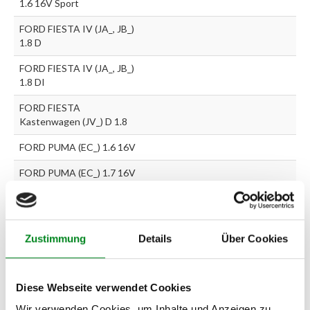
1.6 16V Sport
FORD FIESTA IV (JA_, JB_)
1.8 D
FORD FIESTA IV (JA_, JB_)
1.8 DI
FORD FIESTA
Kastenwagen (JV_) D 1.8
FORD PUMA (EC_) 1.6 16V
FORD PUMA (EC_) 1.7 16V
FORD FIESTA Schrägheck
V (JH_, JD_) 1.25 16V
FORD FIESTA Schrägheck
Zustimmung
Details
Über Cookies
V (JH_, JD_) 1.4 16V
FORD FIESTA V (JH_, JD_)
Diese Webseite verwendet Cookies
1.3
Wir verwenden Cookies, um Inhalte und Anzeigen zu