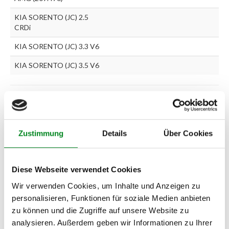
KIA SORENTO (JC) 2.5
CRDi
KIA SORENTO (JC) 3.3 V6
KIA SORENTO (JC) 3.5 V6
Zur exakten Fahrzeug-Identifizierung können Sie auch unseren
Support kontaktieren (
Chat
, Telefon oder E-Mail).
Wir benötigen folgende Fahrzeugdaten:
Schlüsselnummer
zu 2
(2.1) und zu 3 (2.2) oder
Fahrgestellnummer
.
Zustimmung
Details
Über Cookies
Passendes Fahrzeug nicht dabei?
Diese Webseite verwendet Cookies
Fahrzeug-Suche für AT-Lenkgetriebe
»
Wir verwenden Cookies, um Inhalte und Anzeigen zu
Oder einfach
im Chat
nachfragen.
personalisieren, Funktionen für soziale Medien anbieten
zu können und die Zugriffe auf unsere Website zu
analysieren. Außerdem geben wir Informationen zu Ihrer
Hersteller/EU Verantwortliche