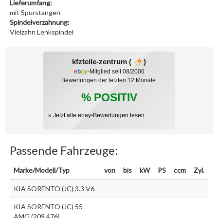
Lieferumfang:
mit Spurstangen
Spindelverzahnung:
Vielzahn Lenkspindel
kfzteile-zentrum (
)
e
b
a
y
-Mitglied seit 08/2006
Bewertungen der letzten 12 Monate:
% POSITIV
»
Jetzt alle ebay-Bewertungen lesen
Passende Fahrzeuge:
Marke/Modell/Typ
von
bis
kW
PS
ccm
Zyl.
KIA SORENTO (JC) 3.3 V6
KIA SORENTO (JC) 55
AMG (209.476)