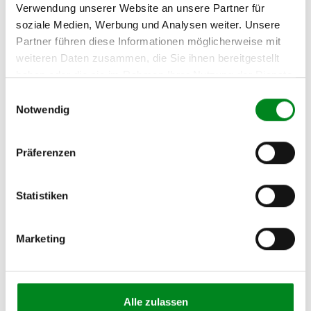
Verwendung unserer Website an unsere Partner für
Person
soziale Medien, Werbung und Analysen weiter. Unsere
Hersteller
Partner führen diese Informationen möglicherweise mit
Unternehmensname:
weiteren Daten zusammen, die Sie ihnen bereitgestellt
TMC Turbolader Manufaktur Coesfeld
haben oder die sie im Rahmen Ihrer Nutzung der Dienste
gesammelt haben.
Adresse:
Einwilligungsauswahl
Am Wasserturm 55, Coesfeld, NRW, 48653, DE
Notwendig
E-Mail:
info@tmc-turbo.de
Präferenzen
Telefon:
02541/8483601
Statistiken
Marketing
Aufbereitungsprozess unserer
Lenkgetriebe und Servopumpen
Alle zulassen