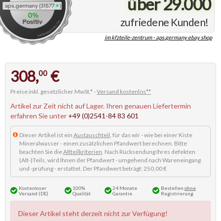
über 29.000
zufriedene Kunden!
im kfzteile-zentrum - aps.germany ebay shop
308,
€
00
Preise inkl. gesetzlicher MwSt.* -
Versand kostenlos**
Artikel zur Zeit nicht auf Lager. Ihren genauen Liefertermin
erfahren Sie unter
+49 (0)2541-84 83 601
Dieser Artikel ist ein
Austauschteil
, für das wir - wie bei einer Kiste
Mineralwasser - einen zusätzlichen Pfandwert berechnen. Bitte
beachten Sie die
Altteilkriterien
. Nach Rücksendung Ihres defekten
(Alt-)Teils, wird Ihnen der Pfandwert - umgehend nach Wareneingang
und -prüfung - erstattet. Der Pfandwert beträgt: 250,00 €
Kostenloser
100%
24 Monate
Bestellen
ohne
Versand (DE)
Qualität
Garantie
Registrierung
Dieser Artikel steht derzeit nicht zur Verfügung!