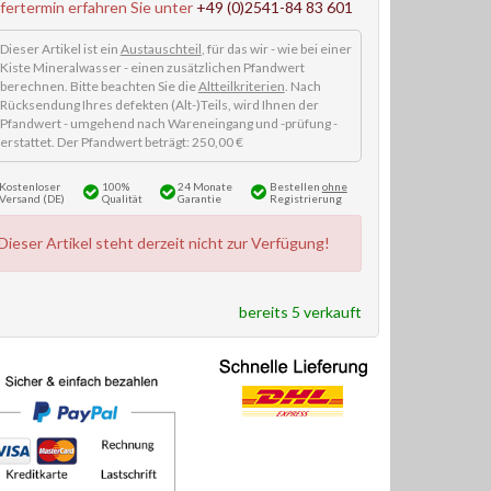
efertermin erfahren Sie unter
+49 (0)2541-84 83 601
Dieser Artikel ist ein
Austauschteil
, für das wir - wie bei einer
Kiste Mineralwasser - einen zusätzlichen Pfandwert
berechnen. Bitte beachten Sie die
Altteilkriterien
. Nach
Rücksendung Ihres defekten (Alt-)Teils, wird Ihnen der
Pfandwert - umgehend nach Wareneingang und -prüfung -
erstattet. Der Pfandwert beträgt: 250,00 €
Kostenloser
100%
24 Monate
Bestellen
ohne
Versand (DE)
Qualität
Garantie
Registrierung
Dieser Artikel steht derzeit nicht zur Verfügung!
bereits 5 verkauft