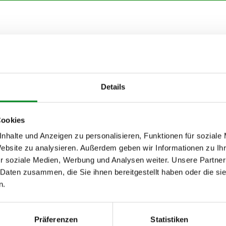
von
4)
Details
2)
Cookies
)
nhalte und Anzeigen zu personalisieren, Funktionen für soziale
Website zu analysieren. Außerdem geben wir Informationen zu I
.128)
r soziale Medien, Werbung und Analysen weiter. Unsere Partner
 Daten zusammen, die Sie ihnen bereitgestellt haben oder die s
n.
h unseren Support kontaktieren (
Chat
, Telefon oder E-Mail).
mmer
zu 2 (2.1) und zu 3 (2.2) oder
Fahrgestellnummer
.
Präferenzen
Statistiken