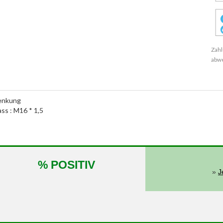
Zahl
abw
lenkung
ass : M16 * 1,5
% POSITIV
»
J