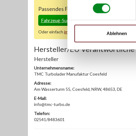
Passendes Fahrzeug nicht dabei?
Fahrzeug-Suche für AT-Lenkgetriebe
»
Oder einfach
im Chat
nachfragen.
Ablehnen
Hersteller/EU Verantwortliche
Hersteller
Unternehmensname:
TMC Turbolader Manufaktur Coesfeld
Adresse:
Am Wasserturm 55, Coesfeld, NRW, 48653, DE
E-Mail:
info@tmc-turbo.de
Telefon:
02541/8483601