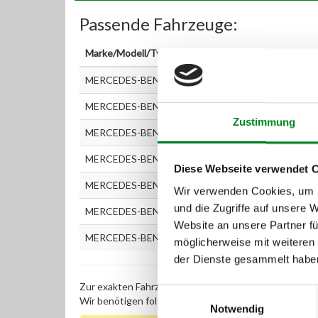
Passende Fahrzeuge:
Marke/Modell/Typ
MERCEDES-BENZ M-Klasse (163) ML 230 (163.136)
MERCEDES-BENZ M-Klasse (W163) ML 320 (163.15
Zustimmung
MERCEDES-BENZ M-Klasse (W163) ML 250
MERCEDES-BENZ M-Klasse (W163) ML 430 (163.17
Diese Webseite verwendet 
MERCEDES-BENZ M-Klasse (W163) ML500 (163.175
Wir verwenden Cookies, um I
und die Zugriffe auf unsere 
MERCEDES-BENZ M-Klasse (W163) ML 400 CDI(163
Website an unsere Partner fü
MERCEDES-BENZ M-Klasse ML 270 CDI (163.113)
möglicherweise mit weiteren
der Dienste gesammelt habe
Zur exakten Fahrzeug-Identifizierung können Sie auc
Einwilligungsauswahl
Wir benötigen folgende Fahrzeugdaten:
Schlüsselnu
Notwendig