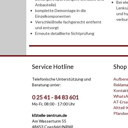
Bei el
Anbauteile)
Lenksä
komplette Demontage in die
und hy
Einzelkomponenten
verbu
Verschleißteile fachgerecht entfernt
und entsorgt
Erneute detaillierte Sichtprüfung
Service Hotline
Shop 
Telefonische Unterstützung und
Aufbere
Beratung unter:
Reklama
Kontak
WhatsA
0 25 41 - 84 83 601
AT-Ersat
Mo-Fr, 08:00 - 17:00 Uhr
Altteil-
Pfandwer
kfzteile-zentrum.de
Am Wasserturm 55
48653 Coesfeld (NRW)