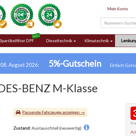
Mein Konto
partikelfilter DPF
Dieseltechnik
Klimatechnik
Lenkun
5%-Gutschein
h 08. August 2026:
DES-BENZ M-Klasse
Passende Fahrzeuge
Pre
Zustand:
Austauschteil (neuwertig)
Ar