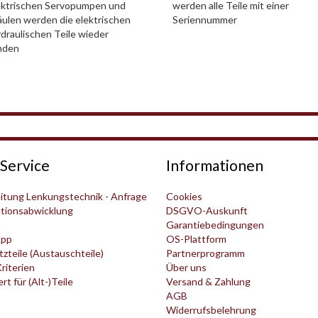
ektrischen Servopumpen und
werden alle Teile mit einer
ulen werden die elektrischen
Seriennummer
draulischen Teile wieder
nden
Service
Informationen
itung Lenkungstechnik - Anfrage
Cookies
tionsabwicklung
DSGVO-Auskunft
t
Garantiebedingungen
pp
OS-Plattform
zteile (Austauschteile)
Partnerprogramm
Kriterien
Über uns
t für (Alt-)Teile
Versand & Zahlung
AGB
Widerrufsbelehrung