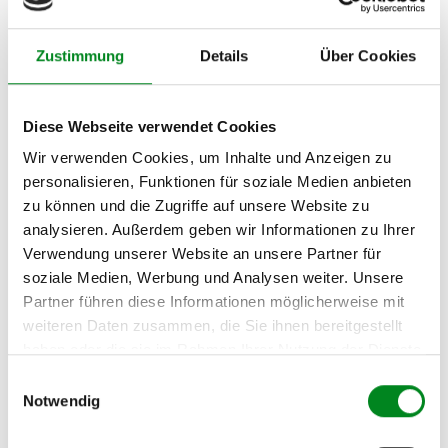
Pritsche/Fahrgestell 100
Multijet 2,2 D
Zustimmung
Details
Über Cookies
PEUGEOT BOXER
Pritsche/Fahrgestell 2.2
HDi 100
Diese Webseite verwendet Cookies
PEUGEOT BOXER Bus 2.2
Wir verwenden Cookies, um Inhalte und Anzeigen zu
HDi 100
personalisieren, Funktionen für soziale Medien anbieten
zu können und die Zugriffe auf unsere Website zu
PEUGEOT BOXER Bus 2.2
analysieren. Außerdem geben wir Informationen zu Ihrer
HDi 120
Verwendung unserer Website an unsere Partner für
PEUGEOT BOXER Bus 3.0
soziale Medien, Werbung und Analysen weiter. Unsere
HDi 160
Partner führen diese Informationen möglicherweise mit
PEUGEOT BOXER Kasten
weiteren Daten zusammen, die Sie ihnen bereitgestellt
2.2 HDi 100
haben oder die sie im Rahmen Ihrer Nutzung der Dienste
gesammelt haben.
Einwilligungsauswahl
PEUGEOT BOXER Kasten
Notwendig
2.2 HDi 120
PEUGEOT BOXER Kasten