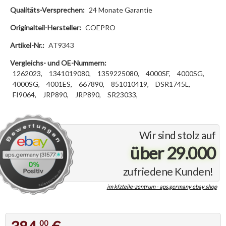
Qualitäts-Versprechen:
24 Monate Garantie
Originalteil-Hersteller:
COEPRO
Artikel-Nr.:
AT9343
Vergleichs- und OE-Nummern:
1262023,
1341019080,
1359225080,
4000SF,
4000SG,
4000SG,
4001ES,
667890,
851010419,
DSR1745L,
FI9064,
JRP890,
JRP890,
SR23033,
Wir sind stolz auf
über 29.000
zufriedene Kunden!
im kfzteile-zentrum - aps.germany ebay shop
00