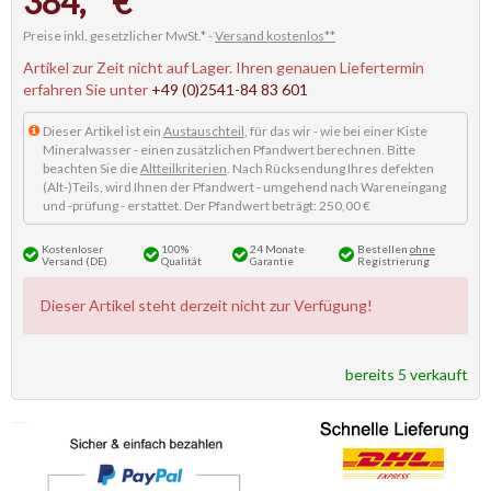
384,
€
Preise inkl. gesetzlicher MwSt.* -
Versand kostenlos**
Artikel zur Zeit nicht auf Lager. Ihren genauen Liefertermin
erfahren Sie unter
+49 (0)2541-84 83 601
Dieser Artikel ist ein
Austauschteil
, für das wir - wie bei einer Kiste
Mineralwasser - einen zusätzlichen Pfandwert berechnen. Bitte
beachten Sie die
Altteilkriterien
. Nach Rücksendung Ihres defekten
(Alt-)Teils, wird Ihnen der Pfandwert - umgehend nach Wareneingang
und -prüfung - erstattet. Der Pfandwert beträgt: 250,00 €
Kostenloser
100%
24 Monate
Bestellen
ohne
Versand (DE)
Qualität
Garantie
Registrierung
Dieser Artikel steht derzeit nicht zur Verfügung!
bereits 5 verkauft