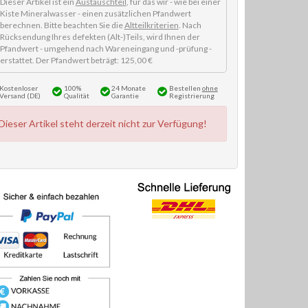
Dieser Artikel ist ein
Austauschteil
, für das wir - wie bei einer
Kiste Mineralwasser - einen zusätzlichen Pfandwert
berechnen. Bitte beachten Sie die
Altteilkriterien
. Nach
Rücksendung Ihres defekten (Alt-)Teils, wird Ihnen der
Pfandwert - umgehend nach Wareneingang und -prüfung -
erstattet. Der Pfandwert beträgt: 125,00 €
Kostenloser
100%
24 Monate
Bestellen
ohne
Versand (DE)
Qualität
Garantie
Registrierung
Dieser Artikel steht derzeit nicht zur Verfügung!