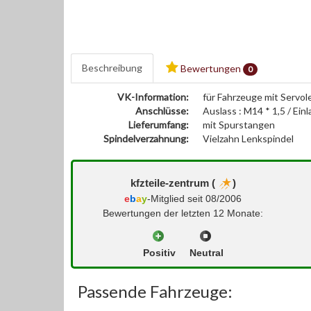
Beschreibung
Bewertungen
0
VK-Information:
für Fahrzeuge mit Servol
Anschlüsse:
Auslass : M14 * 1,5 / Einl
Lieferumfang:
mit Spurstangen
Spindelverzahnung:
Vielzahn Lenkspindel
kfzteile-zentrum (
)
e
b
a
y
-Mitglied seit 08/2006
Bewertungen der letzten 12 Monate:
Positiv
Neutral
Passende Fahrzeuge: