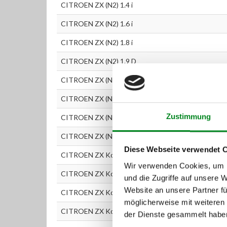
CITROEN ZX (N2) 1.4 i
CITROEN ZX (N2) 1.6 i
CITROEN ZX (N2) 1.8 i
CITROEN ZX (N2) 1.9 D
CITROEN ZX (N2) 1.9 i
CITROEN ZX (N2) 1.9 TD
Zustimmung
CITROEN ZX (N2) 2.0 i
CITROEN ZX (N2) 2.0 i 16V
Diese Webseite verwendet 
CITROEN ZX Kombi (N2) 1.4 i
Wir verwenden Cookies, um I
CITROEN ZX Kombi (N2) 1.6 i
und die Zugriffe auf unsere 
Website an unsere Partner fü
CITROEN ZX Kombi (N2) 1.8 i
möglicherweise mit weiteren
CITROEN ZX Kombi (N2) 1.9 D
der Dienste gesammelt habe