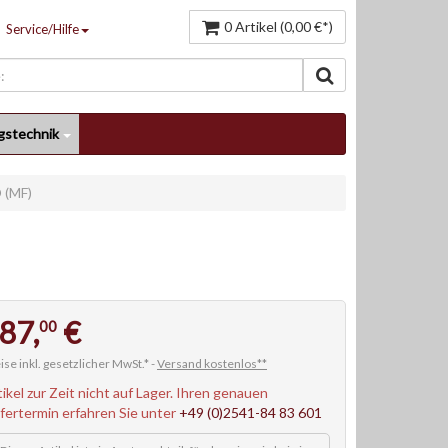
0 Artikel (0,00 €*)
Service/Hilfe
gstechnik
 (MF)
87,
€
00
ise inkl. gesetzlicher MwSt.* -
Versand kostenlos**
tikel zur Zeit nicht auf Lager. Ihren genauen
efertermin erfahren Sie unter
+49 (0)2541-84 83 601