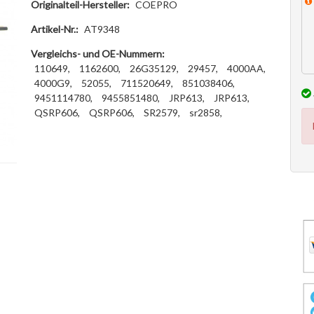
Originalteil-Hersteller:
COEPRO
Artikel-Nr.:
AT9348
Vergleichs- und OE-Nummern:
110649,
1162600,
26G35129,
29457,
4000AA,
4000G9,
52055,
711520649,
851038406,
9451114780,
9455851480,
JRP613,
JRP613,
QSRP606,
QSRP606,
SR2579,
sr2858,