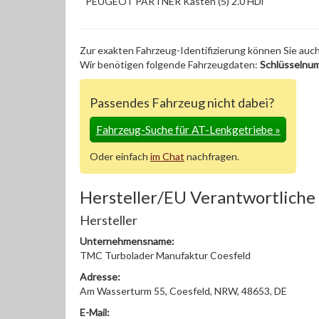
PEUGEOT PARTNER Kasten (5) 2.0 HDi
Zur exakten Fahrzeug-Identifizierung können Sie auc
Wir benötigen folgende Fahrzeugdaten:
Schlüsselnu
Passendes Fahrzeug nicht dabei?
Fahrzeug-Suche für AT-Lenkgetriebe
»
Oder einfach
im Chat
nachfragen.
Hersteller/EU Verantwortliche
Hersteller
Unternehmensname:
TMC Turbolader Manufaktur Coesfeld
Adresse:
Am Wasserturm 55, Coesfeld, NRW, 48653, DE
E-Mail: