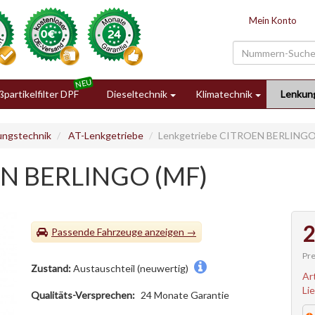
Mein Konto
partikelfilter DPF
Dieseltechnik
Klimatechnik
Lenkun
ungstechnik
AT-Lenkgetriebe
Lenkgetriebe CITROEN BERLINGO
EN BERLINGO (MF)
2
Passende Fahrzeuge
Pre
Zustand:
Austauschteil (neuwertig)
Ar
Li
Qualitäts-Versprechen:
24 Monate Garantie