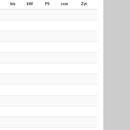
bis
kW
PS
ccm
Zyl.