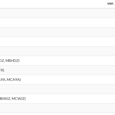
von
HDZ, MBHDZ)
FX)
A9A, MCA9A)
(MBWJZ, MCWJZ)