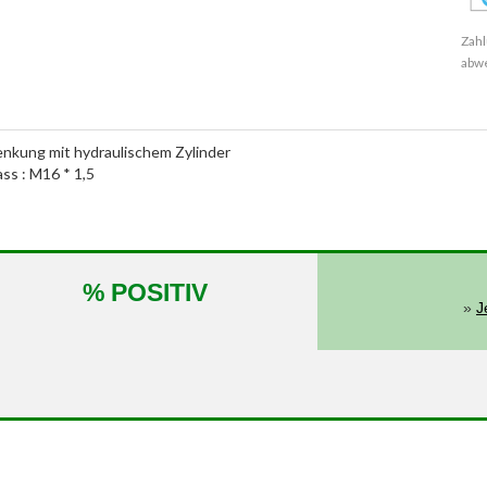
Zahl
abw
enkung mit hydraulischem Zylinder
ass : M16 * 1,5
% POSITIV
»
J