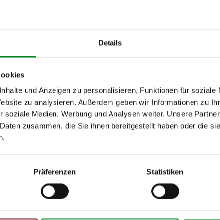
von
bis
kW
Details
Cookies
nhalte und Anzeigen zu personalisieren, Funktionen für soziale
Website zu analysieren. Außerdem geben wir Informationen zu I
r soziale Medien, Werbung und Analysen weiter. Unsere Partner
h unseren Support kontaktieren (
Chat
, Telefon oder E-Mail).
mmer
zu 2 (2.1) und zu 3 (2.2) oder
Fahrgestellnummer
.
 Daten zusammen, die Sie ihnen bereitgestellt haben oder die s
n.
Präferenzen
Statistiken
 Person