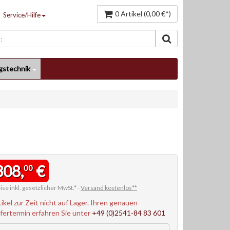
0 Artikel (0,00 €*)
Service/Hilfe
gstechnik
)
308,
€
00
ise inkl. gesetzlicher MwSt.* -
Versand kostenlos**
tikel zur Zeit nicht auf Lager. Ihren genauen
efertermin erfahren Sie unter
+49 (0)2541-84 83 601