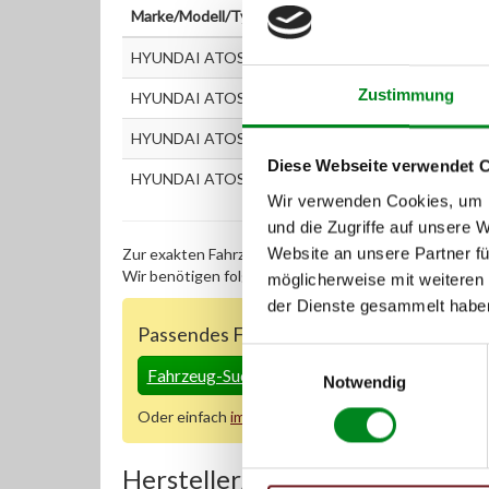
Marke/Modell/Typ
HYUNDAI ATOS (MX) 1.1
Zustimmung
HYUNDAI ATOS (MX) 1.0 i
HYUNDAI ATOS PRIME (MX) 1.1
Diese Webseite verwendet 
HYUNDAI ATOS PRIME (MX) 1.0 i
Wir verwenden Cookies, um I
und die Zugriffe auf unsere 
Website an unsere Partner fü
Zur exakten Fahrzeug-Identifizierung können Sie auc
Wir benötigen folgende Fahrzeugdaten:
Schlüsselnu
möglicherweise mit weiteren
der Dienste gesammelt habe
Passendes Fahrzeug nicht dabei?
Einwilligungsauswahl
Fahrzeug-Suche für AT-Lenkgetriebe
»
Notwendig
Oder einfach
im Chat
nachfragen.
Hersteller/EU Verantwortliche