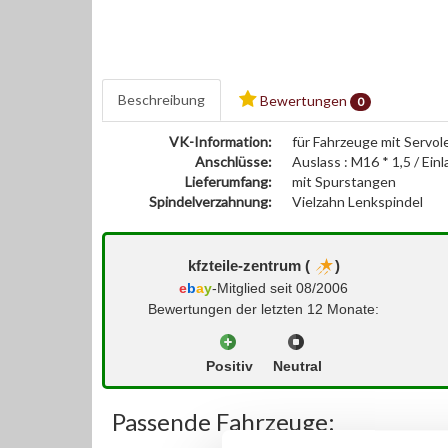
Beschreibung
Bewertungen
0
VK-Information:
für Fahrzeuge mit Servo
Anschlüsse:
Auslass : M16 * 1,5 / Einl
Lieferumfang:
mit Spurstangen
Spindelverzahnung:
Vielzahn Lenkspindel
kfzteile-zentrum (
)
e
b
a
y
-Mitglied seit 08/2006
Bewertungen der letzten 12 Monate:
Positiv
Neutral
Passende Fahrzeuge: