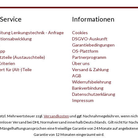
Service
Informationen
itung Lenkungstechnik - Anfrage
Cookies
tionsabwicklung
DSGVO-Auskunft
t
Garantiebedingungen
pp
OS-Plattform
zteile (Austauschteile)
Partnerprogramm
Kriterien
Über uns
t für (Alt-)Teile
Versand & Zahlung
AGB
Widerrufsbelehrung
Bankverbindung
Datenschutzerklärung
Impressum
esetzl. Mehrwertsteuer zzgl.
Versandkosten
und ggf. Nachnahmegebühren, wenn nicht
enloser Versand bei DHL Normalversand innerhalb Deutschlands. Gilt nicht für Nac
ngelhaftungsansprüchen eine freiwillige Garantie von 24 Monate auf angebotene Er
Garantie von 12 Monaten eingeräumt wird.