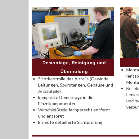
Demontage, Reinigung und
Montag
Überholung
(entsp
Sichtkontrolle des Altteils (Gewinde,
Monta
Leitungen, Spurstangen, Gehäuse und
Bei el
Anbauteile)
Lenksä
komplette Demontage in die
und hy
Einzelkomponenten
verbu
Verschleißteile fachgerecht entfernt
und entsorgt
Erneute detaillierte Sichtprüfung