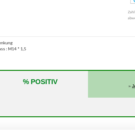
Zahl
abw
lenkung
ass : M14 * 1,5
% POSITIV
»
J