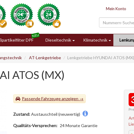
Mein Konto
partikelfilter DPF
Dieseltechnik
Klimatechnik
Lenkun
ungstechnik
AT-Lenkgetriebe
Lenkgetriebe HYUNDAI ATOS (MX
AI ATOS (MX)
Passende Fahrzeuge
Pre
Zustand:
Austauschteil (neuwertig)
Ar
Li
Qualitäts-Versprechen:
24 Monate Garantie