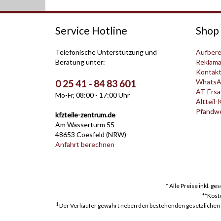
Service Hotline
Shop 
Telefonische Unterstützung und
Aufbere
Beratung unter:
Reklama
Kontak
WhatsA
0 25 41 - 84 83 601
AT-Ersat
Mo-Fr, 08:00 - 17:00 Uhr
Altteil-
Pfandwer
kfzteile-zentrum.de
Am Wasserturm 55
48653 Coesfeld (NRW)
Anfahrt berechnen
* Alle Preise inkl. g
**Kost
1
Der Verkäufer gewährt neben den bestehenden gesetzlichen Mä