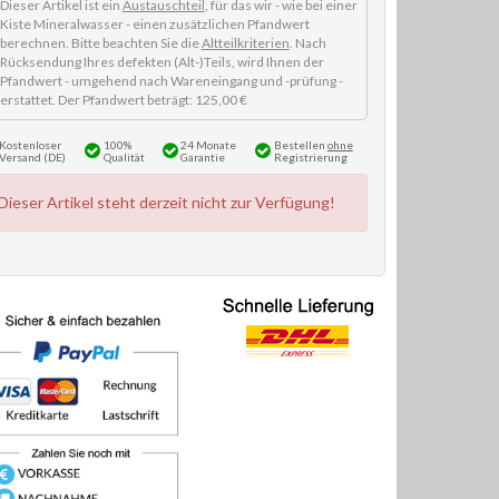
Dieser Artikel ist ein
Austauschteil
, für das wir - wie bei einer
Kiste Mineralwasser - einen zusätzlichen Pfandwert
berechnen. Bitte beachten Sie die
Altteilkriterien
. Nach
Rücksendung Ihres defekten (Alt-)Teils, wird Ihnen der
Pfandwert - umgehend nach Wareneingang und -prüfung -
erstattet. Der Pfandwert beträgt: 125,00 €
Kostenloser
100%
24 Monate
Bestellen
ohne
Versand (DE)
Qualität
Garantie
Registrierung
Dieser Artikel steht derzeit nicht zur Verfügung!