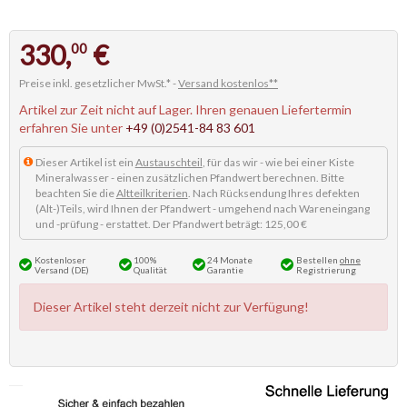
330,
€
00
Preise inkl. gesetzlicher MwSt.* -
Versand kostenlos**
Artikel zur Zeit nicht auf Lager. Ihren genauen Liefertermin
erfahren Sie unter
+49 (0)2541-84 83 601
Dieser Artikel ist ein
Austauschteil
, für das wir - wie bei einer Kiste
Mineralwasser - einen zusätzlichen Pfandwert berechnen. Bitte
beachten Sie die
Altteilkriterien
. Nach Rücksendung Ihres defekten
(Alt-)Teils, wird Ihnen der Pfandwert - umgehend nach Wareneingang
und -prüfung - erstattet. Der Pfandwert beträgt: 125,00 €
Kostenloser
100%
24 Monate
Bestellen
ohne
Versand (DE)
Qualität
Garantie
Registrierung
Dieser Artikel steht derzeit nicht zur Verfügung!