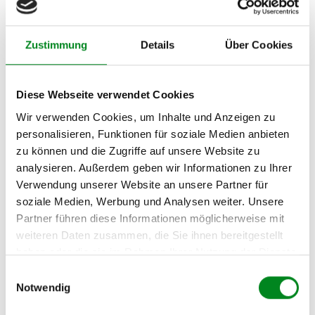
VOLVO S80 (TS, XY) 2.4 T
VOLVO S80 (TS, XY) 2.5 T
Zustimmung
Details
Über Cookies
VOLVO S80 (TS, XY) 2.5
TDI
Diese Webseite verwendet Cookies
VOLVO S80 (TS, XY) 2.8
T6
Wir verwenden Cookies, um Inhalte und Anzeigen zu
personalisieren, Funktionen für soziale Medien anbieten
VOLVO S80 (TS, XY) 2.9
zu können und die Zugriffe auf unsere Website zu
VOLVO S80 (TS, XY) 3.0
analysieren. Außerdem geben wir Informationen zu Ihrer
Verwendung unserer Website an unsere Partner für
VOLVO S80 (TS, XY) 3.0
soziale Medien, Werbung und Analysen weiter. Unsere
T6
Partner führen diese Informationen möglicherweise mit
VOLVO V70 II Kombi
weiteren Daten zusammen, die Sie ihnen bereitgestellt
(P80_) 2.3 T5
haben oder die sie im Rahmen Ihrer Nutzung der Dienste
gesammelt haben.
VOLVO V70 II Kombi
Einwilligungsauswahl
(P80_) 2.4
Notwendig
VOLVO V70 II Kombi