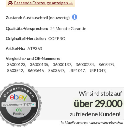
Passende Fahrzeuge
Zustand:
Austauschteil (neuwertig)
Qualitäts-Versprechen:
24 Monate Garantie
Originalteil-Hersteller:
COEPRO
Artikel-Nr.:
AT9363
Vergleichs- und OE-Nummern:
36000123,
36000135,
36000137,
36000234,
8603479,
8603542,
8603646,
8603647,
JRP1047,
JRP1047,
Wir sind stolz auf
über 29.000
zufriedene Kunden!
im kfzteile-zentrum - aps.germany ebay shop