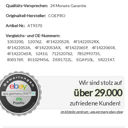
Qualitäts-Versprechen:
24 Monate Garantie
Originalteil-Hersteller:
COEPRO
Artikel-Nr.:
AT9370
Vergleichs- und OE-Nummern:
1053200,
120762,
4F1422052R,
4F1422052RX,
4F1422053A,
4F1422053AX,
4F1422065P,
4F1422065R,
4F1422O65R,
52410,
712520762,
7852993735,
8001769,
851029456,
DSR1722L,
SGA910L,
SR22147,
Wir sind stolz auf
über 29.000
zufriedene Kunden!
im kfzteile-zentrum - aps.germany ebay shop