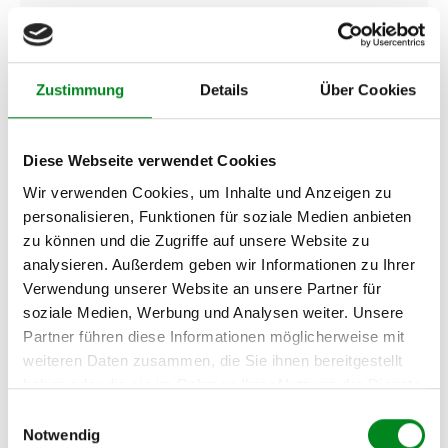
AUDI A6 Avant (4F5) 2.4
quattro
AUDI A6 Avant (4F5) 2.7
Zustimmung
Details
Über Cookies
TDI
AUDI A6 Avant (4F5) 2.7
TDI quattro
Diese Webseite verwendet Cookies
Wir verwenden Cookies, um Inhalte und Anzeigen zu
AUDI A6 Avant (4F5) 2.8
personalisieren, Funktionen für soziale Medien anbieten
FSI
zu können und die Zugriffe auf unsere Website zu
AUDI A6 Avant (4F5) 2.8
analysieren. Außerdem geben wir Informationen zu Ihrer
FSI quattro
Verwendung unserer Website an unsere Partner für
AUDI A6 Avant (4F5) 3.0
soziale Medien, Werbung und Analysen weiter. Unsere
quattro
Partner führen diese Informationen möglicherweise mit
weiteren Daten zusammen, die Sie ihnen bereitgestellt
AUDI A6 Avant (4F5) 3.0
haben oder die sie im Rahmen Ihrer Nutzung der Dienste
TDI quattro
gesammelt haben.
Einwilligungsauswahl
AUDI A6 Avant (4F5) 3.2
Notwendig
FSI