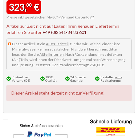
323,
€
00
Preise inkl. gesetzlicher MwSt.* -
Versand kostenlos**
Artikel zur Zeit nicht auf Lager. Ihren genauen Liefertermin
erfahren Sie unter
+49 (0)2541-84 83 601
Dieser Artikel ist ein
Austauschteil
, für das wir - wie bei einer Kiste
Mineralwasser - einen zusätzlichen Pfandwert berechnen. Bitte
beachten Sie die
Altteilkriterien
. Nach Rücksendung Ihres defekten
(Alt-)Teils, wird Ihnen der Pfandwert - umgehend nach Wareneingang
und -prüfung - erstattet. Der Pfandwert beträgt: 250,00 €
Kostenloser
100%
24 Monate
Bestellen
ohne
Versand (DE)
Qualität
Garantie
Registrierung
Dieser Artikel steht derzeit nicht zur Verfügung!