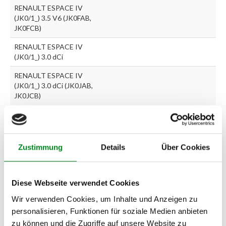
RENAULT ESPACE IV
(JK0/1_) 3.5 V6 (JK0FAB,
JK0FCB)
RENAULT ESPACE IV
(JK0/1_) 3.0 dCi
RENAULT ESPACE IV
(JK0/1_) 3.0 dCi (JK0JAB,
JK0JCB)
Zur exakten Fahrzeug-Identifizierung können Sie auch unseren
Support kontaktieren (
Chat
, Telefon oder E-Mail).
Zustimmung
Details
Über Cookies
Wir benötigen folgende Fahrzeugdaten:
Schlüsselnummer
zu 2
(2.1) und zu 3 (2.2) oder
Fahrgestellnummer
.
Diese Webseite verwendet Cookies
Passendes Fahrzeug nicht dabei?
Wir verwenden Cookies, um Inhalte und Anzeigen zu
Fahrzeug-Suche für AT-Lenkgetriebe
»
personalisieren, Funktionen für soziale Medien anbieten
zu können und die Zugriffe auf unsere Website zu
Oder einfach
im Chat
nachfragen.