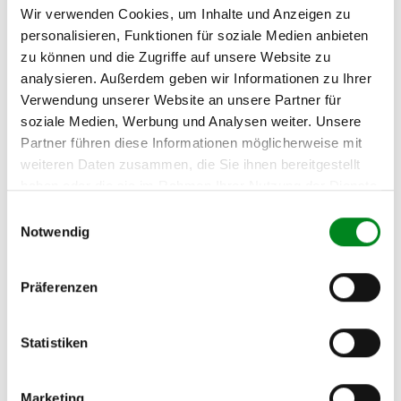
TOUAREG (7LA, 7L6, 7L7)
Wir verwenden Cookies, um Inhalte und Anzeigen zu
3.6 V6 FSI
personalisieren, Funktionen für soziale Medien anbieten
VOLKSWAGEN
zu können und die Zugriffe auf unsere Website zu
TOUAREG (7LA, 7L6, 7L7)
analysieren. Außerdem geben wir Informationen zu Ihrer
4.2 V8
Verwendung unserer Website an unsere Partner für
VOLKSWAGEN
soziale Medien, Werbung und Analysen weiter. Unsere
TOUAREG (7LA, 7L6, 7L7)
Partner führen diese Informationen möglicherweise mit
4.2 V8 FSI
weiteren Daten zusammen, die Sie ihnen bereitgestellt
haben oder die sie im Rahmen Ihrer Nutzung der Dienste
VOLKSWAGEN
TOUAREG (7LA, 7L6, 7L7)
gesammelt haben.
Einwilligungsauswahl
5.0 V10 TDI
Notwendig
VOLKSWAGEN
TOUAREG (7LA, 7L6, 7L7)
Präferenzen
6.0 W12
Statistiken
Zur exakten Fahrzeug-Identifizierung können Sie auch unseren
Support kontaktieren (
Chat
, Telefon oder E-Mail).
Wir benötigen folgende Fahrzeugdaten:
Schlüsselnummer
zu 2
Marketing