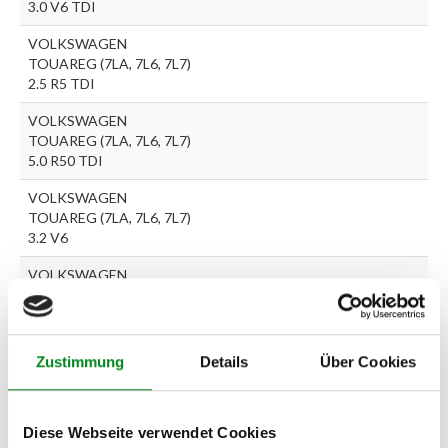
3.0 V6 TDI
VOLKSWAGEN
TOUAREG (7LA, 7L6, 7L7)
2.5 R5 TDI
VOLKSWAGEN
TOUAREG (7LA, 7L6, 7L7)
5.0 R50 TDI
VOLKSWAGEN
TOUAREG (7LA, 7L6, 7L7)
3.2 V6
VOLKSWAGEN
TOUAREG (7LA, 7L6, 7L7)
2.5 R5 TDI
VOLKSWAGEN RANGE
Zustimmung
Details
Über Cookies
ROVER III (LM) S 300
Turbo-D (140.135)
VOLKSWAGEN
Diese Webseite verwendet Cookies