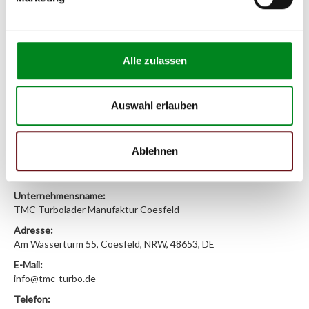
(2.1) und zu 3 (2.2) oder
Fahrgestellnummer
.
Passendes Fahrzeug nicht dabei?
Alle zulassen
Fahrzeug-Suche für AT-Lenkgetriebe
»
Oder einfach
im Chat
nachfragen.
Auswahl erlauben
Hersteller/EU Verantwortliche
Person
Ablehnen
Hersteller
Unternehmensname:
TMC Turbolader Manufaktur Coesfeld
Adresse:
Am Wasserturm 55, Coesfeld, NRW, 48653, DE
E-Mail:
info@tmc-turbo.de
Telefon: