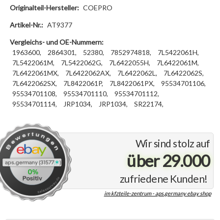
Originalteil-Hersteller:
COEPRO
Artikel-Nr.:
AT9377
Vergleichs- und OE-Nummern:
1963600,
2864301,
52380,
7852974818,
7L5422061H,
7L5422061M,
7L5422062G,
7L6422055H,
7L6422061M,
7L6422061MX,
7L6422062AX,
7L6422062L,
7L6422062S,
7L6422062SX,
7L8422061P,
7L8422061PX,
95534701106,
95534701108,
95534701110,
95534701112,
95534701114,
JRP1034,
JRP1034,
SR22174,
Wir sind stolz auf
über 29.000
zufriedene Kunden!
im kfzteile-zentrum - aps.germany ebay shop