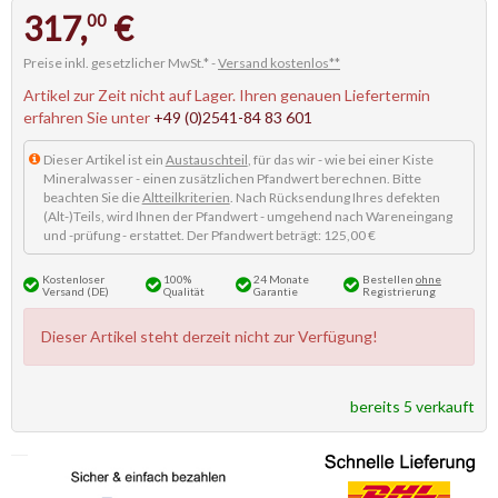
317,
€
00
Preise inkl. gesetzlicher MwSt.* -
Versand kostenlos**
Artikel zur Zeit nicht auf Lager. Ihren genauen Liefertermin
erfahren Sie unter
+49 (0)2541-84 83 601
Dieser Artikel ist ein
Austauschteil
, für das wir - wie bei einer Kiste
Mineralwasser - einen zusätzlichen Pfandwert berechnen. Bitte
beachten Sie die
Altteilkriterien
. Nach Rücksendung Ihres defekten
(Alt-)Teils, wird Ihnen der Pfandwert - umgehend nach Wareneingang
und -prüfung - erstattet. Der Pfandwert beträgt: 125,00 €
Kostenloser
100%
24 Monate
Bestellen
ohne
Versand (DE)
Qualität
Garantie
Registrierung
Dieser Artikel steht derzeit nicht zur Verfügung!
bereits 5 verkauft