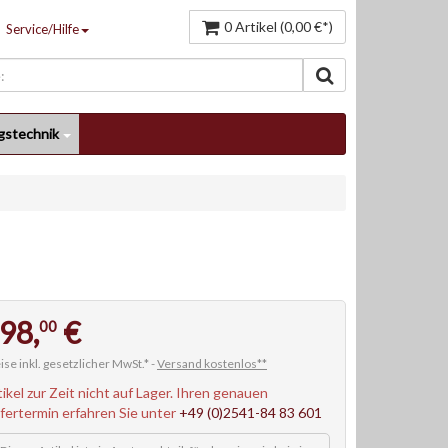
0 Artikel (0,00 €*)
Service/Hilfe
gstechnik
98,
€
00
ise inkl. gesetzlicher MwSt.* -
Versand kostenlos**
tikel zur Zeit nicht auf Lager. Ihren genauen
efertermin erfahren Sie unter
+49 (0)2541-84 83 601