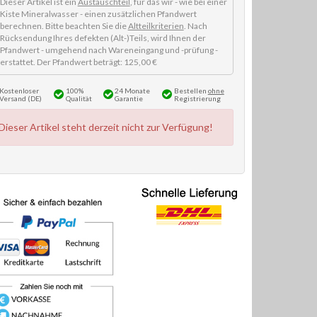
Dieser Artikel ist ein
Austauschteil
, für das wir - wie bei einer
Kiste Mineralwasser - einen zusätzlichen Pfandwert
berechnen. Bitte beachten Sie die
Altteilkriterien
. Nach
Rücksendung Ihres defekten (Alt-)Teils, wird Ihnen der
Pfandwert - umgehend nach Wareneingang und -prüfung -
erstattet. Der Pfandwert beträgt: 125,00 €
Kostenloser
100%
24 Monate
Bestellen
ohne
Versand (DE)
Qualität
Garantie
Registrierung
Dieser Artikel steht derzeit nicht zur Verfügung!