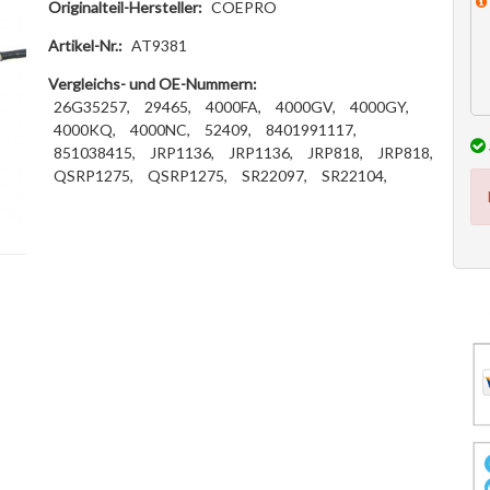
Originalteil-Hersteller:
COEPRO
Artikel-Nr.:
AT9381
Vergleichs- und OE-Nummern:
26G35257,
29465,
4000FA,
4000GV,
4000GY,
4000KQ,
4000NC,
52409,
8401991117,
851038415,
JRP1136,
JRP1136,
JRP818,
JRP818,
QSRP1275,
QSRP1275,
SR22097,
SR22104,