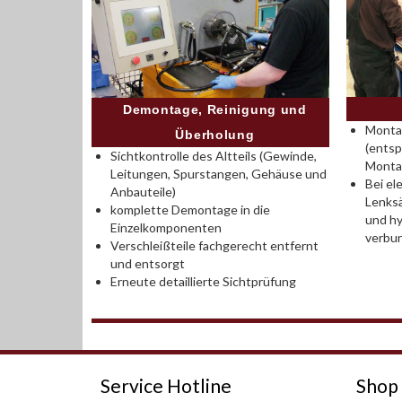
Demontage, Reinigung und
Montag
Überholung
(entsp
Sichtkontrolle des Altteils (Gewinde,
Monta
Leitungen, Spurstangen, Gehäuse und
Bei el
Anbauteile)
Lenksä
komplette Demontage in die
und hy
Einzelkomponenten
verbu
Verschleißteile fachgerecht entfernt
und entsorgt
Erneute detaillierte Sichtprüfung
Service Hotline
Shop 