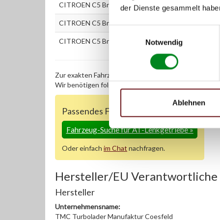
CITROEN C5 Break (DE_) 2.0 HDi (DERHYB)
der Dienste gesammelt habe
CITROEN C5 Break (DE_) 2.2 HDi (DE4HXB, DE4HXE
Einwilligungsauswahl
CITROEN C5 Break (DE_) 3.0 V6 (DEXFXC, DEXFXF)
Notwendig
Zur exakten Fahrzeug-Identifizierung können Sie auc
Wir benötigen folgende Fahrzeugdaten:
Schlüsselnu
Ablehnen
Passendes Fahrzeug nicht dabei?
Fahrzeug-Suche für AT-Lenkgetriebe
»
Oder einfach
im Chat
nachfragen.
Hersteller/EU Verantwortliche
Hersteller
Unternehmensname:
TMC Turbolader Manufaktur Coesfeld