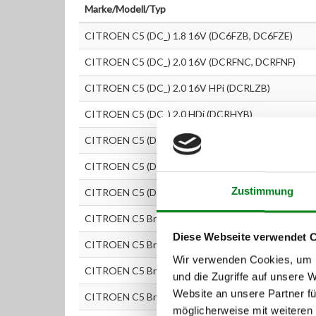
Marke/Modell/Typ
CITROEN C5 (DC_) 1.8 16V (DC6FZB, DC6FZE)
CITROEN C5 (DC_) 2.0 16V (DCRFNC, DCRFNF)
CITROEN C5 (DC_) 2.0 16V HPi (DCRLZB)
CITROEN C5 (DC_) 2.0 HDi (DCRHYB)
CITROEN C5 (DC_) 2.0 HDi (DCRHZB, DCRHZE)
CITROEN C5 (DC_) 2.2 HDi (DC4HXB, DC4HXE)
Zustimmung
CITROEN C5 (DC_) 3.0 V6 (DCXFXC, DCXFXF)
CITROEN C5 Break (DE_) 1.8 16V (DE6FZB, DE6FZE)
Diese Webseite verwendet 
CITROEN C5 Break (DE_) 2.0 16V (DERFNF, DERFNC
Wir verwenden Cookies, um I
CITROEN C5 Break (DE_) 2.0 16V HPi (DERLZB)
und die Zugriffe auf unsere 
Website an unsere Partner fü
CITROEN C5 Break (DE_) 2.0 HDi (DERHSB, DERHSE
möglicherweise mit weiteren