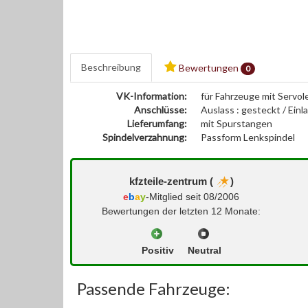
Beschreibung
Bewertungen
0
VK-Information:
für Fahrzeuge mit Servol
Anschlüsse:
Auslass : gesteckt / Einl
Lieferumfang:
mit Spurstangen
Spindelverzahnung:
Passform Lenkspindel
kfzteile-zentrum (
)
e
b
a
y
-Mitglied seit 08/2006
Bewertungen der letzten 12 Monate:
Positiv
Neutral
Passende Fahrzeuge: