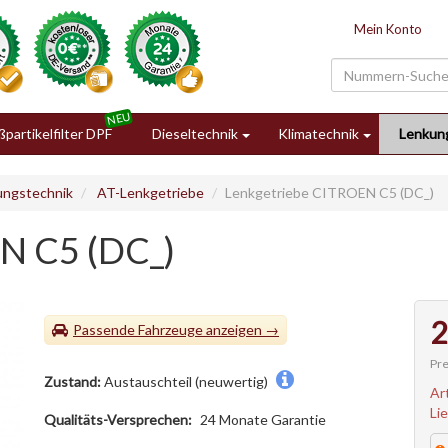
Mein Konto
partikelfilter DPF
Dieseltechnik
Klimatechnik
Lenkun
ungstechnik
AT-Lenkgetriebe
Lenkgetriebe CITROEN C5 (DC_)
N C5 (DC_)
2
Passende Fahrzeuge
Pre
Zustand:
Austauschteil (neuwertig)
Ar
Li
Qualitäts-Versprechen:
24 Monate Garantie