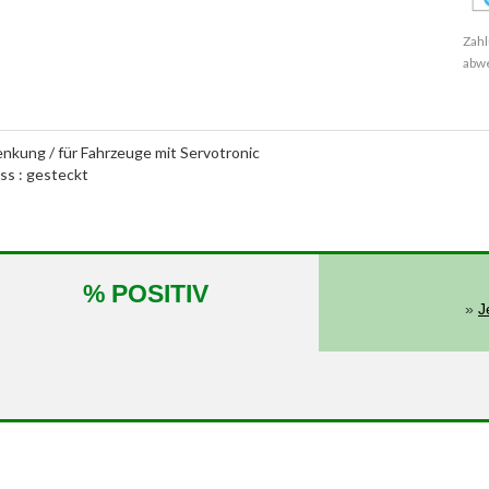
Zahl
abw
enkung / für Fahrzeuge mit Servotronic
ass : gesteckt
% POSITIV
»
J