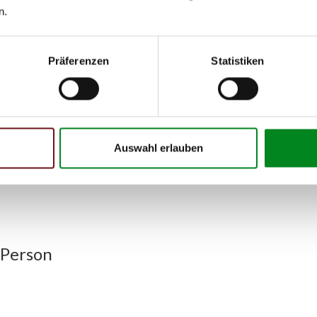
n.
)
Präferenzen
Statistiken
h unseren Support kontaktieren (
Chat
, Telefon oder E-Mail).
mmer
zu 2 (2.1) und zu 3 (2.2) oder
Fahrgestellnummer
.
Auswahl erlauben
 Person