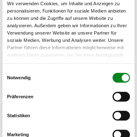
(2.1) und zu 3 (2.2) oder
Fahrgestellnummer
.
Wir verwenden Cookies, um Inhalte und Anzeigen zu
personalisieren, Funktionen für soziale Medien anbieten
Passendes Fahrzeug nicht dabei?
zu können und die Zugriffe auf unsere Website zu
analysieren. Außerdem geben wir Informationen zu Ihrer
Fahrzeug-Suche für AT-Lenkgetriebe
»
Verwendung unserer Website an unsere Partner für
Oder einfach
im Chat
nachfragen.
soziale Medien, Werbung und Analysen weiter. Unsere
Partner führen diese Informationen möglicherweise mit
weiteren Daten zusammen, die Sie ihnen bereitgestellt
Hersteller/EU Verantwortliche
haben oder die sie im Rahmen Ihrer Nutzung der Dienste
Person
gesammelt haben.
Einwilligungsauswahl
Hersteller
Notwendig
Unternehmensname:
TMC Turbolader Manufaktur Coesfeld
Präferenzen
Adresse:
Am Wasserturm 55, Coesfeld, NRW, 48653, DE
E-Mail:
Statistiken
info@tmc-turbo.de
Telefon:
Marketing
02541/8483601