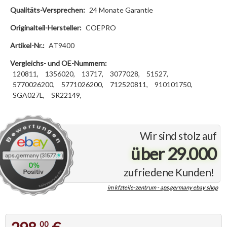
Qualitäts-Versprechen:
24 Monate Garantie
Originalteil-Hersteller:
COEPRO
Artikel-Nr.:
AT9400
Vergleichs- und OE-Nummern:
120811,
1356020,
13717,
3077028,
51527,
5770026200,
5771026200,
712520811,
910101750,
SGA027L,
SR22149,
Wir sind stolz auf
über 29.000
zufriedene Kunden!
im kfzteile-zentrum - aps.germany ebay shop
00