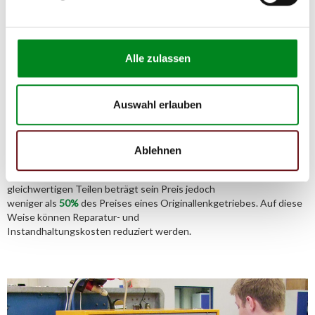
Alle zulassen
Aufbereitungsprozess unserer
Lenkgetriebe und Servopumpen
Auswahl erlauben
Die Qualität und Lebensdauer eines überholten Lenkgetriebes ist
Ablehnen
mit denen eines neuen Lenkgetriebes vergleichbar.
Durch die Verwendung von Originalteilen und qualitativ
gleichwertigen Teilen beträgt sein Preis jedoch
weniger als
50%
des Preises eines Originallenkgetriebes. Auf diese
Weise können Reparatur- und
Instandhaltungskosten reduziert werden.