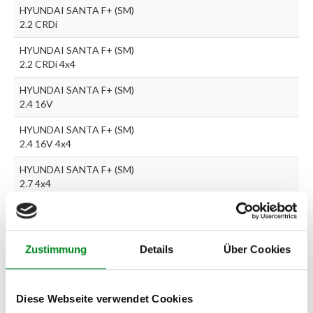
HYUNDAI SANTA F+ (SM)
2.2 CRDi
HYUNDAI SANTA F+ (SM)
2.2 CRDi 4x4
HYUNDAI SANTA F+ (SM)
2.4 16V
HYUNDAI SANTA F+ (SM)
2.4 16V 4x4
HYUNDAI SANTA F+ (SM)
2.7 4x4
HYUNDAI SANTA F+ (SM)
2.7 V6 4x4
Zustimmung
Details
Über Cookies
Zur exakten Fahrzeug-Identifizierung können Sie auch unseren
Support kontaktieren (
Chat
, Telefon oder E-Mail).
Diese Webseite verwendet Cookies
Wir benötigen folgende Fahrzeugdaten:
Schlüsselnummer
zu 2