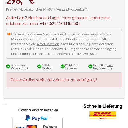
298,
€
Preise inkl. gesetzlicher MwSt.* -
Versand kostenlos**
Artikel zur Zeit nicht auf Lager. Ihren genauen Liefertermin
erfahren Sie unter
+49 (0)2541-84 83 601
Dieser Artikel ist ein
Austauschteil
, für das wir - wie bei einer Kiste
Mineralwasser - einen zusätzlichen Pfandwert berechnen. Bitte
beachten Sie die
Altteilkriterien
. Nach Rücksendung Ihres defekten
(Alt-)Teils, wird Ihnen der Pfandwert - umgehend nach Wareneingang
und -prüfung - erstattet. Der Pfandwert beträgt: 250,00 €
Kostenloser
100%
24 Monate
Bestellen
ohne
Versand (DE)
Qualität
Garantie
Registrierung
Dieser Artikel steht derzeit nicht zur Verfügung!