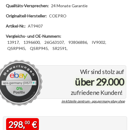
Qualitäts-Versprechen:
24 Monate Garantie
Originalteil-Hersteller:
COEPRO
Artikel-Nr.:
AT9407
Vergleichs- und OE-Nummern:
13917,
1396600,
26G63107,
93806886,
IV9002,
QSRP945,
QSRP945,
SR2591,
Wir sind stolz auf
über 29.000
zufriedene Kunden!
im kfzteile-zentrum - aps.germany ebay shop
298,
€
00