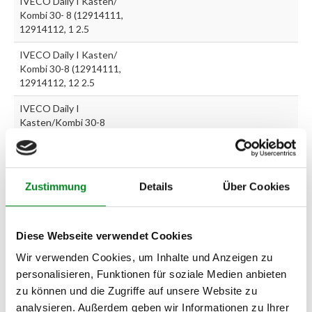
IVECO Daily I Kasten/
Kombi 30- 8 (12914111,
12914112, 1 2.5
IVECO Daily I Kasten/
Kombi 30-8 (12914111,
12914112, 12 2.5
IVECO Daily I
Kasten/Kombi 30-8
(12914111, 12914112, 129
2.5
IVECO Daily I
Zustimmung
Details
Über Cookies
Kasten/Kombi 30-8
(12914111, 12914112, 129
2.5
Diese Webseite verwendet Cookies
IVECO Daily I
Kasten/Kombi 35-10
Wir verwenden Cookies, um Inhalte und Anzeigen zu
(10314204, 10314211, 1
personalisieren, Funktionen für soziale Medien anbieten
2.4
zu können und die Zugriffe auf unsere Website zu
analysieren. Außerdem geben wir Informationen zu Ihrer
IVECO Daily I Kasten/