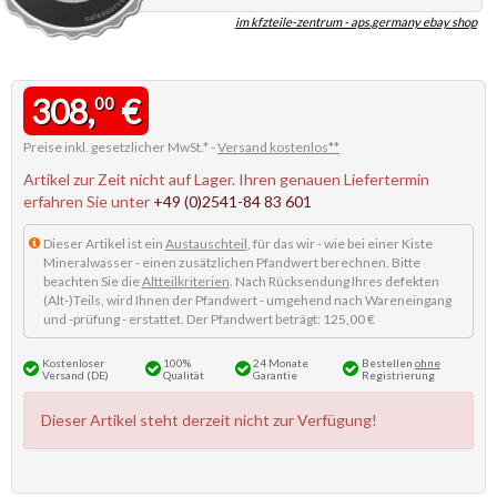
im kfzteile-zentrum - aps.germany ebay shop
308,
€
00
Preise inkl. gesetzlicher MwSt.* -
Versand kostenlos**
Artikel zur Zeit nicht auf Lager. Ihren genauen Liefertermin
erfahren Sie unter
+49 (0)2541-84 83 601
Dieser Artikel ist ein
Austauschteil
, für das wir - wie bei einer Kiste
Mineralwasser - einen zusätzlichen Pfandwert berechnen. Bitte
beachten Sie die
Altteilkriterien
. Nach Rücksendung Ihres defekten
(Alt-)Teils, wird Ihnen der Pfandwert - umgehend nach Wareneingang
und -prüfung - erstattet. Der Pfandwert beträgt: 125,00 €
Kostenloser
100%
24 Monate
Bestellen
ohne
Versand (DE)
Qualität
Garantie
Registrierung
Dieser Artikel steht derzeit nicht zur Verfügung!