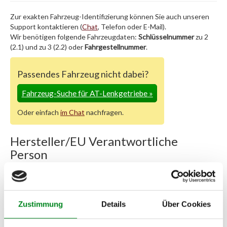
Zur exakten Fahrzeug-Identifizierung können Sie auch unseren
Support kontaktieren (
Chat
, Telefon oder E-Mail).
Wir benötigen folgende Fahrzeugdaten:
Schlüsselnummer
zu 2
(2.1) und zu 3 (2.2) oder
Fahrgestellnummer
.
Passendes Fahrzeug nicht dabei?
Fahrzeug-Suche für AT-Lenkgetriebe
»
Oder einfach
im Chat
nachfragen.
Hersteller/EU Verantwortliche
Person
Hersteller
Unternehmensname:
TMC Turbolader Manufaktur Coesfeld
Zustimmung
Details
Über Cookies
Adresse:
Am Wasserturm 55, Coesfeld, NRW, 48653, DE