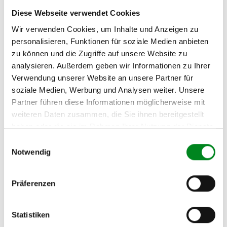
E-Mail:
Diese Webseite verwendet Cookies
info@tmc-turbo.de
Wir verwenden Cookies, um Inhalte und Anzeigen zu
Telefon:
personalisieren, Funktionen für soziale Medien anbieten
02541/8483601
zu können und die Zugriffe auf unsere Website zu
analysieren. Außerdem geben wir Informationen zu Ihrer
Verwendung unserer Website an unsere Partner für
soziale Medien, Werbung und Analysen weiter. Unsere
Partner führen diese Informationen möglicherweise mit
Aufbereitungsprozess unserer
weiteren Daten zusammen, die Sie ihnen bereitgestellt
Lenkgetriebe und Servopumpen
haben oder die sie im Rahmen Ihrer Nutzung der Dienste
gesammelt haben.
Einwilligungsauswahl
Notwendig
Die Qualität und Lebensdauer eines überholten Lenkgetriebes ist
mit denen eines neuen Lenkgetriebes vergleichbar.
Durch die Verwendung von Originalteilen und qualitativ
gleichwertigen Teilen beträgt sein Preis jedoch
Präferenzen
weniger als
50%
des Preises eines Originallenkgetriebes. Auf diese
Weise können Reparatur- und
Instandhaltungskosten reduziert werden.
Statistiken