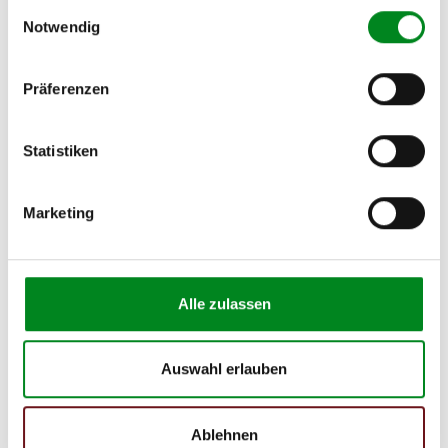
Einwilligungsauswahl
Notwendig
Präferenzen
Aufbereitungsprozess unserer
Lenkgetriebe und Servopumpen
Statistiken
Die Qualität und Lebensdauer eines überholten Lenkgetriebes ist
Marketing
mit denen eines neuen Lenkgetriebes vergleichbar.
Durch die Verwendung von Originalteilen und qualitativ
gleichwertigen Teilen beträgt sein Preis jedoch
weniger als
50%
des Preises eines Originallenkgetriebes. Auf diese
Weise können Reparatur- und
Alle zulassen
Instandhaltungskosten reduziert werden.
Auswahl erlauben
Ablehnen