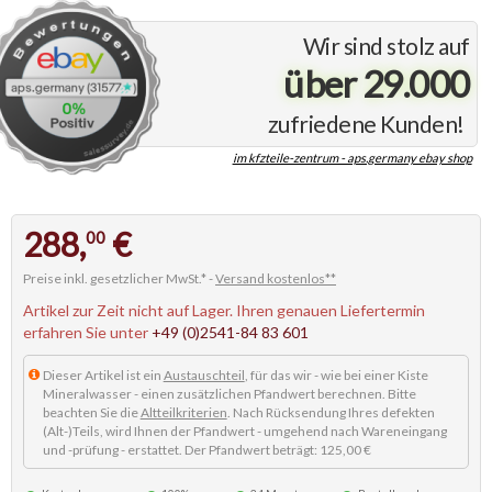
Wir sind stolz auf
über 29.000
zufriedene Kunden!
im kfzteile-zentrum - aps.germany ebay shop
288,
€
00
Preise inkl. gesetzlicher MwSt.* -
Versand kostenlos**
Artikel zur Zeit nicht auf Lager. Ihren genauen Liefertermin
erfahren Sie unter
+49 (0)2541-84 83 601
Dieser Artikel ist ein
Austauschteil
, für das wir - wie bei einer Kiste
Mineralwasser - einen zusätzlichen Pfandwert berechnen. Bitte
beachten Sie die
Altteilkriterien
. Nach Rücksendung Ihres defekten
(Alt-)Teils, wird Ihnen der Pfandwert - umgehend nach Wareneingang
und -prüfung - erstattet. Der Pfandwert beträgt: 125,00 €