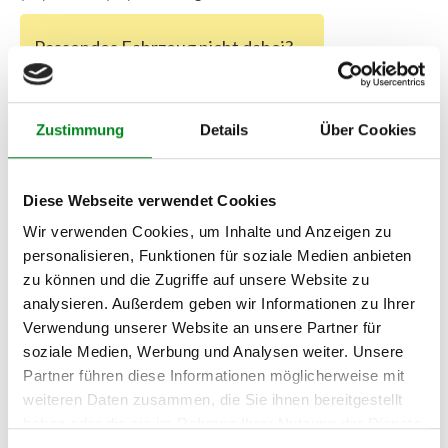
Passendes Fahrzeug nicht dabei?
Fahrzeug-Suche für AT-Lenkgetriebe
»
Oder einfach
im Chat
nachfragen.
Zustimmung
Details
Über Cookies
Hersteller/EU Verantwortliche
Person
Diese Webseite verwendet Cookies
Wir verwenden Cookies, um Inhalte und Anzeigen zu
Hersteller
personalisieren, Funktionen für soziale Medien anbieten
Unternehmensname:
zu können und die Zugriffe auf unsere Website zu
TMC Turbolader Manufaktur Coesfeld
analysieren. Außerdem geben wir Informationen zu Ihrer
Adresse:
Verwendung unserer Website an unsere Partner für
Am Wasserturm 55, Coesfeld, NRW, 48653, DE
soziale Medien, Werbung und Analysen weiter. Unsere
E-Mail:
Partner führen diese Informationen möglicherweise mit
info@tmc-turbo.de
weiteren Daten zusammen, die Sie ihnen bereitgestellt
Telefon:
haben oder die sie im Rahmen Ihrer Nutzung der Dienste
02541/8483601
gesammelt haben.