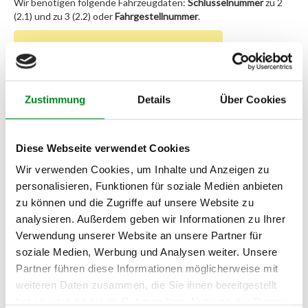
Wir benötigen folgende Fahrzeugdaten:
Schlüsselnummer
zu 2
(2.1) und zu 3 (2.2) oder
Fahrgestellnummer
.
Passendes Fahrzeug nicht dabei?
Fahrzeug-Suche für AT-Lenkgetriebe
»
Zustimmung
Details
Über Cookies
Oder einfach
im Chat
nachfragen.
Hersteller/EU Verantwortliche
Diese Webseite verwendet Cookies
Person
Wir verwenden Cookies, um Inhalte und Anzeigen zu
Hersteller
personalisieren, Funktionen für soziale Medien anbieten
zu können und die Zugriffe auf unsere Website zu
Unternehmensname:
TMC Turbolader Manufaktur Coesfeld
analysieren. Außerdem geben wir Informationen zu Ihrer
Verwendung unserer Website an unsere Partner für
Adresse:
soziale Medien, Werbung und Analysen weiter. Unsere
Am Wasserturm 55, Coesfeld, NRW, 48653, DE
Partner führen diese Informationen möglicherweise mit
E-Mail:
weiteren Daten zusammen, die Sie ihnen bereitgestellt
info@tmc-turbo.de
haben oder die sie im Rahmen Ihrer Nutzung der Dienste
Telefon: