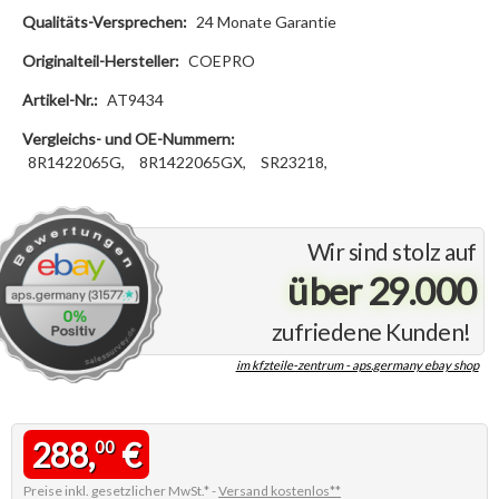
Qualitäts-Versprechen:
24 Monate Garantie
Originalteil-Hersteller:
COEPRO
Artikel-Nr.:
AT9434
Vergleichs- und OE-Nummern:
8R1422065G,
8R1422065GX,
SR23218,
Wir sind stolz auf
über 29.000
zufriedene Kunden!
im kfzteile-zentrum - aps.germany ebay shop
288,
€
00
Preise inkl. gesetzlicher MwSt.* -
Versand kostenlos**