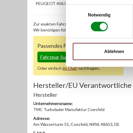
PEUGEOT 406 Coupe (8C) 2.0 16V
Einwilligungsauswahl
Notwendig
Zur exakten Fahrzeug-Identifizierung können Sie auc
Wir benötigen folgende Fahrzeugdaten:
Schlüsselnu
Passendes Fahrzeug nicht dabei?
Ablehnen
Fahrzeug-Suche für AT-Lenkgetriebe
»
Oder einfach
im Chat
nachfragen.
Hersteller/EU Verantwortliche
Hersteller
Unternehmensname:
TMC Turbolader Manufaktur Coesfeld
Adresse:
Am Wasserturm 55, Coesfeld, NRW, 48653, DE