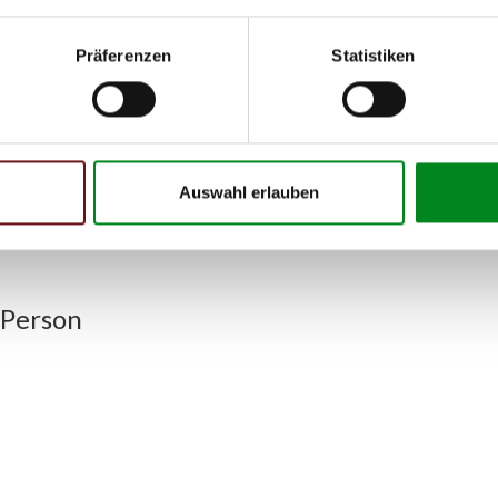
Präferenzen
Statistiken
h unseren Support kontaktieren (
Chat
, Telefon oder E-Mail).
mmer
zu 2 (2.1) und zu 3 (2.2) oder
Fahrgestellnummer
.
Auswahl erlauben
 Person