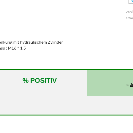
Zahl
abw
enkung mit hydraulischem Zylinder
ass : M16 * 1,5
% POSITIV
»
J