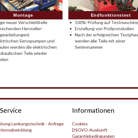
Montage
Endfunktionstest
e neuer Verschleißteile
100%-Prüfung auf Testmaschine
rechenden Hersteller-
Erstellung von Prüfprotokollen
geanleitungen)
Nach der erfolgreichen Testpha
ektrischen Servopumpen und
werden alle Teile mit einer
ulen werden die elektrischen
Seriennummer
draulischen Teile wieder
nden
Service
Informationen
itung Lenkungstechnik - Anfrage
Cookies
tionsabwicklung
DSGVO-Auskunft
t
Garantiebedingungen