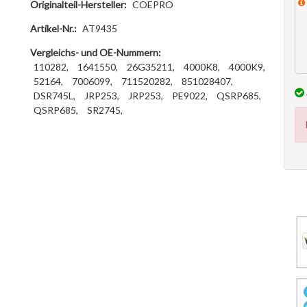
Originalteil-Hersteller:
COEPRO
Artikel-Nr.:
AT9435
Vergleichs- und OE-Nummern:
110282,
1641550,
26G35211,
4000K8,
4000K9,
52164,
7006099,
711520282,
851028407,
DSR745L,
JRP253,
JRP253,
PE9022,
QSRP685,
QSRP685,
SR2745,