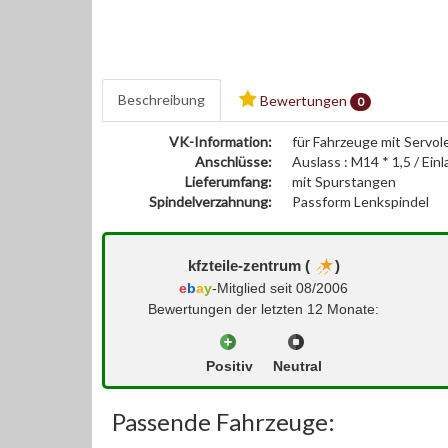
Beschreibung
Bewertungen
0
VK-Information:
für Fahrzeuge mit Servol
Anschlüsse:
Auslass : M14 * 1,5 / Einl
Lieferumfang:
mit Spurstangen
Spindelverzahnung:
Passform Lenkspindel
kfzteile-zentrum (
)
e
b
a
y
-Mitglied seit 08/2006
Bewertungen der letzten 12 Monate:
Positiv
Neutral
Passende Fahrzeuge: