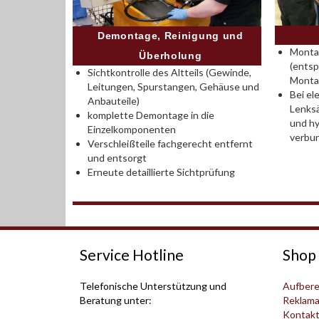
Demontage, Reinigung und
Montag
Überholung
(entsp
Sichtkontrolle des Altteils (Gewinde,
Monta
Leitungen, Spurstangen, Gehäuse und
Bei el
Anbauteile)
Lenksä
komplette Demontage in die
und hy
Einzelkomponenten
verbu
Verschleißteile fachgerecht entfernt
und entsorgt
Erneute detaillierte Sichtprüfung
Service Hotline
Shop 
Telefonische Unterstützung und
Aufbere
Beratung unter:
Reklama
Kontak