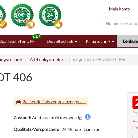
Mein Konto
partikelfilter DPF
Dieseltechnik
Klimatechnik
Lenkun
ungstechnik
AT-Lenkgetriebe
Lenkgetriebe PEUGEOT 406
OT 406
Passende Fahrzeuge
Pre
Zustand:
Austauschteil (neuwertig)
Ar
Li
Qualitäts-Versprechen:
24 Monate Garantie