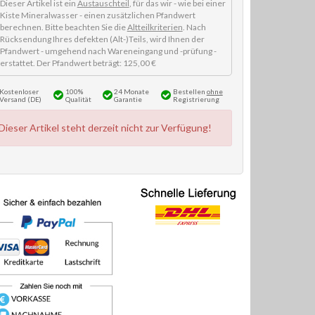
Dieser Artikel ist ein
Austauschteil
, für das wir - wie bei einer
Kiste Mineralwasser - einen zusätzlichen Pfandwert
berechnen. Bitte beachten Sie die
Altteilkriterien
. Nach
Rücksendung Ihres defekten (Alt-)Teils, wird Ihnen der
Pfandwert - umgehend nach Wareneingang und -prüfung -
erstattet. Der Pfandwert beträgt: 125,00 €
Kostenloser
100%
24 Monate
Bestellen
ohne
Versand (DE)
Qualität
Garantie
Registrierung
Dieser Artikel steht derzeit nicht zur Verfügung!