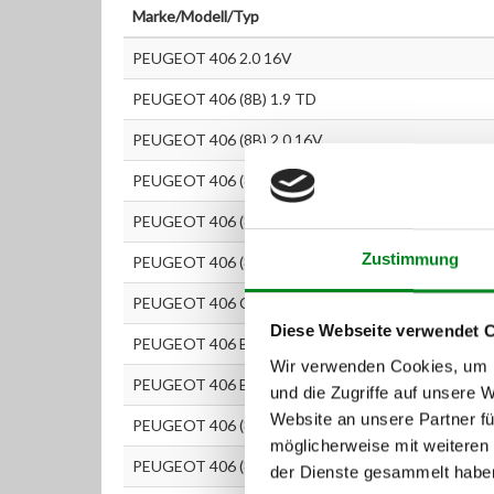
Marke/Modell/Typ
PEUGEOT 406 2.0 16V
PEUGEOT 406 (8B) 1.9 TD
PEUGEOT 406 (8B) 2.0 16V
PEUGEOT 406 (8B) 2.0 16V HPi
PEUGEOT 406 (8B) 2.0 Turbo
Zustimmung
PEUGEOT 406 (8B) 2.1 TD 12V
PEUGEOT 406 Coupe (8C) 2.0 16V
Diese Webseite verwendet 
PEUGEOT 406 Break (8E/F) 2.0 16V
Wir verwenden Cookies, um I
PEUGEOT 406 Break (8E/F) 2.0 Turbo
und die Zugriffe auf unsere 
Website an unsere Partner fü
PEUGEOT 406 (8B) 2.0 16V
möglicherweise mit weiteren
PEUGEOT 406 (8B) 2.0 16V
der Dienste gesammelt habe