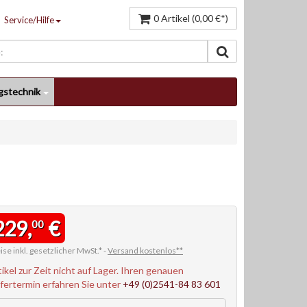
0 Artikel (0,00 €*)
Service/Hilfe
gstechnik
229,
€
00
ise inkl. gesetzlicher MwSt.* -
Versand kostenlos**
tikel zur Zeit nicht auf Lager. Ihren genauen
efertermin erfahren Sie unter
+49 (0)2541-84 83 601