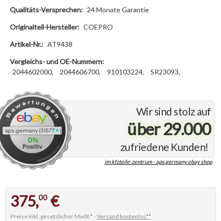
Qualitäts-Versprechen:
24 Monate Garantie
Originalteil-Hersteller:
COEPRO
Artikel-Nr.:
AT9438
Vergleichs- und OE-Nummern:
2044602000,
2044606700,
910103224,
SR23093,
Wir sind stolz auf
über 29.000
zufriedene Kunden!
im kfzteile-zentrum - aps.germany ebay shop
375,
€
00
Preise inkl. gesetzlicher MwSt.* -
Versand kostenlos**