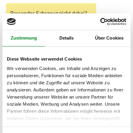
Passendes Fahrzeug nicht dabei?
Fahrzeug-Suche für AT-Lenkgetriebe
»
Oder einfach
im Chat
nachfragen.
Zustimmung
Details
Über Cookies
Hersteller/EU Verantwortliche
Person
Diese Webseite verwendet Cookies
Wir verwenden Cookies, um Inhalte und Anzeigen zu
Hersteller
personalisieren, Funktionen für soziale Medien anbieten
Unternehmensname:
zu können und die Zugriffe auf unsere Website zu
TMC Turbolader Manufaktur Coesfeld
analysieren. Außerdem geben wir Informationen zu Ihrer
Adresse:
Verwendung unserer Website an unsere Partner für
Am Wasserturm 55, Coesfeld, NRW, 48653, DE
soziale Medien, Werbung und Analysen weiter. Unsere
E-Mail:
Partner führen diese Informationen möglicherweise mit
info@tmc-turbo.de
weiteren Daten zusammen, die Sie ihnen bereitgestellt
Telefon:
haben oder die sie im Rahmen Ihrer Nutzung der Dienste
02541/8483601
gesammelt haben.