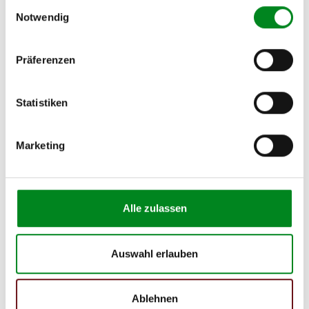
Einwilligungsauswahl
Notwendig
Präferenzen
Aufbereitungsprozess unserer
Lenkgetriebe und Servopumpen
Statistiken
Die Qualität und Lebensdauer eines überholten Lenkgetriebes ist
Marketing
mit denen eines neuen Lenkgetriebes vergleichbar.
Durch die Verwendung von Originalteilen und qualitativ
gleichwertigen Teilen beträgt sein Preis jedoch
weniger als
50%
des Preises eines Originallenkgetriebes. Auf diese
Weise können Reparatur- und
Alle zulassen
Instandhaltungskosten reduziert werden.
Auswahl erlauben
Ablehnen