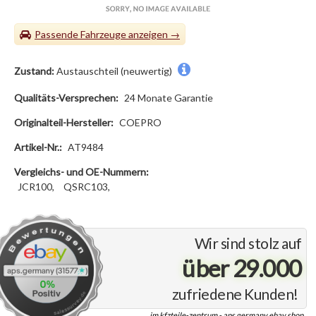
Passende Fahrzeuge
Zustand:
Austauschteil (neuwertig)
Qualitäts-Versprechen:
24 Monate Garantie
Originalteil-Hersteller:
COEPRO
Artikel-Nr.:
AT9484
Vergleichs- und OE-Nummern:
JCR100,
QSRC103,
Wir sind stolz auf
über 29.000
zufriedene Kunden!
im kfzteile-zentrum - aps.germany ebay shop