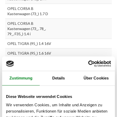
OPEL CORSA B
Kastenwagen (73_) 1.7 D
OPEL CORSA B
Kastenwagen (73_, 78_,
79_, F35_) 1.4 i
OPEL TIGRA (95_) 1.4 16V
OPEL TIGRA (95_) 1.6 16V
Zur exakten Fahrzeug-Identifizierung können Sie auch unseren
Support kontaktieren (
Chat
, Telefon oder E-Mail).
Zustimmung
Details
Über Cookies
Wir benötigen folgende Fahrzeugdaten:
Schlüsselnummer
zu 2
(2.1) und zu 3 (2.2) oder
Fahrgestellnummer
.
Diese Webseite verwendet Cookies
Passendes Fahrzeug nicht dabei?
Wir verwenden Cookies, um Inhalte und Anzeigen zu
Fahrzeug-Suche für AT-Lenkgetriebe
»
personalisieren, Funktionen für soziale Medien anbieten