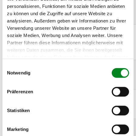
NISSAN
02.2007
12.2013
104
141
1997
personalisieren, Funktionen für soziale Medien anbieten
QASHQAI /
QASHQAI +2 I
zu können und die Zugriffe auf unsere Website zu
(J10, JJ10) 2.0
analysieren. Außerdem geben wir Informationen zu Ihrer
Verwendung unserer Website an unsere Partner für
NISSAN
02.2007
12.2013
104
141
1997
soziale Medien, Werbung und Analysen weiter. Unsere
QASHQAI /
QASHQAI +2 I
Partner führen diese Informationen möglicherweise mit
(J10, JJ10) 2.0
weiteren Daten zusammen, die Sie ihnen bereitgestellt
Allrad
haben oder die sie im Rahmen Ihrer Nutzung der Dienste
gesammelt haben.
NISSAN
07.2008
12.2013
76
103
1461
Einwilligungsauswahl
QASHQAI /
Notwendig
QASHQAI +2 I
(J10, JJ10) 1.5 dCi
Präferenzen
NISSAN
02.2007
12.2013
78
106
1461
QASHQAI /
QASHQAI +2 I
Statistiken
(J10, JJ10) 1.5 dCi
NISSAN
01.2010
12.2013
81
110
1461
Marketing
QASHQAI /