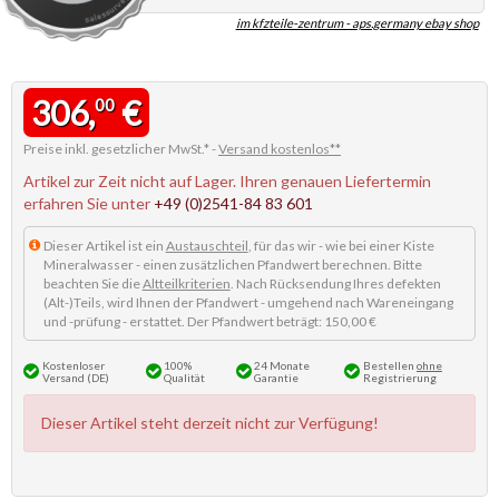
im kfzteile-zentrum - aps.germany ebay shop
306,
€
00
Preise inkl. gesetzlicher MwSt.* -
Versand kostenlos**
Artikel zur Zeit nicht auf Lager. Ihren genauen Liefertermin
erfahren Sie unter
+49 (0)2541-84 83 601
Dieser Artikel ist ein
Austauschteil
, für das wir - wie bei einer Kiste
Mineralwasser - einen zusätzlichen Pfandwert berechnen. Bitte
beachten Sie die
Altteilkriterien
. Nach Rücksendung Ihres defekten
(Alt-)Teils, wird Ihnen der Pfandwert - umgehend nach Wareneingang
und -prüfung - erstattet. Der Pfandwert beträgt: 150,00 €
Kostenloser
100%
24 Monate
Bestellen
ohne
Versand (DE)
Qualität
Garantie
Registrierung
Dieser Artikel steht derzeit nicht zur Verfügung!