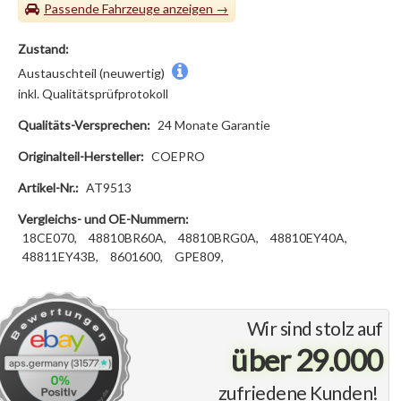
Passende Fahrzeuge
Zustand:
Austauschteil (neuwertig)
inkl. Qualitätsprüfprotokoll
Qualitäts-Versprechen:
24 Monate Garantie
Originalteil-Hersteller:
COEPRO
Artikel-Nr.:
AT9513
Vergleichs- und OE-Nummern:
18CE070,
48810BR60A,
48810BRG0A,
48810EY40A,
48811EY43B,
8601600,
GPE809,
Wir sind stolz auf
über 29.000
zufriedene Kunden!