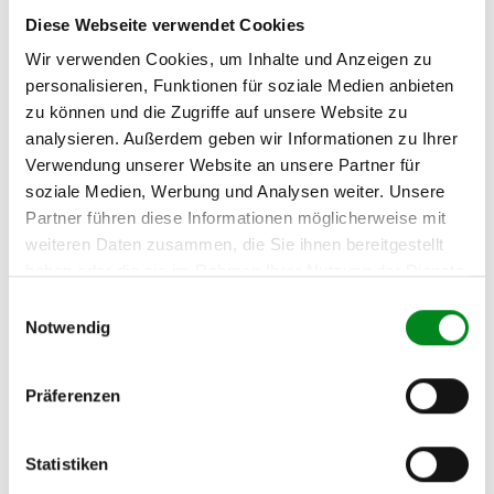
ACTROS 3343 AS Truck
Diese Webseite verwendet Cookies
Tractor
Wir verwenden Cookies, um Inhalte und Anzeigen zu
MERCEDES-BENZ
personalisieren, Funktionen für soziale Medien anbieten
ACTROS 3348 AS Truck
zu können und die Zugriffe auf unsere Website zu
Tractor
analysieren. Außerdem geben wir Informationen zu Ihrer
Verwendung unserer Website an unsere Partner für
MERCEDES-BENZ
soziale Medien, Werbung und Analysen weiter. Unsere
ACTROS 3348 K Dump
Truck
Partner führen diese Informationen möglicherweise mit
weiteren Daten zusammen, die Sie ihnen bereitgestellt
MERCEDES-BENZ
haben oder die sie im Rahmen Ihrer Nutzung der Dienste
ACTROS 3348 Platform /
gesammelt haben.
chassis
Einwilligungsauswahl
Notwendig
MERCEDES-BENZ
ACTROS 3348 S Truck
Tractor
Präferenzen
NEOPLAN Skyliner N 122
Bus
Statistiken