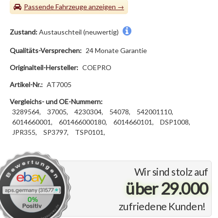
Passende Fahrzeuge
Zustand:
Austauschteil (neuwertig)
Qualitäts-Versprechen:
24 Monate Garantie
Originalteil-Hersteller:
COEPRO
Artikel-Nr.:
AT7005
Vergleichs- und OE-Nummern:
3289564,
37005,
4230304,
54078,
542001110,
6014660001,
601466000180,
6014660101,
DSP1008,
JPR355,
SP3797,
TSP0101,
Wir sind stolz auf
über 29.000
zufriedene Kunden!