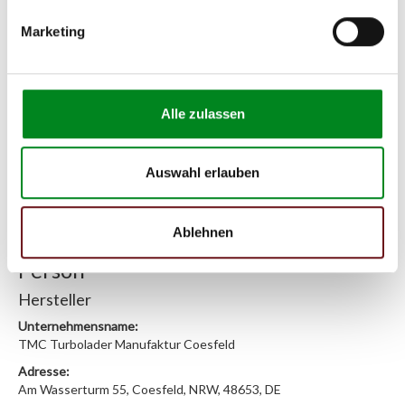
Zur exakten Fahrzeug-Identifizierung können Sie auch unseren
Marketing
Support kontaktieren (
Chat
, Telefon oder E-Mail).
Wir benötigen folgende Fahrzeugdaten:
Schlüsselnummer
zu 2
(2.1) und zu 3 (2.2) oder
Fahrgestellnummer
.
Alle zulassen
Passendes Fahrzeug nicht dabei?
Fahrzeug-Suche für AT-Servopumpen
»
Auswahl erlauben
Oder einfach
im Chat
nachfragen.
Ablehnen
Hersteller/EU Verantwortliche
Person
Hersteller
Unternehmensname:
TMC Turbolader Manufaktur Coesfeld
Adresse:
Am Wasserturm 55, Coesfeld, NRW, 48653, DE