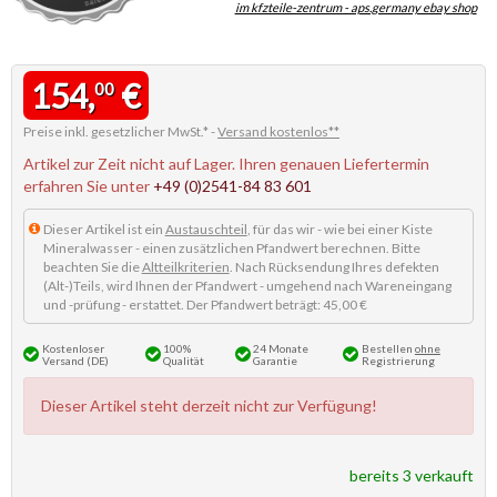
im kfzteile-zentrum - aps.germany ebay shop
154,
€
00
Preise inkl. gesetzlicher MwSt.* -
Versand kostenlos**
Artikel zur Zeit nicht auf Lager. Ihren genauen Liefertermin
erfahren Sie unter
+49 (0)2541-84 83 601
Dieser Artikel ist ein
Austauschteil
, für das wir - wie bei einer Kiste
Mineralwasser - einen zusätzlichen Pfandwert berechnen. Bitte
beachten Sie die
Altteilkriterien
. Nach Rücksendung Ihres defekten
(Alt-)Teils, wird Ihnen der Pfandwert - umgehend nach Wareneingang
und -prüfung - erstattet. Der Pfandwert beträgt: 45,00 €
Kostenloser
100%
24 Monate
Bestellen
ohne
Versand (DE)
Qualität
Garantie
Registrierung
Dieser Artikel steht derzeit nicht zur Verfügung!
bereits 3 verkauft