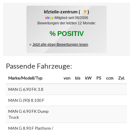
kfzteile-zentrum (
)
e
b
a
y
-Mitglied seit 08/2006
Bewertungen der letzten 12 Monate:
% POSITIV
»
Jetzt alle ebay-Bewertungen lesen
Passende Fahrzeuge:
Marke/Modell/Typ
von
bis
kW
PS
ccm
Zyl.
MAN G 6.90 FK 3.8
MAN G (90) 8.100 F
MAN G 6.90 FK Dump
Truck
MAN G 8.90 F Platform /