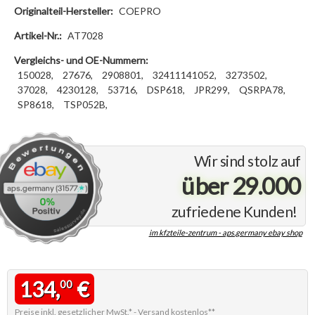
Originalteil-Hersteller:
COEPRO
Artikel-Nr.:
AT7028
Vergleichs- und OE-Nummern:
150028,
27676,
2908801,
32411141052,
3273502,
37028,
4230128,
53716,
DSP618,
JPR299,
QSRPA78,
SP8618,
TSP052B,
Wir sind stolz auf
über 29.000
zufriedene Kunden!
im kfzteile-zentrum - aps.germany ebay shop
134,
€
00
Preise inkl. gesetzlicher MwSt.* -
Versand kostenlos**