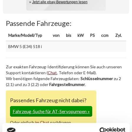
»
Jetzt alle ebay-Bewertungen lesen
Passende Fahrzeuge:
Marke/Modell/Typ
von
bis
kW
PS
ccm
Zyl.
BMW 5 (E34) 518 i
Zur exakten Fahrzeug-Identifizierung können Sie auch unseren
Support kontaktieren (
Chat
, Telefon oder E-Mail).
Wir benötigen folgende Fahrzeugdaten:
Schlüsselnummer
zu 2
(2.1) und zu 3 (2.2) oder
Fahrgestellnummer
.
Passendes Fahrzeug nicht dabei?
Fahrzeug-Suche für AT-Servopumpen
»
Oder einfach
im Chat
nachfragen.