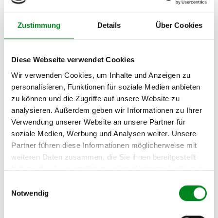
Hersteller/EU Verantwortliche
Person
Zustimmung
Details
Über Cookies
Hersteller
Unternehmensname:
Diese Webseite verwendet Cookies
TMC Turbolader Manufaktur Coesfeld
Wir verwenden Cookies, um Inhalte und Anzeigen zu
Adresse:
personalisieren, Funktionen für soziale Medien anbieten
Am Wasserturm 55, Coesfeld, NRW, 48653, DE
zu können und die Zugriffe auf unsere Website zu
E-Mail:
analysieren. Außerdem geben wir Informationen zu Ihrer
info@tmc-turbo.de
Verwendung unserer Website an unsere Partner für
Telefon:
soziale Medien, Werbung und Analysen weiter. Unsere
02541/8483601
Partner führen diese Informationen möglicherweise mit
weiteren Daten zusammen, die Sie ihnen bereitgestellt
haben oder die sie im Rahmen Ihrer Nutzung der Dienste
gesammelt haben.
Einwilligungsauswahl
Aufbereitungsprozess unserer
Notwendig
Lenkgetriebe und Servopumpen