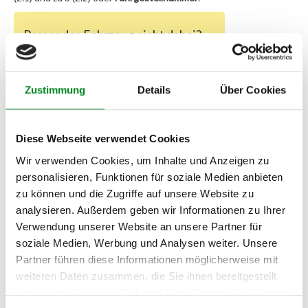
Passendes Fahrzeug nicht dabei?
Fahrzeug-Suche für AT-Servopumpen
»
Oder einfach
im Chat
nachfragen.
Zustimmung
Details
Über Cookies
Hersteller/EU Verantwortliche
Diese Webseite verwendet Cookies
Person
Wir verwenden Cookies, um Inhalte und Anzeigen zu
Hersteller
personalisieren, Funktionen für soziale Medien anbieten
Unternehmensname:
zu können und die Zugriffe auf unsere Website zu
TMC Turbolader Manufaktur Coesfeld
analysieren. Außerdem geben wir Informationen zu Ihrer
Adresse:
Verwendung unserer Website an unsere Partner für
Am Wasserturm 55, Coesfeld, NRW, 48653, DE
soziale Medien, Werbung und Analysen weiter. Unsere
E-Mail:
Partner führen diese Informationen möglicherweise mit
info@tmc-turbo.de
weiteren Daten zusammen, die Sie ihnen bereitgestellt
Telefon:
haben oder die sie im Rahmen Ihrer Nutzung der Dienste
02541/8483601