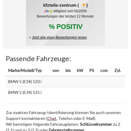
kfzteile-zentrum (
)
e
b
a
y
-Mitglied seit 08/2006
Bewertungen der letzten 12 Monate:
% POSITIV
»
Jetzt alle ebay-Bewertungen lesen
Passende Fahrzeuge:
Marke/Modell/Typ
von
bis
kW
PS
ccm
Zyl.
BMW 5 (E34) 520 i
BMW 5 (E34) 525 i
Zur exakten Fahrzeug-Identifizierung können Sie auch unseren
Support kontaktieren (
Chat
, Telefon oder E-Mail).
Wir benötigen folgende Fahrzeugdaten:
Schlüsselnummer
zu 2
(2.1) und zu 3 (2.2) oder
Fahrgestellnummer
.