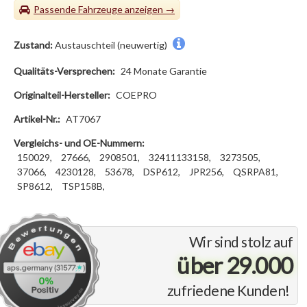
Passende Fahrzeuge
Zustand:
Austauschteil (neuwertig)
Qualitäts-Versprechen:
24 Monate Garantie
Originalteil-Hersteller:
COEPRO
Artikel-Nr.:
AT7067
Vergleichs- und OE-Nummern:
150029,
27666,
2908501,
32411133158,
3273505,
37066,
4230128,
53678,
DSP612,
JPR256,
QSRPA81,
SP8612,
TSP158B,
Wir sind stolz auf
über 29.000
zufriedene Kunden!