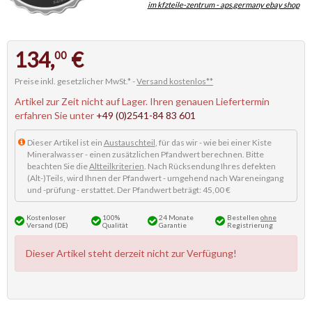
im kfzteile-zentrum - aps.germany ebay shop
134,
€
00
Preise inkl. gesetzlicher MwSt.* -
Versand kostenlos**
Artikel zur Zeit nicht auf Lager. Ihren genauen Liefertermin
erfahren Sie unter
+49 (0)2541-84 83 601
Dieser Artikel ist ein
Austauschteil
, für das wir - wie bei einer Kiste
Mineralwasser - einen zusätzlichen Pfandwert berechnen. Bitte
beachten Sie die
Altteilkriterien
. Nach Rücksendung Ihres defekten
(Alt-)Teils, wird Ihnen der Pfandwert - umgehend nach Wareneingang
und -prüfung - erstattet. Der Pfandwert beträgt: 45,00 €
Kostenloser
100%
24 Monate
Bestellen
ohne
Versand (DE)
Qualität
Garantie
Registrierung
Dieser Artikel steht derzeit nicht zur Verfügung!