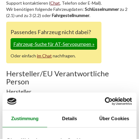
Support kontaktieren (
Chat
, Telefon oder E-Mail).
Wir benötigen folgende Fahrzeugdaten:
Schlüsselnummer
zu 2
(2.1) und zu 3 (2.2) oder
Fahrgestellnummer
.
Passendes Fahrzeug nicht dabei?
Fahrzeug-Suche für AT-Servopumpen
»
Oder einfach
im Chat
nachfragen.
Hersteller/EU Verantwortliche
Person
Hersteller
Unternehmensname:
TMC Turbolader Manufaktur Coesfeld
Adresse:
Zustimmung
Details
Über Cookies
Am Wasserturm 55, Coesfeld, NRW, 48653, DE
E-Mail:
info@tmc-turbo.de