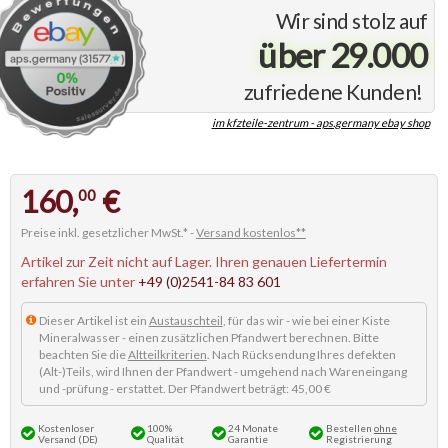
Wir sind stolz auf
über 29.000
zufriedene Kunden!
im kfzteile-zentrum - aps.germany ebay shop
160,
€
00
Preise inkl. gesetzlicher MwSt.* -
Versand kostenlos**
Artikel zur Zeit nicht auf Lager. Ihren genauen Liefertermin
erfahren Sie unter
+49 (0)2541-84 83 601
Dieser Artikel ist ein
Austauschteil
, für das wir - wie bei einer Kiste
Mineralwasser - einen zusätzlichen Pfandwert berechnen. Bitte
beachten Sie die
Altteilkriterien
. Nach Rücksendung Ihres defekten
(Alt-)Teils, wird Ihnen der Pfandwert - umgehend nach Wareneingang
und -prüfung - erstattet. Der Pfandwert beträgt: 45,00 €
Kostenloser
100%
24 Monate
Bestellen
ohne
Versand (DE)
Qualität
Garantie
Registrierung