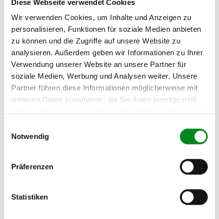
Diese Webseite verwendet Cookies
Telefon:
Wir verwenden Cookies, um Inhalte und Anzeigen zu
02541/8483601
personalisieren, Funktionen für soziale Medien anbieten
zu können und die Zugriffe auf unsere Website zu
analysieren. Außerdem geben wir Informationen zu Ihrer
Verwendung unserer Website an unsere Partner für
soziale Medien, Werbung und Analysen weiter. Unsere
Aufbereitungsprozess unserer
Partner führen diese Informationen möglicherweise mit
Lenkgetriebe und Servopumpen
weiteren Daten zusammen, die Sie ihnen bereitgestellt
haben oder die sie im Rahmen Ihrer Nutzung der Dienste
gesammelt haben.
Die Qualität und Lebensdauer eines überholten Lenkgetriebes ist
Einwilligungsauswahl
mit denen eines neuen Lenkgetriebes vergleichbar.
Notwendig
Durch die Verwendung von Originalteilen und qualitativ
gleichwertigen Teilen beträgt sein Preis jedoch
weniger als
50%
des Preises eines Originallenkgetriebes. Auf diese
Präferenzen
Weise können Reparatur- und
Instandhaltungskosten reduziert werden.
Statistiken