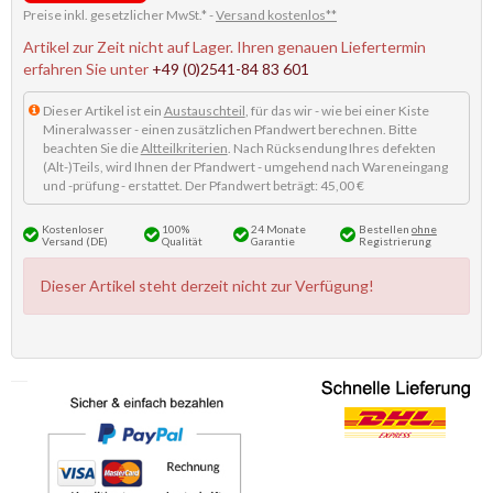
Preise inkl. gesetzlicher MwSt.* -
Versand kostenlos**
Artikel zur Zeit nicht auf Lager. Ihren genauen Liefertermin
erfahren Sie unter
+49 (0)2541-84 83 601
Dieser Artikel ist ein
Austauschteil
, für das wir - wie bei einer Kiste
Mineralwasser - einen zusätzlichen Pfandwert berechnen. Bitte
beachten Sie die
Altteilkriterien
. Nach Rücksendung Ihres defekten
(Alt-)Teils, wird Ihnen der Pfandwert - umgehend nach Wareneingang
und -prüfung - erstattet. Der Pfandwert beträgt: 45,00 €
Kostenloser
100%
24 Monate
Bestellen
ohne
Versand (DE)
Qualität
Garantie
Registrierung
Dieser Artikel steht derzeit nicht zur Verfügung!