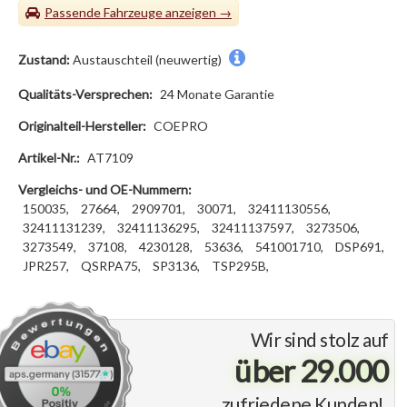
Passende Fahrzeuge
Zustand:
Austauschteil (neuwertig)
Qualitäts-Versprechen:
24 Monate Garantie
Originalteil-Hersteller:
COEPRO
Artikel-Nr.:
AT7109
Vergleichs- und OE-Nummern:
150035,
27664,
2909701,
30071,
32411130556,
32411131239,
32411136295,
32411137597,
3273506,
3273549,
37108,
4230128,
53636,
541001710,
DSP691,
JPR257,
QSRPA75,
SP3136,
TSP295B,
Wir sind stolz auf
über 29.000
zufriedene Kunden!