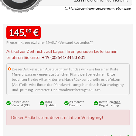
im kfzteile-zentrum - aps.germany ebay shop
145,
€
00
Preise inkl. gesetzlicher MwSt.* -
Versand kostenlos**
Artikel zur Zeit nicht auf Lager. Ihren genauen Liefertermin
erfahren Sie unter
+49 (0)2541-84 83 601
Dieser Artikel ist ein
Austauschteil
, für das wir - wie bei einer Kiste
Mineralwasser - einen zusätzlichen Pfandwert berechnen. Bitte
beachten Sie die
Altteilkriterien
. Nach Rücksendung Ihres defekten
(Alt-)Teils, wird Ihnen der Pfandwert - umgehend nach Wareneingang
und -prüfung - erstattet. Der Pfandwert beträgt: 45,00 €
Kostenloser
100%
24 Monate
Bestellen
ohne
Versand (DE)
Qualität
Garantie
Registrierung
Dieser Artikel steht derzeit nicht zur Verfügung!