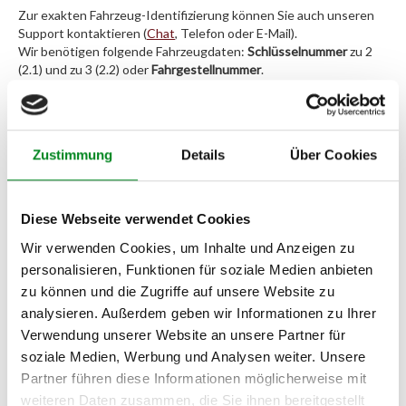
Zur exakten Fahrzeug-Identifizierung können Sie auch unseren
Support kontaktieren (
Chat
, Telefon oder E-Mail).
Wir benötigen folgende Fahrzeugdaten:
Schlüsselnummer
zu 2
(2.1) und zu 3 (2.2) oder
Fahrgestellnummer
.
Passendes Fahrzeug nicht dabei?
Fahrzeug-Suche für AT-Servopumpen
»
Zustimmung
Details
Über Cookies
Oder einfach
im Chat
nachfragen.
Diese Webseite verwendet Cookies
Hersteller/EU Verantwortliche
Wir verwenden Cookies, um Inhalte und Anzeigen zu
Person
personalisieren, Funktionen für soziale Medien anbieten
Hersteller
zu können und die Zugriffe auf unsere Website zu
analysieren. Außerdem geben wir Informationen zu Ihrer
Unternehmensname:
Verwendung unserer Website an unsere Partner für
TMC Turbolader Manufaktur Coesfeld
soziale Medien, Werbung und Analysen weiter. Unsere
Adresse:
Partner führen diese Informationen möglicherweise mit
Am Wasserturm 55, Coesfeld, NRW, 48653, DE
weiteren Daten zusammen, die Sie ihnen bereitgestellt