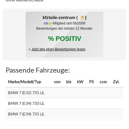
kfzteile-zentrum (
)
e
b
a
y
-Mitglied seit 08/2006
Bewertungen der letzten 12 Monate:
% POSITIV
»
Jetzt alle ebay-Bewertungen lesen
Passende Fahrzeuge:
Marke/Modell/Typ
von
bis
kW
PS
ccm
Zyl.
BMW 7 (E32) 735 i,iL
BMW 7 (E34) 730 i,iL
BMW 7 (E34) 735 i,iL