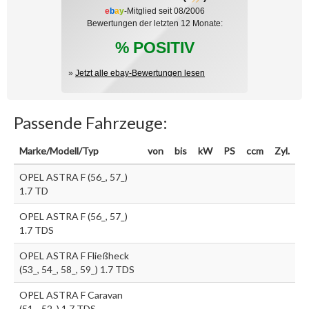
e
b
a
y
-Mitglied seit 08/2006
Bewertungen der letzten 12 Monate:
% POSITIV
»
Jetzt alle ebay-Bewertungen lesen
Passende Fahrzeuge:
Marke/Modell/Typ
von
bis
kW
PS
ccm
Zyl.
OPEL ASTRA F (56_, 57_)
1.7 TD
OPEL ASTRA F (56_, 57_)
1.7 TDS
OPEL ASTRA F Fließheck
(53_, 54_, 58_, 59_) 1.7 TDS
OPEL ASTRA F Caravan
(51_, 52_) 1.7 TDS