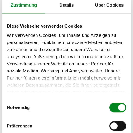
Zustimmung
Details
Über Cookies
OPEL KADETT E
Kastenwagen (38_, 48_)
1.6 D
Diese Webseite verwendet Cookies
OPEL KADETT E
Kastenwagen (38_, 48_)
Wir verwenden Cookies, um Inhalte und Anzeigen zu
1.7 D
personalisieren, Funktionen für soziale Medien anbieten
zu können und die Zugriffe auf unsere Website zu
OPEL KADETT E Kombi
analysieren. Außerdem geben wir Informationen zu Ihrer
(35_, 36_, 45_, 46_) 1.5 TD
Verwendung unserer Website an unsere Partner für
OPEL KADETT E Kombi
soziale Medien, Werbung und Analysen weiter. Unsere
(35_, 36_, 45_, 46_) 1.6 D
Partner führen diese Informationen möglicherweise mit
OPEL KADETT E Kombi
weiteren Daten zusammen, die Sie ihnen bereitgestellt
(35_, 36_, 45_, 46_) 1.7 D
haben oder die sie im Rahmen Ihrer Nutzung der Dienste
gesammelt haben.
Einwilligungsauswahl
OPEL VECTRA A (86_, 87_)
Notwendig
1.7 TD
OPEL VECTRA A
Fließheck (88_, 89_) 1.7 TD
Präferenzen