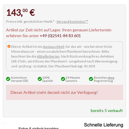
143,
€
00
Preise inkl. gesetzlicher MwSt.* -
Versand kostenlos**
Artikel zur Zeit nicht auf Lager. Ihren genauen Liefertermin
erfahren Sie unter
+49 (0)2541-84 83 601
Dieser Artikel ist ein
Austauschteil
, für das wir - wie bei einer Kiste
Mineralwasser - einen zusätzlichen Pfandwert berechnen. Bitte
beachten Sie die
Altteilkriterien
. Nach Rücksendung Ihres defekten
(Alt-)Teils, wird Ihnen der Pfandwert - umgehend nach Wareneingang
und -prüfung - erstattet. Der Pfandwert beträgt: 45,00 €
Kostenloser
100%
24 Monate
Bestellen
ohne
Versand (DE)
Qualität
Garantie
Registrierung
Dieser Artikel steht derzeit nicht zur Verfügung!
bereits 5 verkauft