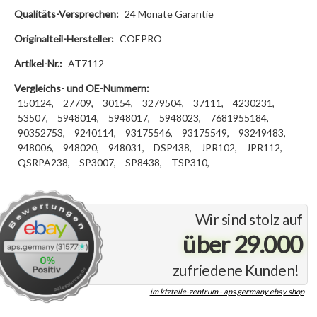
Qualitäts-Versprechen:
24 Monate Garantie
Originalteil-Hersteller:
COEPRO
Artikel-Nr.:
AT7112
Vergleichs- und OE-Nummern:
150124,
27709,
30154,
3279504,
37111,
4230231,
53507,
5948014,
5948017,
5948023,
7681955184,
90352753,
9240114,
93175546,
93175549,
93249483,
948006,
948020,
948031,
DSP438,
JPR102,
JPR112,
QSRPA238,
SP3007,
SP8438,
TSP310,
Wir sind stolz auf
über 29.000
zufriedene Kunden!
im kfzteile-zentrum - aps.germany ebay shop