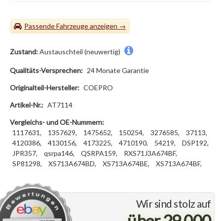
Passende Fahrzeuge
Zustand:
Austauschteil (neuwertig)
Qualitäts-Versprechen:
24 Monate Garantie
Originalteil-Hersteller:
COEPRO
Artikel-Nr.:
AT7114
Vergleichs- und OE-Nummern:
1117631,
1357629,
1475652,
150254,
3276585,
37113,
4120386,
4130156,
4173225,
4710190,
54219,
DSP192,
JPR357,
qsrpa146,
QSRPA159,
RXS71J3A674BF,
SP81298,
XS713A674BD,
XS713A674BE,
XS713A674BF,
Wir sind stolz auf
über 29.000