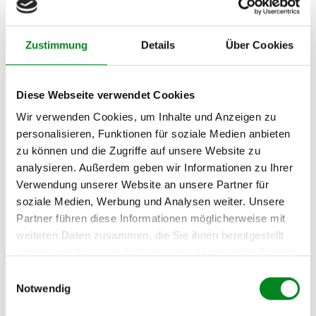
Hersteller/EU Verantwortliche
Zustimmung
Details
Über Cookies
Person
Hersteller
Diese Webseite verwendet Cookies
Unternehmensname:
TMC Turbolader Manufaktur Coesfeld
Wir verwenden Cookies, um Inhalte und Anzeigen zu
Adresse:
personalisieren, Funktionen für soziale Medien anbieten
Am Wasserturm 55, Coesfeld, NRW, 48653, DE
zu können und die Zugriffe auf unsere Website zu
E-Mail:
analysieren. Außerdem geben wir Informationen zu Ihrer
info@tmc-turbo.de
Verwendung unserer Website an unsere Partner für
soziale Medien, Werbung und Analysen weiter. Unsere
Telefon:
02541/8483601
Partner führen diese Informationen möglicherweise mit
weiteren Daten zusammen, die Sie ihnen bereitgestellt
haben oder die sie im Rahmen Ihrer Nutzung der Dienste
gesammelt haben.
Einwilligungsauswahl
Notwendig
Aufbereitungsprozess unserer