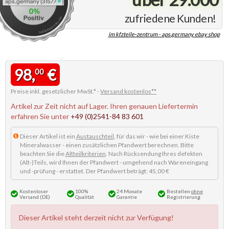
zufriedene Kunden!
im kfzteile-zentrum - aps.germany ebay shop
98,
€
00
Preise inkl. gesetzlicher MwSt.* -
Versand kostenlos**
Artikel zur Zeit nicht auf Lager. Ihren genauen Liefertermin
erfahren Sie unter
+49 (0)2541-84 83 601
Dieser Artikel ist ein
Austauschteil
, für das wir - wie bei einer Kiste
Mineralwasser - einen zusätzlichen Pfandwert berechnen. Bitte
beachten Sie die
Altteilkriterien
. Nach Rücksendung Ihres defekten
(Alt-)Teils, wird Ihnen der Pfandwert - umgehend nach Wareneingang
und -prüfung - erstattet. Der Pfandwert beträgt: 45,00 €
Kostenloser
100%
24 Monate
Bestellen
ohne
Versand (DE)
Qualität
Garantie
Registrierung
Dieser Artikel steht derzeit nicht zur Verfügung!