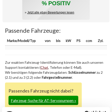
% POSITIV
»
Jetzt alle ebay-Bewertungen lesen
Passende Fahrzeuge:
Marke/Modell/Typ
von
bis
kW
PS
ccm
Zyl.
Zur exakten Fahrzeug-Identifizierung können Sie auch unseren
Support kontaktieren (
Chat
, Telefon oder E-Mail).
Wir benötigen folgende Fahrzeugdaten:
Schlüsselnummer
zu 2
(2.1) und zu 3 (2.2) oder
Fahrgestellnummer
.
Passendes Fahrzeug nicht dabei?
Fahrzeug-Suche für AT-Servopumpen
»
Oder einfach
im Chat
nachfragen.