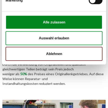
Marketing
02541/8483601
Alle zulassen
Aufbereitungsprozess unserer
Lenkgetriebe und Servopumpen
Auswahl erlauben
Ablehnen
Die Qualität und Lebensdauer eines überholten Lenkgetriebes ist
mit denen eines neuen Lenkgetriebes vergleichbar.
Durch die Verwendung von Originalteilen und qualitativ
gleichwertigen Teilen beträgt sein Preis jedoch
weniger als
50%
des Preises eines Originallenkgetriebes. Auf diese
Weise können Reparatur- und
Instandhaltungskosten reduziert werden.