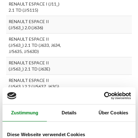
RENAULT ESPACE I (J11_)
2.1 TD (J/S115)
RENAULT ESPACE II
(J/S63_) 2.0 (J636)
RENAULT ESPACE II
(J/S63_) 2.1 TD (J633, J634,
J/S635, J/S63D)
RENAULT ESPACE II
(J/S63_) 2.1 TD (J63E)
RENAULT ESPACE II
(J/S63_) 2.2 (J/S637, J63G)
RENAULT ESPACE II
(J/S63_) 2.8 V6 (J638, J63J)
Zustimmung
Details
Über Cookies
Zur exakten Fahrzeug-Identifizierung können Sie auch unseren
Support kontaktieren (
Chat
, Telefon oder E-Mail).
Diese Webseite verwendet Cookies
Wir benötigen folgende Fahrzeugdaten:
Schlüsselnummer
zu 2