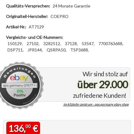
Qualitäts-Versprechen:
24 Monate Garantie
Originalteil-Hersteller:
COEPRO
Artikel-Nr.:
AT7129
Vergleichs- und OE-Nummern:
150129,
27102,
3282512,
37128,
53547,
7700763688,
DSP711,
JPR144,
QSRPA50,
TSP3688,
Wir sind stolz auf
über 29.000
zufriedene Kunden!
im kfzteile-zentrum - aps.germany ebay shop
136,
€
00