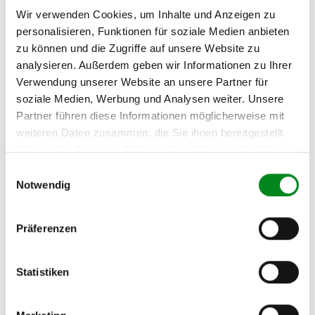
(2.1) und zu 3 (2.2) oder
Fahrgestellnummer
.
Wir verwenden Cookies, um Inhalte und Anzeigen zu
personalisieren, Funktionen für soziale Medien anbieten
zu können und die Zugriffe auf unsere Website zu
Passendes Fahrzeug nicht dabei?
analysieren. Außerdem geben wir Informationen zu Ihrer
Fahrzeug-Suche für AT-Servopumpen
»
Verwendung unserer Website an unsere Partner für
soziale Medien, Werbung und Analysen weiter. Unsere
Oder einfach
im Chat
nachfragen.
Partner führen diese Informationen möglicherweise mit
weiteren Daten zusammen, die Sie ihnen bereitgestellt
Hersteller/EU Verantwortliche
haben oder die sie im Rahmen Ihrer Nutzung der Dienste
Person
gesammelt haben.
Einwilligungsauswahl
Hersteller
Notwendig
Unternehmensname:
TMC Turbolader Manufaktur Coesfeld
Präferenzen
Adresse:
Am Wasserturm 55, Coesfeld, NRW, 48653, DE
Statistiken
E-Mail:
info@tmc-turbo.de
Telefon: