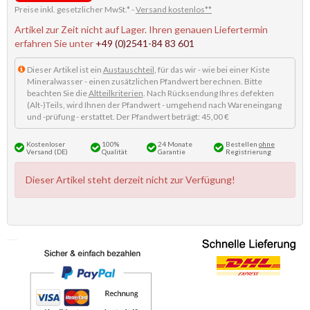
Preise inkl. gesetzlicher MwSt.* -
Versand kostenlos**
Artikel zur Zeit nicht auf Lager. Ihren genauen Liefertermin
erfahren Sie unter
+49 (0)2541-84 83 601
Dieser Artikel ist ein
Austauschteil
, für das wir - wie bei einer Kiste
Mineralwasser - einen zusätzlichen Pfandwert berechnen. Bitte
beachten Sie die
Altteilkriterien
. Nach Rücksendung Ihres defekten
(Alt-)Teils, wird Ihnen der Pfandwert - umgehend nach Wareneingang
und -prüfung - erstattet. Der Pfandwert beträgt: 45,00 €
Kostenloser
100%
24 Monate
Bestellen
ohne
Versand (DE)
Qualität
Garantie
Registrierung
Dieser Artikel steht derzeit nicht zur Verfügung!