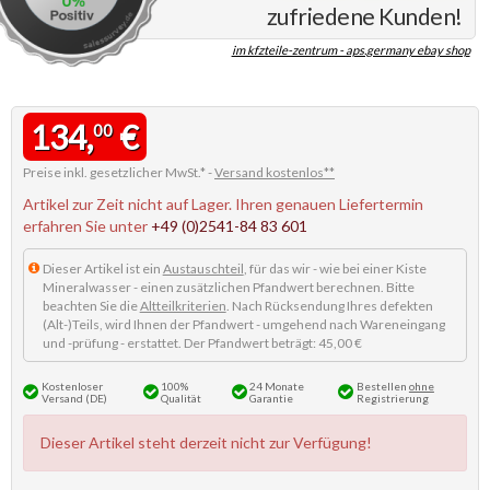
zufriedene Kunden!
im kfzteile-zentrum - aps.germany ebay shop
134,
€
00
Preise inkl. gesetzlicher MwSt.* -
Versand kostenlos**
Artikel zur Zeit nicht auf Lager. Ihren genauen Liefertermin
erfahren Sie unter
+49 (0)2541-84 83 601
Dieser Artikel ist ein
Austauschteil
, für das wir - wie bei einer Kiste
Mineralwasser - einen zusätzlichen Pfandwert berechnen. Bitte
beachten Sie die
Altteilkriterien
. Nach Rücksendung Ihres defekten
(Alt-)Teils, wird Ihnen der Pfandwert - umgehend nach Wareneingang
und -prüfung - erstattet. Der Pfandwert beträgt: 45,00 €
Kostenloser
100%
24 Monate
Bestellen
ohne
Versand (DE)
Qualität
Garantie
Registrierung
Dieser Artikel steht derzeit nicht zur Verfügung!