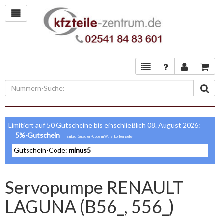
Limitiert auf 50 Gutscheine bis einschließlich 08. August 2026:
5%-Gutschein
Gutschein-Code:
minus5
Servopumpe RENAULT
LAGUNA (B56_, 556_)