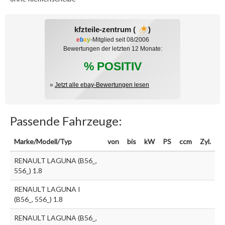
kfzteile-zentrum (
)
e
b
a
y
-Mitglied seit 08/2006
Bewertungen der letzten 12 Monate:
% POSITIV
»
Jetzt alle ebay-Bewertungen lesen
Passende Fahrzeuge:
Marke/Modell/Typ
von
bis
kW
PS
ccm
Zyl.
RENAULT LAGUNA (B56_,
556_) 1.8
RENAULT LAGUNA I
(B56_, 556_) 1.8
RENAULT LAGUNA (B56_,