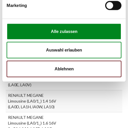
(KA0/1_) 1.9 D (KA0J,
Marketing
KA0R)
RENAULT MEGANE Kombi
(KA0/1_) 1.9 dCi (KA05,
KA1F)
Alle zulassen
RENAULT MEGANE Kombi
(KA0/1_) 1.9 dTi (KA0N)
Auswahl erlauben
RENAULT MEGANE Kombi
(KA0/1_) 1.9 dTi (KA1U)
Ablehnen
RENAULT MEGANE
Limousine (LA0/1_) 1.4
(LA0E, LA0V)
RENAULT MEGANE
Limousine (LA0/1_) 1.4 16V
(LA0D, LA1H, lA0W, LA10)
RENAULT MEGANE
Limousine (LA0/1_) 1.6 16V