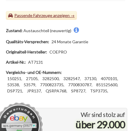
Passende Fahrzeuge
Zustand:
Austauschteil (neuwertig)
Qualitäts-Versprechen:
24 Monate Garantie
Originalteil-Hersteller:
COEPRO
Artikel-Nr.:
AT7131
Vergleichs- und OE-Nummern:
150251,
27105,
3282500,
3282547,
37130,
4070101,
53538,
53579,
7700823735,
7700830787,
851525600,
DSP721,
JPR137,
QSRPA768,
SP8727,
TSP3735,
Wir sind stolz auf
über 29.000