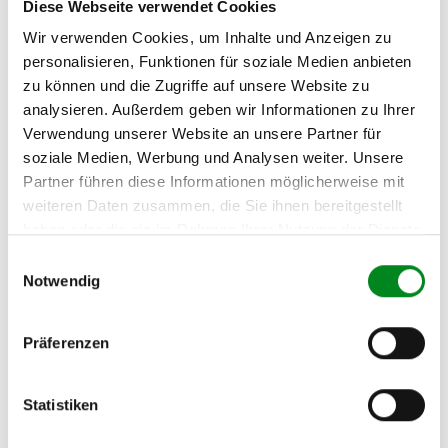
Diese Webseite verwendet Cookies
RENAULT MEGANE I
(BA0/1_) 2.0 i (BA0G)
Wir verwenden Cookies, um Inhalte und Anzeigen zu
personalisieren, Funktionen für soziale Medien anbieten
RENAULT MEGANE Kombi
zu können und die Zugriffe auf unsere Website zu
(KA0/1_) 1.4 16V (KA0D,
analysieren. Außerdem geben wir Informationen zu Ihrer
KA1H, KA0W, KA10)
Verwendung unserer Website an unsere Partner für
RENAULT MEGANE Kombi
soziale Medien, Werbung und Analysen weiter. Unsere
(KA0/1_) 1.4 e (KA0V)
Partner führen diese Informationen möglicherweise mit
weiteren Daten zusammen, die Sie ihnen bereitgestellt
RENAULT MEGANE Kombi
(KA0/1_) 1.6 16V (KA0B,
haben oder die sie im Rahmen Ihrer Nutzung der Dienste
KA04, KA11)
gesammelt haben.
Einwilligungsauswahl
Notwendig
RENAULT MEGANE Kombi
(KA0/1_) 1.6 e (KA0F)
RENAULT MEGANE Kombi
Präferenzen
(KA0/1_) 1.8 16V (KA0S,
KA12, KA1A, KA1M,
KA1R)
Statistiken
RENAULT MEGANE Kombi