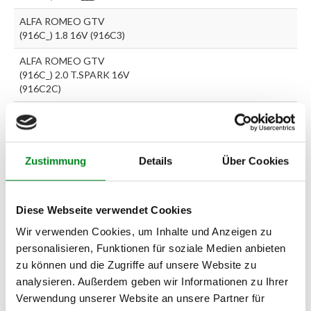
ALFA ROMEO GTV
(916C_) 1.8 16V (916C3)
ALFA ROMEO GTV
(916C_) 2.0 T.SPARK 16V
(916C2C)
ALFA ROMEO SPIDER
(916S_) 2.0 T.SPARK 16V
(916S2B)
Zustimmung
Details
Über Cookies
ALFA ROMEO SPIDER
(916S_) 2.0 V6 Turbo
(916S2A)
Diese Webseite verwendet Cookies
ALFA ROMEO 145 (930)
Wir verwenden Cookies, um Inhalte und Anzeigen zu
3.0 V6 (916S1)
personalisieren, Funktionen für soziale Medien anbieten
ALFA ROMEO 147 (937)
zu können und die Zugriffe auf unsere Website zu
500 (129.068)
analysieren. Außerdem geben wir Informationen zu Ihrer
Verwendung unserer Website an unsere Partner für
ALFA ROMEO 156 (932)