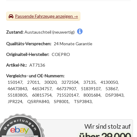
Passende Fahrzeuge
Zustand:
Austauschteil (neuwertig)
Qualitäts-Versprechen:
24 Monate Garantie
Originalteil-Hersteller:
COEPRO
Artikel-Nr.:
AT7136
Vergleichs- und OE-Nummern:
150147,
27011,
30020,
3272504,
37135,
4130050,
46473843,
46534757,
46737907,
51839107,
53867,
55183805,
60815754,
715520147,
8001684,
DSP3843,
JPR224,
QSRPA840,
SP8001,
TSP3843,
Wir sind stolz auf
über 29.000