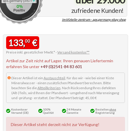
zufriedene Kunden!
im kfzteile-zentrum - aps.germany ebay shop
133,
€
00
Preise inkl. gesetzlicher MwSt.* -
Versand kostenlos**
Artikel zur Zeit nicht auf Lager. Ihren genauen Liefertermin
erfahren Sie unter
+49 (0)2541-84 83 601
Dieser Artikel ist ein
Austauschteil
, für das wir - wie bei einer Kiste
Mineralwasser - einen zusätzlichen Pfandwert berechnen. Bitte
beachten Sie die
Altteilkriterien
. Nach Rücksendung Ihres defekten
(Alt-)Teils, wird Ihnen der Pfandwert - umgehend nach Wareneingang
und -prüfung - erstattet. Der Pfandwert beträgt: 45,00 €
Kostenloser
100%
24 Monate
Bestellen
ohne
Versand (DE)
Qualität
Garantie
Registrierung
Dieser Artikel steht derzeit nicht zur Verfügung!