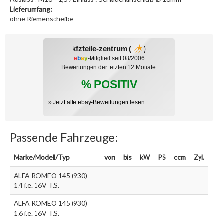
Lieferumfang:
ohne Riemenscheibe
kfzteile-zentrum (
)
e
b
a
y
-Mitglied seit 08/2006
Bewertungen der letzten 12 Monate:
% POSITIV
»
Jetzt alle ebay-Bewertungen lesen
Passende Fahrzeuge:
Marke/Modell/Typ
von
bis
kW
PS
ccm
Zyl.
ALFA ROMEO 145 (930)
1.4 i.e. 16V T.S.
ALFA ROMEO 145 (930)
1.6 i.e. 16V T.S.